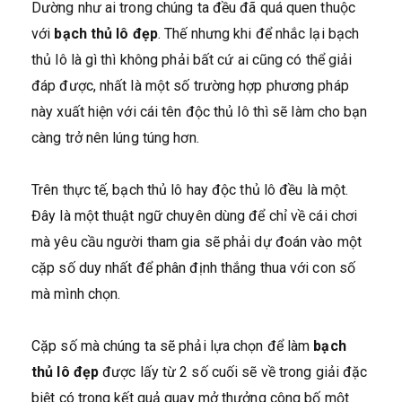
Dường như ai trong chúng ta đều đã quá quen thuộc
với
bạch thủ lô đẹp
. Thế nhưng khi để nhắc lại bạch
thủ lô là gì thì không phải bất cứ ai cũng có thể giải
đáp được, nhất là một số trường hợp phương pháp
này xuất hiện với cái tên độc thủ lô thì sẽ làm cho bạn
càng trở nên lúng túng hơn.
Trên thực tế, bạch thủ lô hay độc thủ lô đều là một.
Đây là một thuật ngữ chuyên dùng để chỉ về cái chơi
mà yêu cầu người tham gia sẽ phải dự đoán vào một
cặp số duy nhất để phân định thắng thua với con số
mà mình chọn.
Cặp số mà chúng ta sẽ phải lựa chọn để làm
bạch
thủ lô đẹp
được lấy từ 2 số cuối sẽ về trong giải đặc
biệt có trong kết quả quay mở thưởng công bố một