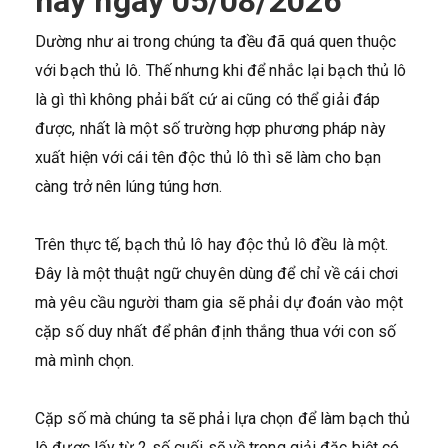
nay ngày 05/08/2026
Dường như ai trong chúng ta đều đã quá quen thuộc
với bạch thủ lô. Thế nhưng khi để nhắc lại bạch thủ lô
là gì thì không phải bất cứ ai cũng có thể giải đáp
được, nhất là một số trường hợp phương pháp này
xuất hiện với cái tên độc thủ lô thì sẽ làm cho bạn
càng trở nên lúng túng hơn.
Trên thực tế, bạch thủ lô hay độc thủ lô đều là một.
Đây là một thuật ngữ chuyên dùng để chỉ về cái chơi
mà yêu cầu người tham gia sẽ phải dự đoán vào một
cặp số duy nhất để phân định thắng thua với con số
mà mình chọn.
Cặp số mà chúng ta sẽ phải lựa chọn để làm bạch thủ
lô được lấy từ 2 số cuối sẽ về trong giải đặc biệt có