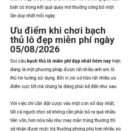
biệt có trong kết quả quay mở thưởng công bố một
lần duy nhất mỗi ngày.
Ưu điểm khi chơi bạch
thủ lô đẹp miễn phí ngày
05/08/2026
Soi cầu
bạch thủ lô miễn phí đẹp nhất hôm nay
hiện
đang là một phương pháp được rất nhiều anh em lô
thủ tin tưởng sử dụng. Bởi vì ,nó sở hữu rất nhiều ưu
điểm cực tốt mà chúng ta đáng phải kể đến như sau:
Với việc chỉ cần đặt cược vào một con số duy nhất,
tất cả người chơi sẽ không cần phải bỏ ra quá nhiều
tiền vốn, hơn nữa nếu như may mắn trúng thưởng thì
sẽ nhận được mức trả thưởng phong phú hơn nhiều so