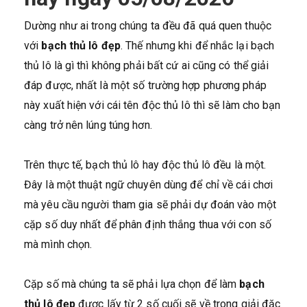
Dường như ai trong chúng ta đều đã quá quen thuộc
với
bạch thủ lô đẹp
. Thế nhưng khi để nhắc lại bạch
thủ lô là gì thì không phải bất cứ ai cũng có thể giải
đáp được, nhất là một số trường hợp phương pháp
này xuất hiện với cái tên độc thủ lô thì sẽ làm cho bạn
càng trở nên lúng túng hơn.
Trên thực tế, bạch thủ lô hay độc thủ lô đều là một.
Đây là một thuật ngữ chuyên dùng để chỉ về cái chơi
mà yêu cầu người tham gia sẽ phải dự đoán vào một
cặp số duy nhất để phân định thắng thua với con số
mà mình chọn.
Cặp số mà chúng ta sẽ phải lựa chọn để làm
bạch
thủ lô đẹp
được lấy từ 2 số cuối sẽ về trong giải đặc