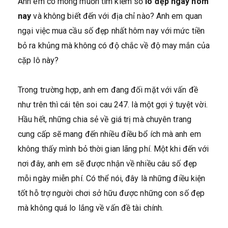
Anh em có mong muốn tìm kiếm số
lô đẹp ngày hôm
nay
và không biết đến với địa chỉ nào? Anh em quan
ngại việc mua cầu số đẹp nhất hôm nay với mức tiền
bỏ ra khủng mà không có độ chắc về độ may mắn của
cặp lô này?
Trong trường hợp, anh em đang đối mặt với vấn đề
như trên thì cái tên soi cau 247. là một gợi ý tuyệt vời.
Hầu hết, những chia sẻ về giá trị mà chuyên trang
cung cấp sẽ mang đến nhiều điều bổ ích mà anh em
không thấy mình bỏ thời gian lãng phí. Một khi đến với
nơi đây, anh em sẽ được nhận về nhiều câu số đẹp
mỗi ngày miễn phí. Có thể nói, đây là những điều kiện
tốt hỗ trợ người chơi sở hữu được những con số đẹp
mà không quá lo lắng về vấn đề tài chính.