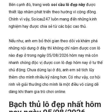
Bên cạnh đó, trang web
soi cầu lô đẹp này
được
thiết lập nhằm phát triển theo hướng vì cộng đồng.
Chính vì vậy, Soicau247 luôn mang đến những kinh
nghiệm hay được chia sẻ từ các bậc cao thủ.
Nếu như, anh em bỏ thời gian theo dõi và khám phá
những nội dung ở đây thì không chỉ nắm được con lô
nào đẹp ở trong ngày 05/08/2026 hôm nay mà còn
nhanh chóng độc vị được con lô đẹp hôm nay ở tư thế
chủ động. Chưa dừng lại ở đó, anh em sẽ tích lũy
thêm cho mình nhiều kỹ năng hơn. Có như vậy, cơ hội
rinh về giải thưởng cho mình là một điều vô cùng dễ
dàng khi tham gia trò chơi online.
Bạch thủ lô đẹp nhất hôm