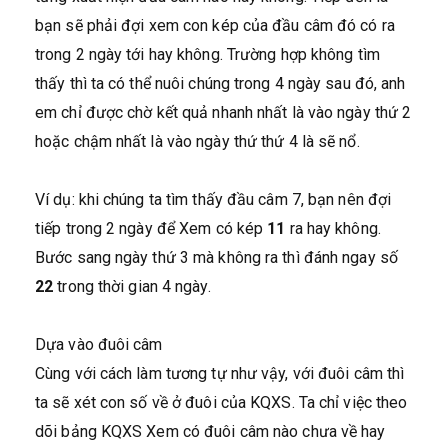
bạn sẽ phải đợi xem con kép của đầu câm đó có ra
trong 2 ngày tới hay không. Trường hợp không tìm
thấy thì ta có thể nuôi chúng trong 4 ngày sau đó, anh
em chỉ được chờ kết quả nhanh nhất là vào ngày thứ 2
hoặc chậm nhất là vào ngày thứ thứ 4 là sẽ nổ.
Ví dụ: khi chúng ta tìm thấy đầu câm 7, bạn nên đợi
tiếp trong 2 ngày để Xem có kép
11
ra hay không.
Bước sang ngày thứ 3 mà không ra thì đánh ngay số
22
trong thời gian 4 ngày.
Dựa vào đuôi câm
Cùng với cách làm tương tự như vậy, với đuôi câm thì
ta sẽ xét con số về ở đuôi của KQXS. Ta chỉ việc theo
dõi bảng KQXS Xem có đuôi câm nào chưa về hay