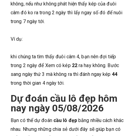
không, nếu như không phát hiện thấy kép của đuôi
câm đó ko ra trong 2 ngày thì lấy ngay số đó để nuôi
trong 7 ngày tới.
Ví dụ:
khi chúng ta tìm thấy đuôi câm 4, bạn nên đợi tiếp
trong 2 ngày để Xem có kép
22
ra hay không. Bước
sang ngày thứ 3 mà không ra thì đánh ngay kép
44
trong thời gian 4 ngày tới.
Dự đoán cầu lô đẹp hôm
nay ngày 05/08/2026
Bạn có thể dự đoán
cầu lô đẹp
bằng nhiều cách khác
nhau. Nhưng những chia sẻ dưới đây sẽ giúp bạn có