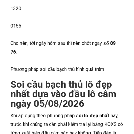
1320
0155
Cho nên, tới ngày hôm sau thì nên chốt ngay số
89
–
76
.
Phương pháp soi cầu bạch thủ hình quả trám
Soi cầu bạch thủ lô đẹp
nhất dựa vào đầu lô câm
ngày 05/08/2026
Khi áp dụng theo phương pháp
soi lô đẹp nhất
này,
trước khi chúng ta cần phải kiểm tra lại bảng KQXS có
từng xuất hiện đầu câm nào hay không. Tiếp đến là