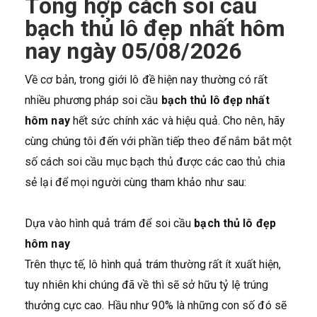
Tổng hợp cách soi cầu
bạch thủ lô đẹp nhất hôm
nay ngày 05/08/2026
Về cơ bản, trong giới lô đề hiện nay thường có rất
nhiều phương pháp soi cầu
bạch thủ lô đẹp nhất
hôm nay
hết sức chính xác và hiệu quả. Cho nên, hãy
cùng chúng tôi đến với phần tiếp theo để nắm bắt một
số cách soi cầu mục bạch thủ được các cao thủ chia
sẻ lại để mọi người cùng tham khảo như sau:
Dựa vào hình quả trám để soi cầu
bạch thủ lô đẹp
hôm nay
Trên thực tế, lô hình quả trám thường rất ít xuất hiện,
tuy nhiên khi chúng đã về thì sẽ sở hữu tỷ lệ trúng
thưởng cực cao. Hầu như 90% là những con số đó sẽ