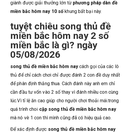
giành được giải thưởng lớn từ
phương pháp dàn
đề
miền bắc hôm nay
10 số
khung bất bại này.
tuyệt chiêu song thủ đề
miền bắc hôm nay 2 số
miền bắc là gì? ngày
05/08/2026
song thủ
đề miền bắc hôm nay
cách gọi của các lô
thủ để chỉ cách chơi chỉ được đánh 2 con đề duy nhất
để phân định thắng thua. Cách đánh này anh em chỉ
cần đầu tư vốn vào 2 số thay vì đánh nhiều con cùng
lúc.Vì tỉ lệ ăn cao giúp cho người chơi thoải mái.trong
quá trình choi
cặp song thủ
đề miền bắc hôm nay
mà nó vè 1 con thì mình cũng đã có hiệu quả cao.
Để xác định được
song thủ
đề miền bắc hôm nay