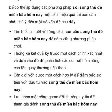
Để có thể áp dụng các phương pháp
soi song thủ đề
miền bắc hôm nay
một cách hiệu quả thì bạn cần
phải chú ý đến một số vấn đề sau đây:
Tìm hiểu chi tiết về từng cách
soi cầu song thủ
đề
miền bắc hôm nay
để nắm vững phương pháp
chơi.
Thống kê kết quả kỳ trước một cách chính xác nhất
và dựa vào đó để phân tích các con số tiềm năng
cho lần quay thưởng tiếp theo.
Cân đối vốn cược một cách hợp lý để đảm bảo số
tiền vốn đầu tư vào
song thủ
đề miền bắc hôm
nay
.
Lựa chọn một cổng game đổi thưởng uy tín để
tham gia đánh
song thủ
đề miền bắc hôm nay
.