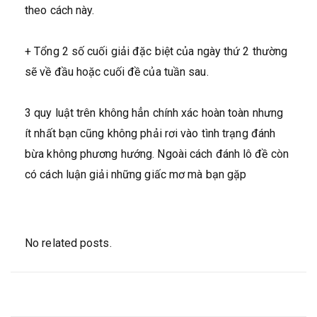
theo cách này.
+ Tổng 2 số cuối giải đặc biệt của ngày thứ 2 thường
sẽ về đầu hoặc cuối đề của tuần sau.
3 quy luật trên không hẳn chính xác hoàn toàn nhưng
ít nhất bạn cũng không phải rơi vào tình trạng đánh
bừa không phương hướng. Ngoài cách đánh lô đề còn
có cách luận giải những giấc mơ mà bạn gặp
No related posts.