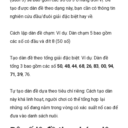
tạo được dàn đề theo dạng này, bạn cần có thông tin
nghiên cứu đầu/đuôi giải đặc biệt hay về.
Cách lập dàn đề chạm: Ví dụ: Dàn chạm 5 bao gồm
các số có đầu và đít 8 (50 số)
Tạo dàn đề theo tổng giải đặc biệt: Ví dụ: Dàn đề
tổng 3 bao gồm các số
50
,
48
,
44
,
68
,
26
,
83
,
00
,
94
,
71
,
39
, 76.
Tự tạo dàn đề dựa theo tiêu chí riêng: Cách tạo dàn
này khá linh hoạt, người chơi có thể tổng hợp lại
những số đang nằm trong vòng có xác suất nổ cao để
đưa vào danh sách nuôi.