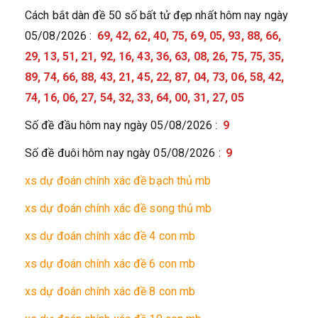
Cách bắt dàn đề 50 số bất tử đẹp nhất hôm nay ngày
05/08/2026 :
69, 42, 62, 40, 75, 69, 05, 93, 88, 66,
29, 13, 51, 21, 92, 16, 43, 36, 63, 08, 26, 75, 75, 35,
89, 74, 66, 88, 43, 21, 45, 22, 87, 04, 73, 06, 58, 42,
74, 16, 06, 27, 54, 32, 33, 64, 00, 31, 27, 05
Số đề đầu hôm nay ngày 05/08/2026 :
9
Số đề đuôi hôm nay ngày 05/08/2026 :
9
xs dự đoán chính xác đề bạch thủ mb
xs dự đoán chính xác đề song thủ mb
xs dự đoán chính xác đề 4 con mb
xs dự đoán chính xác đề 6 con mb
xs dự đoán chính xác đề 8 con mb