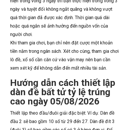
hiện trong vòng 3 ngày thì bạn thực hiện trong vòng 3
ngày và tuyệt đối không ngắt quãng và không vượt
quá thời gian đã được xác định. Thời gian quá dài
hoặc quá ngắn sẽ ảnh hưởng đến nguồn vốn của
người chơi.
Khi tham gia chơi, bạn chỉ nên đặt cược một khoản
tiền nằm trong ngân sách. Xét cho cùng, tham gia chơi
lô đề, xổ số cần căn cứ vào vận may nên bạn cần
xem xét kỹ để không dẫn đến mất nhiều tài sản.
Hướng dẫn cách thiết lập
dàn đề bất tử tỷ lệ trúng
cao ngày 05/08/2026
Thiết lập theo đầu/đuôi giải đặc biệt: Ví dụ: Dàn đề
đầu 2 sẽ bao gồm 10 số từ 29 đến 27. Dàn đề đít 3
(đuôi 3) sẽ bao gồm các số có 3 ở hàng đơn vị. Để