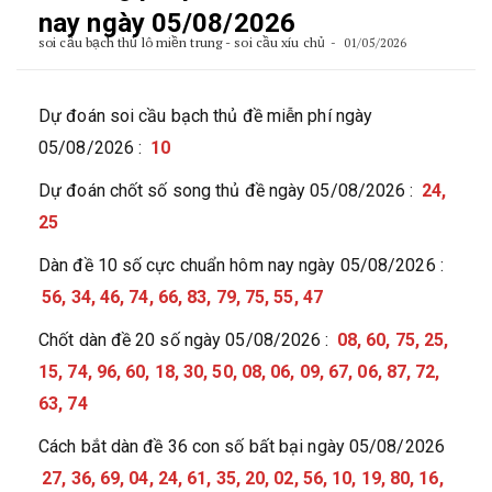
nay ngày 05/08/2026
soi cầu bạch thủ lô miền trung - soi cầu xíu chủ
01/05/2026
Dự đoán soi cầu bạch thủ đề miễn phí ngày
05/08/2026 :
10
Dự đoán chốt số song thủ đề ngày 05/08/2026 :
24,
25
Dàn đề 10 số cực chuẩn hôm nay ngày 05/08/2026 :
56, 34, 46, 74, 66, 83, 79, 75, 55, 47
Chốt dàn đề 20 số ngày 05/08/2026 :
08, 60, 75, 25,
15, 74, 96, 60, 18, 30, 50, 08, 06, 09, 67, 06, 87, 72,
63, 74
Cách bắt dàn đề 36 con số bất bại ngày 05/08/2026
27, 36, 69, 04, 24, 61, 35, 20, 02, 56, 10, 19, 80, 16,