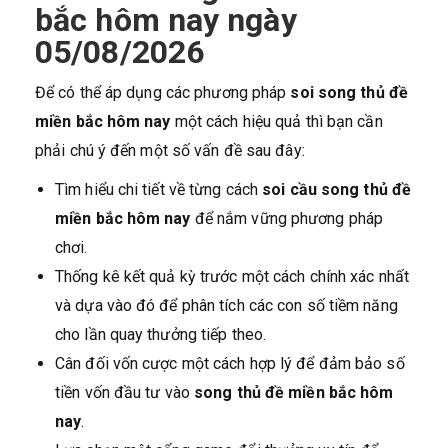
bắc hôm nay ngày
05/08/2026
Để có thể áp dụng các phương pháp
soi song thủ đề
miền bắc hôm nay
một cách hiệu quả thì bạn cần
phải chú ý đến một số vấn đề sau đây:
Tìm hiểu chi tiết về từng cách
soi cầu song thủ
đề
miền bắc hôm nay
để nắm vững phương pháp
chơi.
Thống kê kết quả kỳ trước một cách chính xác nhất
và dựa vào đó để phân tích các con số tiềm năng
cho lần quay thưởng tiếp theo.
Cân đối vốn cược một cách hợp lý để đảm bảo số
tiền vốn đầu tư vào
song thủ
đề miền bắc hôm
nay
.