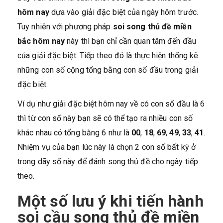
hôm nay
dựa vào giải đặc biệt của ngày hôm trước.
Tuy nhiên với phương pháp
soi song thủ
đề miền
bắc hôm nay
này thì bạn chỉ cần quan tâm đến đầu
của giải đặc biệt. Tiếp theo đó là thực hiện thống kê
những con số cộng tổng bằng con số đầu trong giải
đặc biệt.
Ví dụ như giải đặc biệt hôm nay về có con số đầu là 6
thì từ con số này bạn sẽ có thể tạo ra nhiều con số
khác nhau có tổng bằng 6 như là
00
,
18
,
69
,
49
,
33
,
41
.
Nhiệm vụ của bạn lúc này là chọn 2 con số bất kỳ ở
trong dãy số này để đánh song thủ đề cho ngày tiếp
theo.
Một số lưu ý khi tiến hành
soi cầu song thủ đề miền