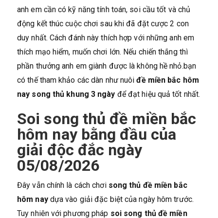
anh em cần có kỹ năng tính toán, soi cầu tốt và chủ
động kết thúc cuộc chơi sau khi đã đặt cược 2 con
duy nhất. Cách đánh này thích hợp với những anh em
thích mạo hiểm, muốn chơi lớn. Nếu chiến thắng thì
phần thưởng anh em giành được là không hề nhỏ.bạn
có thế tham khảo các dàn như nuôi
đề miền bắc hôm
nay
song thủ khung 3 ngày
để đạt hiệu quả tốt nhất.
Soi song thủ đề miền bắc
hôm nay bằng đầu của
giải độc đắc ngày
05/08/2026
Đây vẫn chính là cách chơi
song thủ
đề miền bắc
hôm nay
dựa vào giải đặc biệt của ngày hôm trước.
Tuy nhiên với phương pháp
soi song thủ
đề miền