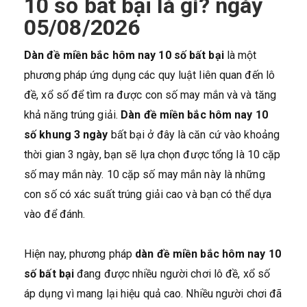
10 số bất bại là gì? ngày
05/08/2026
Dàn
đề miền bắc hôm nay
10 số bất bại
là một
phương pháp ứng dụng các quy luật liên quan đến lô
đề, xổ số để tìm ra được con số may mắn và và tăng
khả năng trúng giải.
Dàn
đề miền bắc hôm nay
10
số khung 3 ngày
bất bại ở đây là căn cứ vào khoảng
thời gian 3 ngày, bạn sẽ lựa chọn được tổng là 10 cặp
số may mắn này. 10 cặp số may mắn này là những
con số có xác suất trúng giải cao và bạn có thể dựa
vào để đánh.
Hiện nay, phương pháp
dàn
đề miền bắc hôm nay
10
số bất bại
đang được nhiều người chơi lô đề, xổ số
áp dụng vì mang lại hiệu quả cao. Nhiều người chơi đã