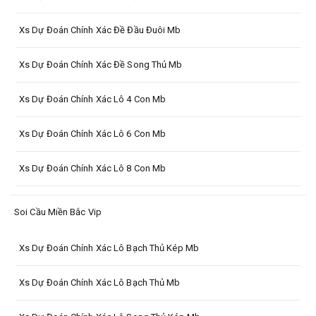
Xs Dự Đoán Chính Xác Đề Đầu Đuôi Mb
Xs Dự Đoán Chính Xác Đề Song Thủ Mb
Xs Dự Đoán Chính Xác Lô 4 Con Mb
Xs Dự Đoán Chính Xác Lô 6 Con Mb
Xs Dự Đoán Chính Xác Lô 8 Con Mb
Soi Cầu Miền Bắc Vip
Xs Dự Đoán Chính Xác Lô Bạch Thủ Kép Mb
Xs Dự Đoán Chính Xác Lô Bạch Thủ Mb