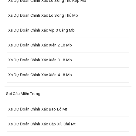
Xs Dự Đoán Chính Xác Lô Song Thủ Kép Mb
Xs Dự Đoán Chính Xác Lô Song Thủ Mb
Xs Dự Đoán Chính Xác Víp 3 Càng Mb
Xs Dự Đoán Chính Xác Xiên 2 Lô Mb
Xs Dự Đoán Chính Xác Xiên 3 Lô Mb
Xs Dự Đoán Chính Xác Xiên 4 Lô Mb
Soi Cầu Miền Trung
Xs Dự Đoán Chính Xác Bao Lô Mt
Xs Dự Đoán Chính Xác Cặp Xíu Chủ Mt