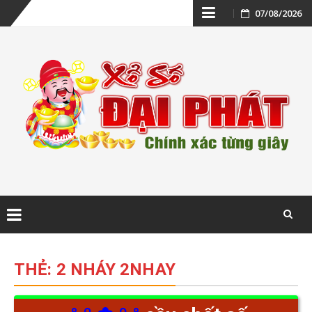
Skip
07/08/2026
to
content
Skip
to
THẺ:
2 NHÁY 2NHAY
content