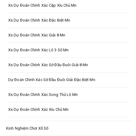
Xs Dự Đoán Chính Xác Cặp Xíu Chủ Mn
Xs Dự Đoán Chính Xác Đặc Biệt Mn
Xs Dự Đoán Chính Xác Giải 8 Mn
Xs Dự Đoán Chính Xác Lô 3 Số Mn
Xs Dự Đoán Chính Xác Sớ Đầu Đuôi Giải 8 Mn
Dự Đoán Chính Xác Sớ Đầu Đuôi Giải Đặc Biệt Mn
Xs Dự Đoán Chính Xác Song Thủ Lô Mn
Xs Dự Đoán Chính Xác Xíu Chủ Mn
Kinh Nghiệm Chơi Xổ Số