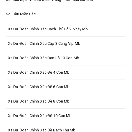
Soi Cầu Miền Bắc
Xs Dự Đoán Chính Xác Bạch Thủ Lô 2 Nháy Mb
Xs Dự Đoán Chính Xác Cặp 3 Càng Víp Mb
Xs Dự Đoán Chính Xác Dàn Lô 10 Con Mb
Xs Dự Đoán Chính Xác Đề 4 Con Mb
Xs Dự Đoán Chính Xác Đề 6 Con Mb
Xs Dự Đoán Chính Xác Đề 8 Con Mb
Xs Dự Đoán Chính Xác Đề 10 Con Mb
Xs Dự Đoán Chính Xác Đề Bạch Thủ Mb