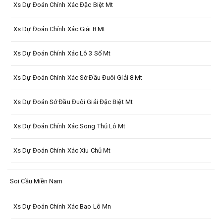
Xs Dự Đoán Chính Xác Đặc Biệt Mt
Xs Dự Đoán Chính Xác Giải 8 Mt
Xs Dự Đoán Chính Xác Lô 3 Số Mt
Xs Dự Đoán Chính Xác Sớ Đầu Đuôi Giải 8 Mt
Xs Dự Đoán Sớ Đầu Đuôi Giải Đặc Biệt Mt
Xs Dự Đoán Chính Xác Song Thủ Lô Mt
Xs Dự Đoán Chính Xác Xíu Chủ Mt
Soi Cầu Miền Nam
Xs Dự Đoán Chính Xác Bao Lô Mn