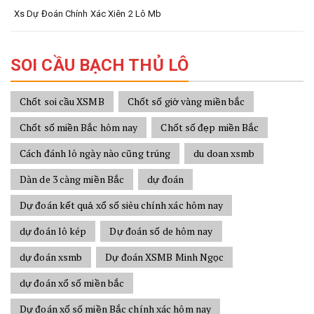
Xs Dự Đoán Chính Xác Xiên 2 Lô Mb
SOI CẦU BẠCH THỦ LÔ
Chốt soi cầu XSMB
Chốt số giờ vàng miền bắc
Chốt số miền Bắc hôm nay
Chốt số đẹp miền Bắc
Cách đánh lô ngày nào cũng trúng
du doan xsmb
Dàn de 3 càng miền Bắc
dự đoán
Dự đoán kết quả xổ số siêu chính xác hôm nay
dự đoán lô kép
Dự đoán số de hôm nay
dự đoán xsmb
Dự đoán XSMB Minh Ngọc
dự đoán xổ số miền bắc
Dự đoán xổ số miền Bắc chính xác hôm nay