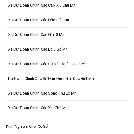
Xs Dự Đoán Chính Xác Cặp Xíu Chủ Mn
Xs Dự Đoán Chính Xác Đặc Biệt Mn
Xs Dự Đoán Chính Xác Giải 8 Mn
Xs Dự Đoán Chính Xác Lô 3 Số Mn
Xs Dự Đoán Chính Xác Sớ Đầu Đuôi Giải 8 Mn
Dự Đoán Chính Xác Sớ Đầu Đuôi Giải Đặc Biệt Mn
Xs Dự Đoán Chính Xác Song Thủ Lô Mn
Xs Dự Đoán Chính Xác Xíu Chủ Mn
Kinh Nghiệm Chơi Xổ Số