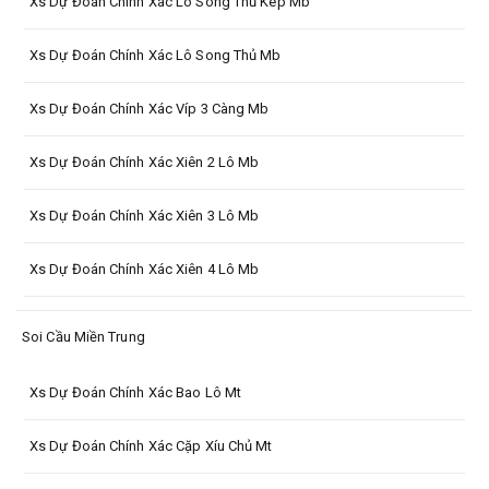
Xs Dự Đoán Chính Xác Lô Song Thủ Kép Mb
Xs Dự Đoán Chính Xác Lô Song Thủ Mb
Xs Dự Đoán Chính Xác Víp 3 Càng Mb
Xs Dự Đoán Chính Xác Xiên 2 Lô Mb
Xs Dự Đoán Chính Xác Xiên 3 Lô Mb
Xs Dự Đoán Chính Xác Xiên 4 Lô Mb
Soi Cầu Miền Trung
Xs Dự Đoán Chính Xác Bao Lô Mt
Xs Dự Đoán Chính Xác Cặp Xíu Chủ Mt