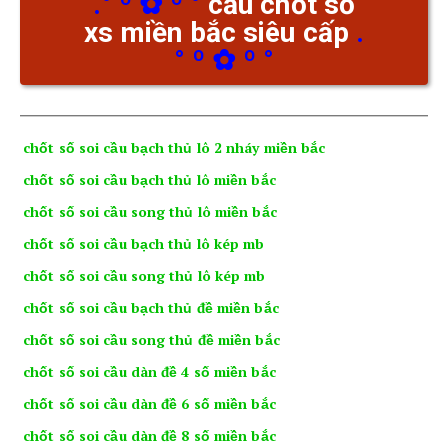
.° º ✿ º °
cầu chốt số
xs miền bắc siêu cấp
.
° º ✿ º °
chốt số soi cầu bạch thủ lô 2 nháy miền bắc
chốt số soi cầu bạch thủ lô miền bắc
chốt số soi cầu song thủ lô miền bắc
chốt số soi cầu bạch thủ lô kép mb
chốt số soi cầu song thủ lô kép mb
chốt số soi cầu bạch thủ đề miền bắc
chốt số soi cầu song thủ đề miền bắc
chốt số soi cầu dàn đề 4 số miền bắc
chốt số soi cầu dàn đề 6 số miền bắc
chốt số soi cầu dàn đề 8 số miền bắc