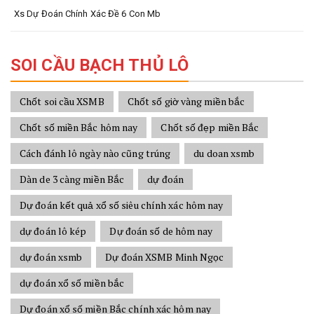
Xs Dự Đoán Chính Xác Đề 6 Con Mb
SOI CẦU BẠCH THỦ LÔ
Chốt soi cầu XSMB
Chốt số giờ vàng miền bắc
Chốt số miền Bắc hôm nay
Chốt số đẹp miền Bắc
Cách đánh lô ngày nào cũng trúng
du doan xsmb
Dàn de 3 càng miền Bắc
dự đoán
Dự đoán kết quả xổ số siêu chính xác hôm nay
dự đoán lô kép
Dự đoán số de hôm nay
dự đoán xsmb
Dự đoán XSMB Minh Ngọc
dự đoán xổ số miền bắc
Dự đoán xổ số miền Bắc chính xác hôm nay