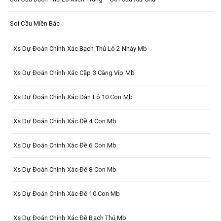
Soi Cầu Miền Bắc
Xs Dự Đoán Chính Xác Bạch Thủ Lô 2 Nháy Mb
Xs Dự Đoán Chính Xác Cặp 3 Càng Víp Mb
Xs Dự Đoán Chính Xác Dàn Lô 10 Con Mb
Xs Dự Đoán Chính Xác Đề 4 Con Mb
Xs Dự Đoán Chính Xác Đề 6 Con Mb
Xs Dự Đoán Chính Xác Đề 8 Con Mb
Xs Dự Đoán Chính Xác Đề 10 Con Mb
Xs Dự Đoán Chính Xác Đề Bạch Thủ Mb