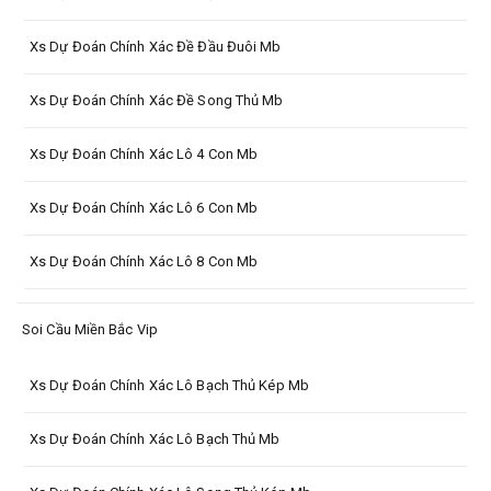
Xs Dự Đoán Chính Xác Đề Đầu Đuôi Mb
Xs Dự Đoán Chính Xác Đề Song Thủ Mb
Xs Dự Đoán Chính Xác Lô 4 Con Mb
Xs Dự Đoán Chính Xác Lô 6 Con Mb
Xs Dự Đoán Chính Xác Lô 8 Con Mb
Soi Cầu Miền Bắc Vip
Xs Dự Đoán Chính Xác Lô Bạch Thủ Kép Mb
Xs Dự Đoán Chính Xác Lô Bạch Thủ Mb