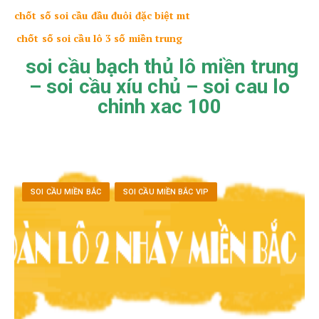
chốt số soi cầu đầu đuôi đặc biệt mt
chốt số soi cầu lô 3 số miền trung
soi cầu bạch thủ lô miền trung
– soi cầu xíu chủ – soi cau lo
chinh xac 100
– soi cau lo chinh
SOI CẦU MIỀN BẮC
SOI CẦU MIỀN BẮC VIP