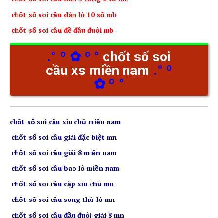
chốt số soi cầu dàn lô 10 số mb
chốt số soi cầu đề đầu đuôi mb
.° º ✿ º °
chốt số soi
cầu xs miền nam
.° º
✿ º °
chốt số soi cầu xỉu chủ miền nam
chốt số soi cầu giải đặc biệt mn
chốt số soi cầu giải 8 miền nam
chốt số soi cầu bao lô miền nam
chốt số soi cầu cặp xỉu chủ mn
chốt số soi cầu song thủ lô mn
chốt số soi cầu đầu đuôi giải 8 mn