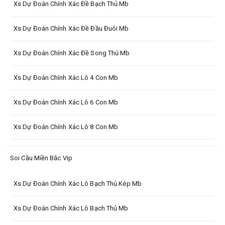
Xs Dự Đoán Chính Xác Đề Bạch Thủ Mb
Xs Dự Đoán Chính Xác Đề Đầu Đuôi Mb
Xs Dự Đoán Chính Xác Đề Song Thủ Mb
Xs Dự Đoán Chính Xác Lô 4 Con Mb
Xs Dự Đoán Chính Xác Lô 6 Con Mb
Xs Dự Đoán Chính Xác Lô 8 Con Mb
Soi Cầu Miền Bắc Vip
Xs Dự Đoán Chính Xác Lô Bạch Thủ Kép Mb
Xs Dự Đoán Chính Xác Lô Bạch Thủ Mb