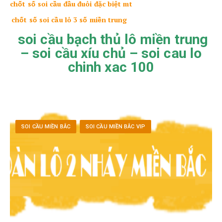
chốt số soi cầu đầu đuôi đặc biệt mt
chốt số soi cầu lô 3 số miền trung
soi cầu bạch thủ lô miền trung
– soi cầu xíu chủ – soi cau lo
chinh xac 100
– soi cau lo chinh
SOI CẦU MIỀN BẮC
SOI CẦU MIỀN BẮC VIP