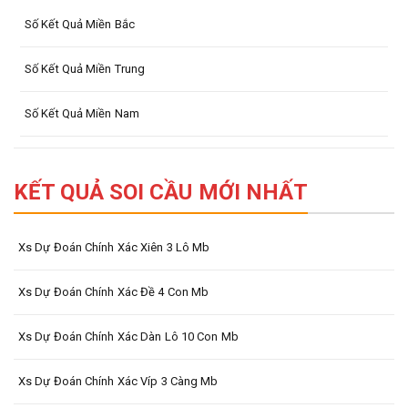
Số Kết Quả Miền Bắc
Số Kết Quả Miền Trung
Số Kết Quả Miền Nam
KẾT QUẢ SOI CẦU MỚI NHẤT
Xs Dự Đoán Chính Xác Xiên 3 Lô Mb
Xs Dự Đoán Chính Xác Đề 4 Con Mb
Xs Dự Đoán Chính Xác Dàn Lô 10 Con Mb
Xs Dự Đoán Chính Xác Víp 3 Càng Mb