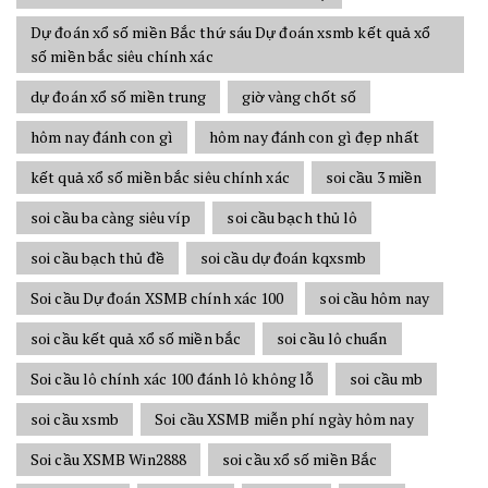
Dự đoán xổ số miền Bắc thứ sáu Dự đoán xsmb kết quả xổ
số miền bắc siêu chính xác
dự đoán xổ số miền trung
giờ vàng chốt số
hôm nay đánh con gì
hôm nay đánh con gì đẹp nhất
kết quả xổ số miền bắc siêu chính xác
soi cầu 3 miền
soi cầu ba càng siêu víp
soi cầu bạch thủ lô
soi cầu bạch thủ đề
soi cầu dự đoán kqxsmb
Soi cầu Dự đoán XSMB chính xác 100
soi cầu hôm nay
soi cầu kết quả xổ số miền bắc
soi cầu lô chuẩn
Soi cầu lô chính xác 100 đánh lô không lỗ
soi cầu mb
soi cầu xsmb
Soi cầu XSMB miễn phí ngày hôm nay
Soi cầu XSMB Win2888
soi cầu xổ số miền Bắc