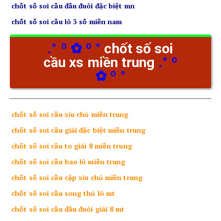
chốt số soi cầu đầu đuôi đặc biệt mn
chốt số soi cầu lô 3 số miền nam
.° º ✿ º °
chốt số soi
cầu xs miền trung
.° º
✿ º °
chốt số soi cầu xỉu chủ miền trung
chốt số soi cầu giải đặc biệt miền trung
chốt số soi cầu to giải 8 miền trung
chốt số soi cầu bao lô miền trung
chốt số soi cầu cặp xỉu chủ miền trung
chốt số soi cầu song thủ lô mt
chốt số soi cầu đầu đuôi giải 8 mt