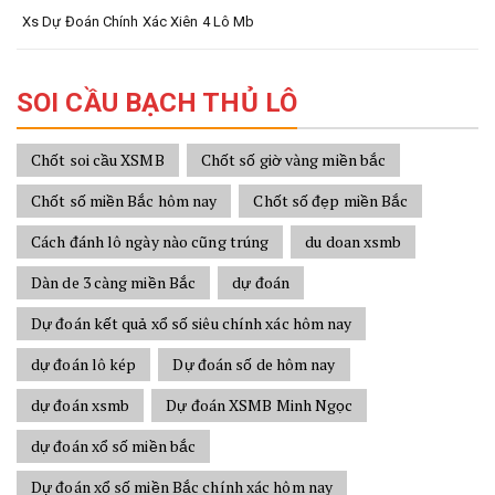
Xs Dự Đoán Chính Xác Xiên 4 Lô Mb
SOI CẦU BẠCH THỦ LÔ
Chốt soi cầu XSMB
Chốt số giờ vàng miền bắc
Chốt số miền Bắc hôm nay
Chốt số đẹp miền Bắc
Cách đánh lô ngày nào cũng trúng
du doan xsmb
Dàn de 3 càng miền Bắc
dự đoán
Dự đoán kết quả xổ số siêu chính xác hôm nay
dự đoán lô kép
Dự đoán số de hôm nay
dự đoán xsmb
Dự đoán XSMB Minh Ngọc
dự đoán xổ số miền bắc
Dự đoán xổ số miền Bắc chính xác hôm nay