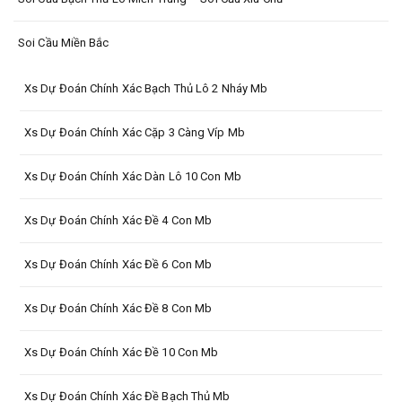
Soi Cầu Miền Bắc
Xs Dự Đoán Chính Xác Bạch Thủ Lô 2 Nháy Mb
Xs Dự Đoán Chính Xác Cặp 3 Càng Víp Mb
Xs Dự Đoán Chính Xác Dàn Lô 10 Con Mb
Xs Dự Đoán Chính Xác Đề 4 Con Mb
Xs Dự Đoán Chính Xác Đề 6 Con Mb
Xs Dự Đoán Chính Xác Đề 8 Con Mb
Xs Dự Đoán Chính Xác Đề 10 Con Mb
Xs Dự Đoán Chính Xác Đề Bạch Thủ Mb