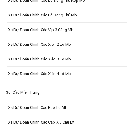
Xs Dự Đoán Chính Xác Lô Song Thủ Kép Mb
Xs Dự Đoán Chính Xác Lô Song Thủ Mb
Xs Dự Đoán Chính Xác Víp 3 Càng Mb
Xs Dự Đoán Chính Xác Xiên 2 Lô Mb
Xs Dự Đoán Chính Xác Xiên 3 Lô Mb
Xs Dự Đoán Chính Xác Xiên 4 Lô Mb
Soi Cầu Miền Trung
Xs Dự Đoán Chính Xác Bao Lô Mt
Xs Dự Đoán Chính Xác Cặp Xíu Chủ Mt