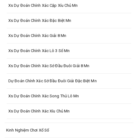
Xs Dự Đoán Chính Xác Cặp Xíu Chủ Mn
Xs Dự Đoán Chính Xác Đặc Biệt Mn
Xs Dự Đoán Chính Xác Giải 8 Mn
Xs Dự Đoán Chính Xác Lô 3 Số Mn
Xs Dự Đoán Chính Xác Sớ Đầu Đuôi Giải 8 Mn
Dự Đoán Chính Xác Sớ Đầu Đuôi Giải Đặc Biệt Mn
Xs Dự Đoán Chính Xác Song Thủ Lô Mn
Xs Dự Đoán Chính Xác Xíu Chủ Mn
Kinh Nghiệm Chơi Xổ Số