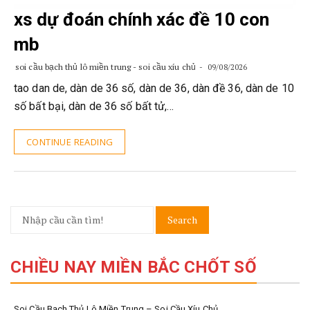
xs dự đoán chính xác đề 10 con
mb
soi cầu bạch thủ lô miền trung - soi cầu xíu chủ
09/08/2026
tao dan de, dàn de 36 số, dàn de 36, dàn đề 36, dàn de 10
số bất bại, dàn de 36 số bất tử,…
CONTINUE READING
Search
CHIỀU NAY MIỀN BẮC CHỐT SỐ
Soi Cầu Bạch Thủ Lô Miền Trung – Soi Cầu Xíu Chủ