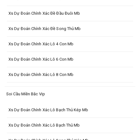
Xs Dự Đoán Chính Xác Đề Đầu Đuôi Mb
Xs Dự Đoán Chính Xác Đề Song Thủ Mb
Xs Dự Đoán Chính Xác Lô 4 Con Mb
Xs Dự Đoán Chính Xác Lô 6 Con Mb
Xs Dự Đoán Chính Xác Lô 8 Con Mb
Soi Cầu Miền Bắc Vip
Xs Dự Đoán Chính Xác Lô Bạch Thủ Kép Mb
Xs Dự Đoán Chính Xác Lô Bạch Thủ Mb