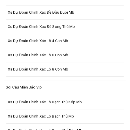
Xs Dự Đoán Chính Xác Đề Đầu Đuôi Mb
Xs Dự Đoán Chính Xác Đề Song Thủ Mb
Xs Dự Đoán Chính Xác Lô 4 Con Mb
Xs Dự Đoán Chính Xác Lô 6 Con Mb
Xs Dự Đoán Chính Xác Lô 8 Con Mb
Soi Cầu Miền Bắc Vip
Xs Dự Đoán Chính Xác Lô Bạch Thủ Kép Mb
Xs Dự Đoán Chính Xác Lô Bạch Thủ Mb