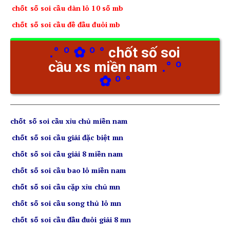
chốt số soi cầu dàn lô 10 số mb
chốt số soi cầu đề đầu đuôi mb
.° º ✿ º °
chốt số soi
cầu xs miền nam
.° º
✿ º °
chốt số soi cầu xỉu chủ miền nam
chốt số soi cầu giải đặc biệt mn
chốt số soi cầu giải 8 miền nam
chốt số soi cầu bao lô miền nam
chốt số soi cầu cặp xỉu chủ mn
chốt số soi cầu song thủ lô mn
chốt số soi cầu đầu đuôi giải 8 mn