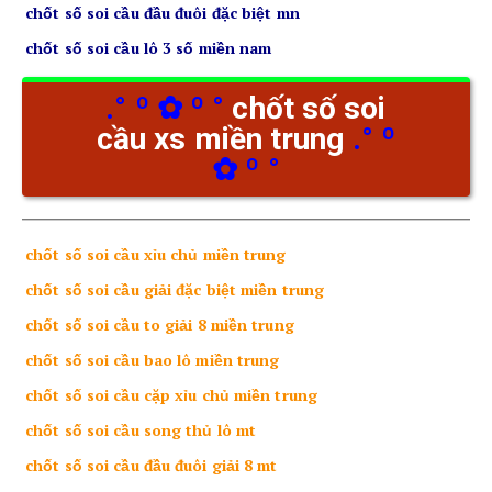
chốt số soi cầu đầu đuôi đặc biệt mn
chốt số soi cầu lô 3 số miền nam
.° º ✿ º °
chốt số soi
cầu xs miền trung
.° º
✿ º °
chốt số soi cầu xỉu chủ miền trung
chốt số soi cầu giải đặc biệt miền trung
chốt số soi cầu to giải 8 miền trung
chốt số soi cầu bao lô miền trung
chốt số soi cầu cặp xỉu chủ miền trung
chốt số soi cầu song thủ lô mt
chốt số soi cầu đầu đuôi giải 8 mt