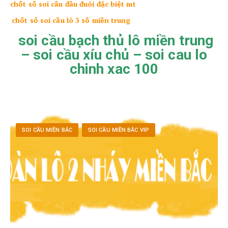
chốt số soi cầu đầu đuôi đặc biệt mt
chốt số soi cầu lô 3 số miền trung
soi cầu bạch thủ lô miền trung
– soi cầu xíu chủ – soi cau lo
chinh xac 100
– soi cau lo chinh
SOI CẦU MIỀN BẮC
SOI CẦU MIỀN BẮC VIP