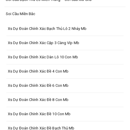
Soi Cầu Miền Bắc
Xs Dự Đoán Chính Xác Bạch Thủ Lô 2 Nháy Mb
Xs Dự Đoán Chính Xác Cặp 3 Càng Víp Mb
Xs Dự Đoán Chính Xác Dàn Lô 10 Con Mb
Xs Dự Đoán Chính Xác Đề 4 Con Mb
Xs Dự Đoán Chính Xác Đề 6 Con Mb
Xs Dự Đoán Chính Xác Đề 8 Con Mb
Xs Dự Đoán Chính Xác Đề 10 Con Mb
Xs Dự Đoán Chính Xác Đề Bạch Thủ Mb