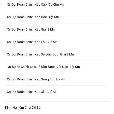
Xs Dự Đoán Chính Xác Cặp Xíu Chủ Mn
Xs Dự Đoán Chính Xác Đặc Biệt Mn
Xs Dự Đoán Chính Xác Giải 8 Mn
Xs Dự Đoán Chính Xác Lô 3 Số Mn
Xs Dự Đoán Chính Xác Sớ Đầu Đuôi Giải 8 Mn
Dự Đoán Chính Xác Sớ Đầu Đuôi Giải Đặc Biệt Mn
Xs Dự Đoán Chính Xác Song Thủ Lô Mn
Xs Dự Đoán Chính Xác Xíu Chủ Mn
Kinh Nghiệm Chơi Xổ Số