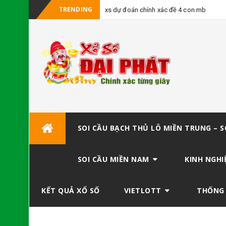
TRENDING
xs dự đoán chính xác đề 4 con mb
Skip
SOI CẦU BẠCH THỦ LÔ MIỀN TRUNG – S
to
content
SOI CẦU MIỀN NAM
KINH NGHI
KẾT QUẢ XỔ SỐ
VIETLOTT
THỐNG 