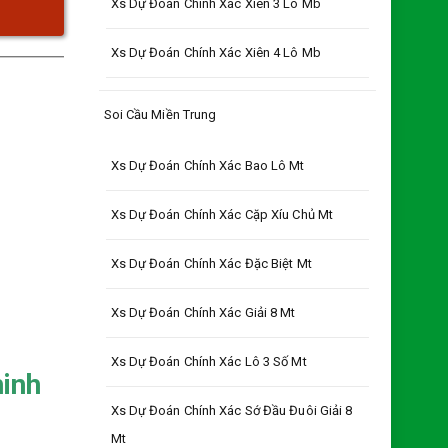
Xs Dự Đoán Chính Xác Xiên 3 Lô Mb
Xs Dự Đoán Chính Xác Xiên 4 Lô Mb
Soi Cầu Miền Trung
Xs Dự Đoán Chính Xác Bao Lô Mt
Xs Dự Đoán Chính Xác Cặp Xíu Chủ Mt
Xs Dự Đoán Chính Xác Đặc Biệt Mt
Xs Dự Đoán Chính Xác Giải 8 Mt
Xs Dự Đoán Chính Xác Lô 3 Số Mt
hinh
Xs Dự Đoán Chính Xác Sớ Đầu Đuôi Giải 8
Mt