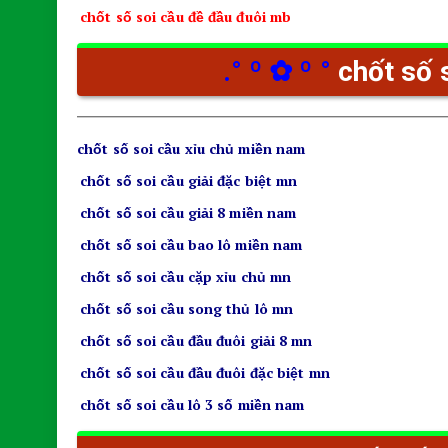
chốt số soi cầu đề đầu đuôi mb
.° º ✿ º °
chốt số 
chốt số soi cầu xỉu chủ miền nam
chốt số soi cầu giải đặc biệt mn
chốt số soi cầu giải 8 miền nam
chốt số soi cầu bao lô miền nam
chốt số soi cầu cặp xỉu chủ mn
chốt số soi cầu song thủ lô mn
chốt số soi cầu đầu đuôi giải 8 mn
chốt số soi cầu đầu đuôi đặc biệt mn
chốt số soi cầu lô 3 số miền nam