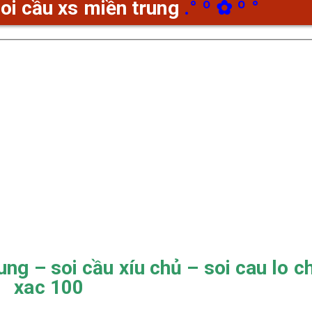
oi cầu xs miền trung
.° º ✿ º °
ung – soi cầu xíu chủ – soi cau lo c
xac 100