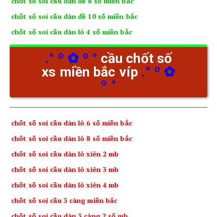
chốt số soi cầu dàn đề 8 số miền bắc
chốt số soi cầu dàn đề 10 số miền bắc
chốt số soi cầu dàn lô 4 số miền bắc
.° º ✿ º °
cầu chốt số
xs miền bắc víp
.° º ✿
º °
chốt số soi cầu dàn lô 6 số miền bắc
chốt số soi cầu dàn lô 8 số miền bắc
chốt số soi cầu dàn lô xiên 2 mb
chốt số soi cầu dàn lô xiên 3 mb
chốt số soi cầu dàn lô xiên 4 mb
chốt số soi cầu 3 càng miền bắc
chốt số soi cầu dàn 3 càng 2 số mb