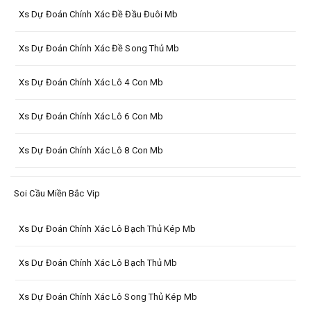
Xs Dự Đoán Chính Xác Đề Đầu Đuôi Mb
Xs Dự Đoán Chính Xác Đề Song Thủ Mb
Xs Dự Đoán Chính Xác Lô 4 Con Mb
Xs Dự Đoán Chính Xác Lô 6 Con Mb
Xs Dự Đoán Chính Xác Lô 8 Con Mb
Soi Cầu Miền Bắc Vip
Xs Dự Đoán Chính Xác Lô Bạch Thủ Kép Mb
Xs Dự Đoán Chính Xác Lô Bạch Thủ Mb
Xs Dự Đoán Chính Xác Lô Song Thủ Kép Mb