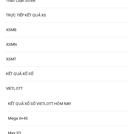
Thảo Luận Số Đề
TRỰC TIẾP KẾT QUẢ XS
XSMB
XSMN
XSMT
KẾT QUẢ XỔ SỐ
VIETLOTT
KẾT QUẢ XỔ SỐ VIETLOTT HÔM NAY
Mega 6×45
Max 3D