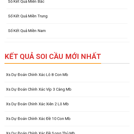
Số Kết Quả Miền Bắc
Số Kết Quả Miền Trung
Số Kết Quả Miền Nam
KẾT QUẢ SOI CẦU MỚI NHẤT
Xs Dự Đoán Chính Xác Lô 8 Con Mb
Xs Dự Đoán Chính Xác Víp 3 Càng Mb
Xs Dự Đoán Chính Xác Xiên 2 Lô Mb
Xs Dự Đoán Chính Xác Đề 10 Con Mb
Xs Dự Đoán Chính Xác Đề Song Thủ Mb