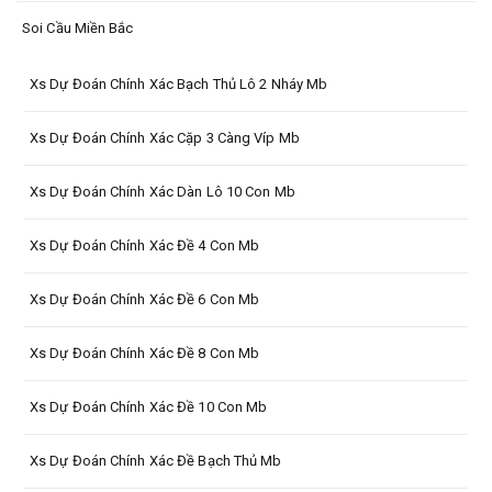
Soi Cầu Miền Bắc
Xs Dự Đoán Chính Xác Bạch Thủ Lô 2 Nháy Mb
Xs Dự Đoán Chính Xác Cặp 3 Càng Víp Mb
Xs Dự Đoán Chính Xác Dàn Lô 10 Con Mb
Xs Dự Đoán Chính Xác Đề 4 Con Mb
Xs Dự Đoán Chính Xác Đề 6 Con Mb
Xs Dự Đoán Chính Xác Đề 8 Con Mb
Xs Dự Đoán Chính Xác Đề 10 Con Mb
Xs Dự Đoán Chính Xác Đề Bạch Thủ Mb