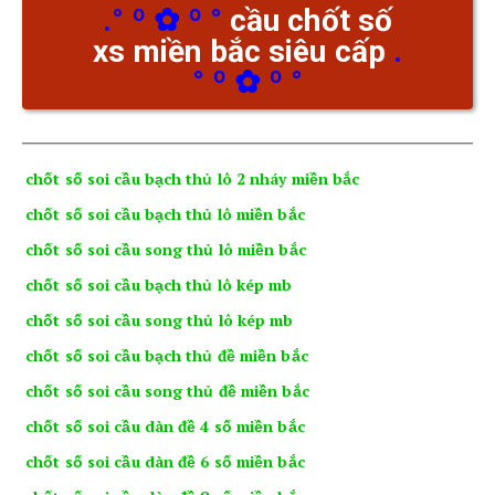
.° º ✿ º °
cầu chốt số
xs miền bắc siêu cấp
.
° º ✿ º °
chốt số soi cầu bạch thủ lô 2 nháy miền bắc
chốt số soi cầu bạch thủ lô miền bắc
chốt số soi cầu song thủ lô miền bắc
chốt số soi cầu bạch thủ lô kép mb
chốt số soi cầu song thủ lô kép mb
chốt số soi cầu bạch thủ đề miền bắc
chốt số soi cầu song thủ đề miền bắc
chốt số soi cầu dàn đề 4 số miền bắc
chốt số soi cầu dàn đề 6 số miền bắc