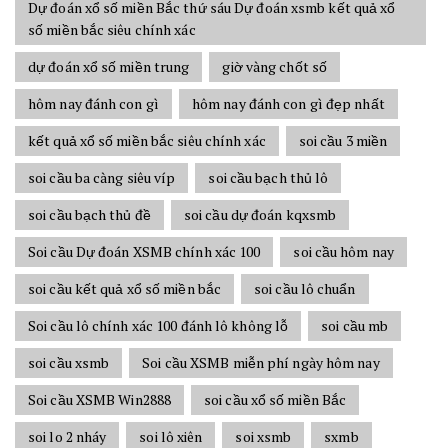
Dự đoán xổ số miền Bắc thứ sáu Dự đoán xsmb kết quả xổ
số miền bắc siêu chính xác
dự đoán xổ số miền trung
giờ vàng chốt số
hôm nay đánh con gì
hôm nay đánh con gì đẹp nhất
kết quả xổ số miền bắc siêu chính xác
soi cầu 3 miền
soi cầu ba càng siêu víp
soi cầu bạch thủ lô
soi cầu bạch thủ đề
soi cầu dự đoán kqxsmb
Soi cầu Dự đoán XSMB chính xác 100
soi cầu hôm nay
soi cầu kết quả xổ số miền bắc
soi cầu lô chuẩn
Soi cầu lô chính xác 100 đánh lô không lỗ
soi cầu mb
soi cầu xsmb
Soi cầu XSMB miễn phí ngày hôm nay
Soi cầu XSMB Win2888
soi cầu xổ số miền Bắc
soi lo 2 nháy
soi lô xiên
soi xsmb
sxmb