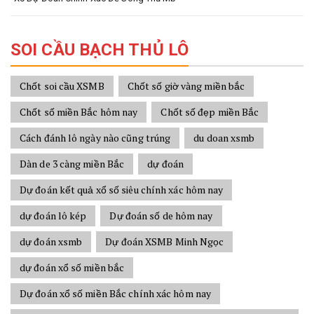
SOI CẦU BẠCH THỦ LÔ
Chốt soi cầu XSMB
Chốt số giờ vàng miền bắc
Chốt số miền Bắc hôm nay
Chốt số đẹp miền Bắc
Cách đánh lô ngày nào cũng trúng
du doan xsmb
Dàn de 3 càng miền Bắc
dự đoán
Dự đoán kết quả xổ số siêu chính xác hôm nay
dự đoán lô kép
Dự đoán số de hôm nay
dự đoán xsmb
Dự đoán XSMB Minh Ngọc
dự đoán xổ số miền bắc
Dự đoán xổ số miền Bắc chính xác hôm nay