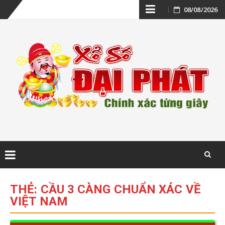
Skip
08/08/2026
to
content
Skip
to
THẺ:
CẦU 3 CÀNG CHUẨN XÁC VỀ
content
VIỆT NAM