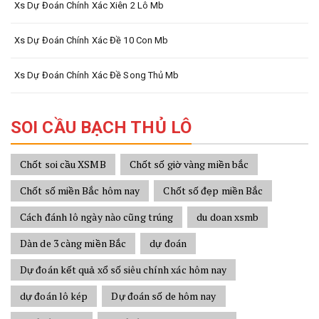
Xs Dự Đoán Chính Xác Xiên 2 Lô Mb
Xs Dự Đoán Chính Xác Đề 10 Con Mb
Xs Dự Đoán Chính Xác Đề Song Thủ Mb
SOI CẦU BẠCH THỦ LÔ
Chốt soi cầu XSMB
Chốt số giờ vàng miền bắc
Chốt số miền Bắc hôm nay
Chốt số đẹp miền Bắc
Cách đánh lô ngày nào cũng trúng
du doan xsmb
Dàn de 3 càng miền Bắc
dự đoán
Dự đoán kết quả xổ số siêu chính xác hôm nay
dự đoán lô kép
Dự đoán số de hôm nay