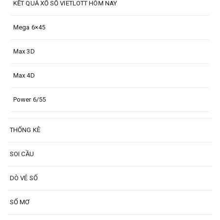
KẾT QUẢ XỔ SỐ VIETLOTT HÔM NAY
Mega 6×45
Max 3D
Max 4D
Power 6/55
THỐNG KÊ
SOI CẦU
DÒ VÉ SỐ
SỔ MƠ