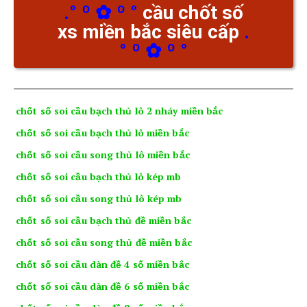
.° º ✿ º °
cầu chốt số
xs miền bắc siêu cấp
.
° º ✿ º °
chốt số soi cầu bạch thủ lô 2 nháy miền bắc
chốt số soi cầu bạch thủ lô miền bắc
chốt số soi cầu song thủ lô miền bắc
chốt số soi cầu bạch thủ lô kép mb
chốt số soi cầu song thủ lô kép mb
chốt số soi cầu bạch thủ đề miền bắc
chốt số soi cầu song thủ đề miền bắc
chốt số soi cầu dàn đề 4 số miền bắc
chốt số soi cầu dàn đề 6 số miền bắc