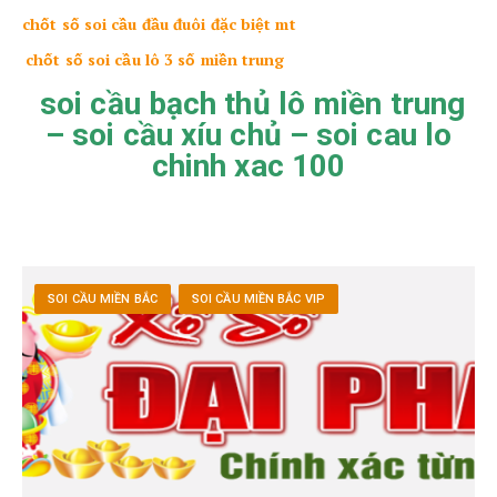
chốt số soi cầu đầu đuôi đặc biệt mt
chốt số soi cầu lô 3 số miền trung
soi cầu bạch thủ lô miền trung
– soi cầu xíu chủ – soi cau lo
chinh xac 100
– soi cau lo chinh
SOI CẦU MIỀN BẮC
SOI CẦU MIỀN BẮC VIP