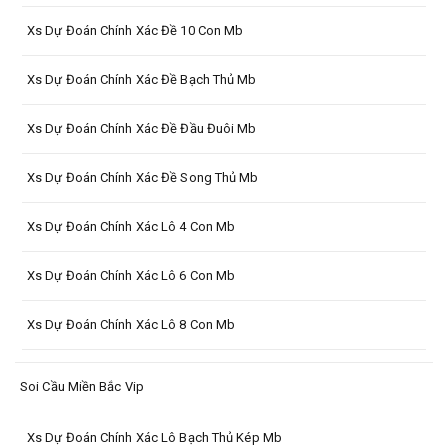
Xs Dự Đoán Chính Xác Đề 10 Con Mb
Xs Dự Đoán Chính Xác Đề Bạch Thủ Mb
Xs Dự Đoán Chính Xác Đề Đầu Đuôi Mb
Xs Dự Đoán Chính Xác Đề Song Thủ Mb
Xs Dự Đoán Chính Xác Lô 4 Con Mb
Xs Dự Đoán Chính Xác Lô 6 Con Mb
Xs Dự Đoán Chính Xác Lô 8 Con Mb
Soi Cầu Miền Bắc Vip
Xs Dự Đoán Chính Xác Lô Bạch Thủ Kép Mb