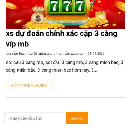
xs dự đoán chính xác cặp 3 càng
víp mb
soi cầu bạch thủ lô miền trung - soi cầu xíu chủ
07/08/2026
soi cau 3 càng mb, soi cầu 3 càng mb, 3 cang mien bac, 3
càng miền bắc, 3 cang mien bac hom nay, 3…
CONTINUE READING
Search