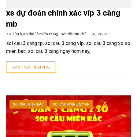
xs dự đoán chính xác víp 3 càng
mb
soi cầu bạch thủ lô miền trung - soi cầu xíu chủ
07/08/2026
soi cau 3 cang tp, soi cau 3 cang vip, soi cau 3 cang xo so
mien bac, soi cau 3 cang ngay hom nay,…
CONTINUE READING
SOI CẦU MIỀN BẮC
SOI CẦU MIỀN BẮC VIP