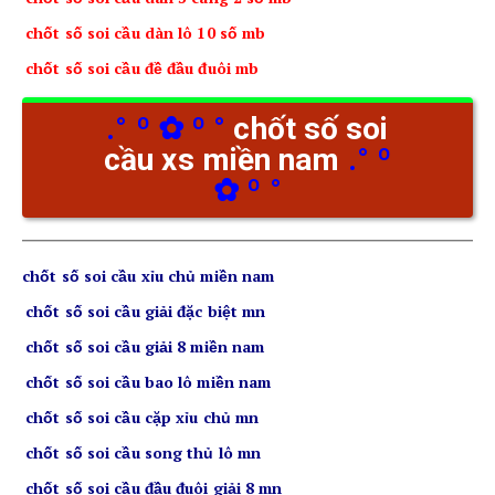
chốt số soi cầu dàn lô 10 số mb
chốt số soi cầu đề đầu đuôi mb
.° º ✿ º °
chốt số soi
cầu xs miền nam
.° º
✿ º °
chốt số soi cầu xỉu chủ miền nam
chốt số soi cầu giải đặc biệt mn
chốt số soi cầu giải 8 miền nam
chốt số soi cầu bao lô miền nam
chốt số soi cầu cặp xỉu chủ mn
chốt số soi cầu song thủ lô mn
chốt số soi cầu đầu đuôi giải 8 mn