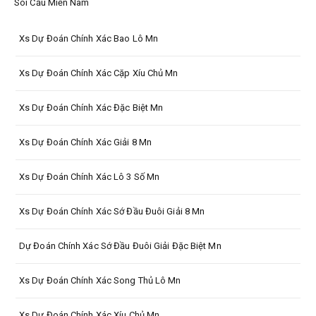
Soi Cầu Miền Nam
Xs Dự Đoán Chính Xác Bao Lô Mn
Xs Dự Đoán Chính Xác Cặp Xíu Chủ Mn
Xs Dự Đoán Chính Xác Đặc Biệt Mn
Xs Dự Đoán Chính Xác Giải 8 Mn
Xs Dự Đoán Chính Xác Lô 3 Số Mn
Xs Dự Đoán Chính Xác Sớ Đầu Đuôi Giải 8 Mn
Dự Đoán Chính Xác Sớ Đầu Đuôi Giải Đặc Biệt Mn
Xs Dự Đoán Chính Xác Song Thủ Lô Mn
Xs Dự Đoán Chính Xác Xíu Chủ Mn