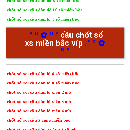
chốt số soi cầu dàn đề 8 số miền bắc
chốt số soi cầu dàn đề 10 số miền bắc
chốt số soi cầu dàn lô 4 số miền bắc
.° º ✿ º °
cầu chốt số
xs miền bắc víp
.° º ✿
º °
chốt số soi cầu dàn lô 6 số miền bắc
chốt số soi cầu dàn lô 8 số miền bắc
chốt số soi cầu dàn lô xiên 2 mb
chốt số soi cầu dàn lô xiên 3 mb
chốt số soi cầu dàn lô xiên 4 mb
chốt số soi cầu 3 càng miền bắc
chốt số soi cầu dàn 3 càng 2 số mb