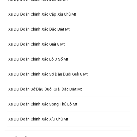
Xs Dự Đoán Chính Xác Cặp Xíu Chủ Mt
Xs Dự Đoán Chính Xác Đặc Biệt Mt
Xs Dự Đoán Chính Xác Giải 8 Mt
Xs Dự Đoán Chính Xác Lô 3 Số Mt
Xs Dự Đoán Chính Xác Sớ Đầu Đuôi Giải 8 Mt
Xs Dự Đoán Sớ Đầu Đuôi Giải Đặc Biệt Mt
Xs Dự Đoán Chính Xác Song Thủ Lô Mt
Xs Dự Đoán Chính Xác Xíu Chủ Mt