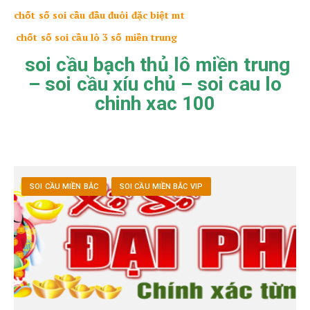
chốt số soi cầu đầu đuôi đặc biệt mt
chốt số soi cầu lô 3 số miền trung
soi cầu bạch thủ lô miền trung
– soi cầu xíu chủ – soi cau lo
chinh xac 100
– soi cau lo chinh
SOI CẦU MIỀN BẮC
SOI CẦU MIỀN BẮC VIP