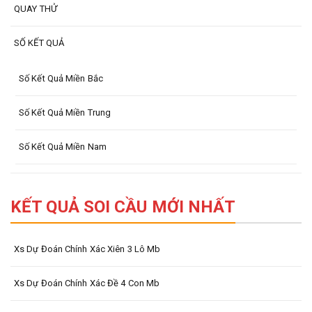
QUAY THỬ
SỐ KẾT QUẢ
Số Kết Quả Miền Bắc
Số Kết Quả Miền Trung
Số Kết Quả Miền Nam
KẾT QUẢ SOI CẦU MỚI NHẤT
Xs Dự Đoán Chính Xác Xiên 3 Lô Mb
Xs Dự Đoán Chính Xác Đề 4 Con Mb