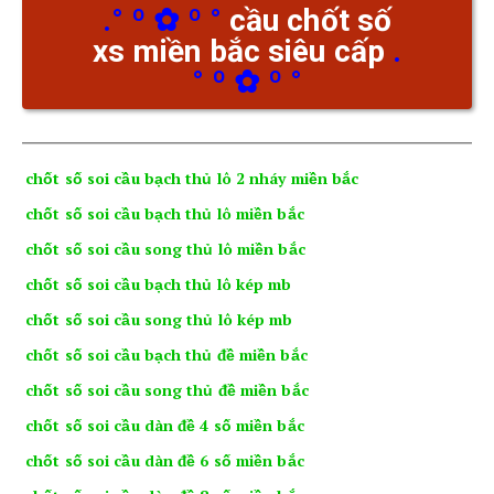
.° º ✿ º °
cầu chốt số
xs miền bắc siêu cấp
.
° º ✿ º °
chốt số soi cầu bạch thủ lô 2 nháy miền bắc
chốt số soi cầu bạch thủ lô miền bắc
chốt số soi cầu song thủ lô miền bắc
chốt số soi cầu bạch thủ lô kép mb
chốt số soi cầu song thủ lô kép mb
chốt số soi cầu bạch thủ đề miền bắc
chốt số soi cầu song thủ đề miền bắc
chốt số soi cầu dàn đề 4 số miền bắc
chốt số soi cầu dàn đề 6 số miền bắc