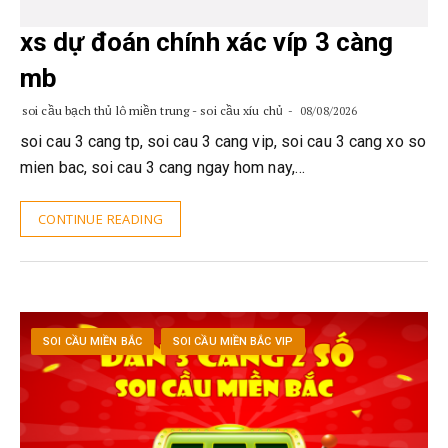
xs dự đoán chính xác víp 3 càng
mb
soi cầu bạch thủ lô miền trung - soi cầu xíu chủ
08/08/2026
soi cau 3 cang tp, soi cau 3 cang vip, soi cau 3 cang xo so
mien bac, soi cau 3 cang ngay hom nay,…
CONTINUE READING
SOI CẦU MIỀN BẮC
SOI CẦU MIỀN BẮC VIP