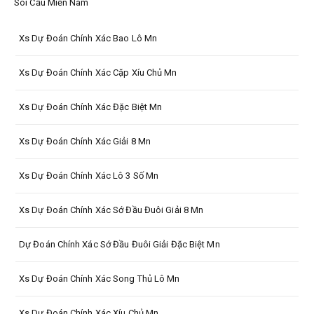
Soi Cầu Miền Nam
Xs Dự Đoán Chính Xác Bao Lô Mn
Xs Dự Đoán Chính Xác Cặp Xíu Chủ Mn
Xs Dự Đoán Chính Xác Đặc Biệt Mn
Xs Dự Đoán Chính Xác Giải 8 Mn
Xs Dự Đoán Chính Xác Lô 3 Số Mn
Xs Dự Đoán Chính Xác Sớ Đầu Đuôi Giải 8 Mn
Dự Đoán Chính Xác Sớ Đầu Đuôi Giải Đặc Biệt Mn
Xs Dự Đoán Chính Xác Song Thủ Lô Mn
Xs Dự Đoán Chính Xác Xíu Chủ Mn