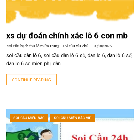
xs dự đoán chính xác lô 6 con mb
soi cầu bạch thủ lô miền trung - soi cầu xíu chủ
09/08/2026
soi cầu dàn lô 6, soi cầu dàn lô 6 số, dan lo 6, dàn lô 6 số,
dan lo 6 so mien phi, dàn…
CONTINUE READING
SOI CẦU MIỀN BẮC
SOI CẦU MIỀN BẮC VIP