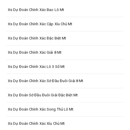
Xs Dự Đoán Chính Xác Bao Lô Mt
Xs Dự Đoán Chính Xác Cặp Xíu Chủ Mt
Xs Dự Đoán Chính Xác Đặc Biệt Mt
Xs Dự Đoán Chính Xác Giải 8 Mt
Xs Dự Đoán Chính Xác Lô 3 Số Mt
Xs Dự Đoán Chính Xác Sớ Đầu Đuôi Giải 8 Mt
Xs Dự Đoán Sớ Đầu Đuôi Giải Đặc Biệt Mt
Xs Dự Đoán Chính Xác Song Thủ Lô Mt
Xs Dự Đoán Chính Xác Xíu Chủ Mt