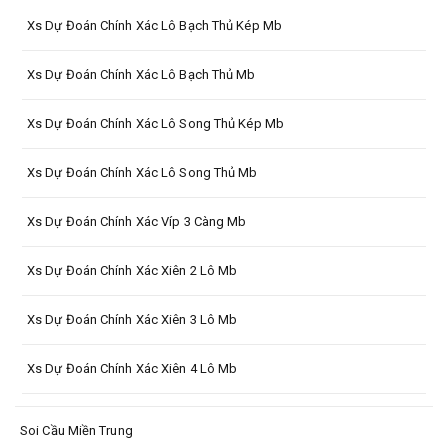
Xs Dự Đoán Chính Xác Lô Bạch Thủ Kép Mb
Xs Dự Đoán Chính Xác Lô Bạch Thủ Mb
Xs Dự Đoán Chính Xác Lô Song Thủ Kép Mb
Xs Dự Đoán Chính Xác Lô Song Thủ Mb
Xs Dự Đoán Chính Xác Víp 3 Càng Mb
Xs Dự Đoán Chính Xác Xiên 2 Lô Mb
Xs Dự Đoán Chính Xác Xiên 3 Lô Mb
Xs Dự Đoán Chính Xác Xiên 4 Lô Mb
Soi Cầu Miền Trung