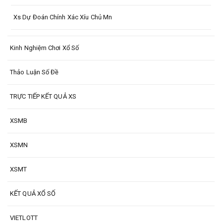
Xs Dự Đoán Chính Xác Xíu Chủ Mn
Kinh Nghiệm Chơi Xổ Số
Thảo Luận Số Đề
TRỰC TIẾP KẾT QUẢ XS
XSMB
XSMN
XSMT
KẾT QUẢ XỔ SỐ
VIETLOTT