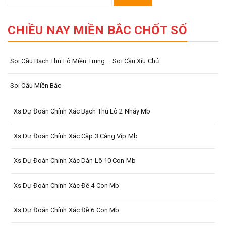
CHIỀU NAY MIỀN BẮC CHỐT SỐ
Soi Cầu Bạch Thủ Lô Miền Trung – Soi Cầu Xíu Chủ
Soi Cầu Miền Bắc
Xs Dự Đoán Chính Xác Bạch Thủ Lô 2 Nháy Mb
Xs Dự Đoán Chính Xác Cặp 3 Càng Víp Mb
Xs Dự Đoán Chính Xác Dàn Lô 10 Con Mb
Xs Dự Đoán Chính Xác Đề 4 Con Mb
Xs Dự Đoán Chính Xác Đề 6 Con Mb