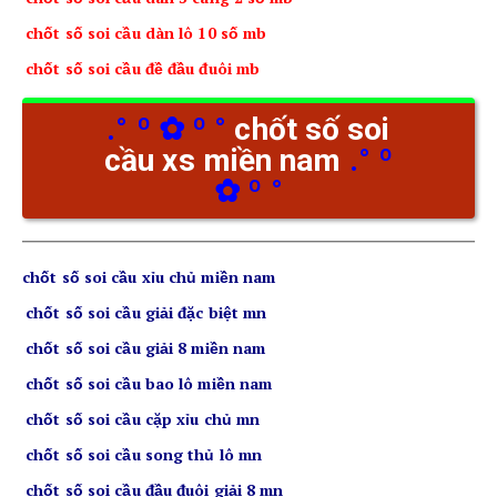
chốt số soi cầu dàn lô 10 số mb
chốt số soi cầu đề đầu đuôi mb
.° º ✿ º °
chốt số soi
cầu xs miền nam
.° º
✿ º °
chốt số soi cầu xỉu chủ miền nam
chốt số soi cầu giải đặc biệt mn
chốt số soi cầu giải 8 miền nam
chốt số soi cầu bao lô miền nam
chốt số soi cầu cặp xỉu chủ mn
chốt số soi cầu song thủ lô mn
chốt số soi cầu đầu đuôi giải 8 mn