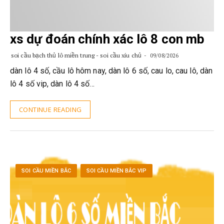
xs dự đoán chính xác lô 8 con mb
soi cầu bạch thủ lô miền trung - soi cầu xíu chủ
09/08/2026
dàn lô 4 số, cầu lô hôm nay, dàn lô 6 số, cau lo, cau lô, dàn
lô 4 số vip, dàn lô 4 số…
CONTINUE READING
SOI CẦU MIỀN BẮC
SOI CẦU MIỀN BẮC VIP