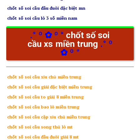
chốt số soi cầu đầu đuôi đặc biệt mn
chốt số soi cầu lô 3 số miền nam
.° º ✿ º °
chốt số soi
cầu xs miền trung
.° º
✿ º °
chốt số soi cầu xỉu chủ miền trung
chốt số soi cầu giải đặc biệt miền trung
chốt số soi cầu to giải 8 miền trung
chốt số soi cầu bao lô miền trung
chốt số soi cầu cặp xỉu chủ miền trung
chốt số soi cầu song thủ lô mt
chốt số soi cầu đầu đuôi giải 8 mt