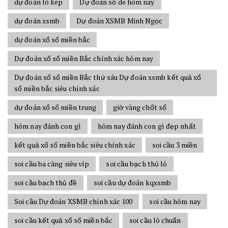
dự đoán lô kép
Dự đoán số de hôm nay
dự đoán xsmb
Dự đoán XSMB Minh Ngọc
dự đoán xổ số miền bắc
Dự đoán xổ số miền Bắc chính xác hôm nay
Dự đoán xổ số miền Bắc thứ sáu Dự đoán xsmb kết quả xổ
số miền bắc siêu chính xác
dự đoán xổ số miền trung
giờ vàng chốt số
hôm nay đánh con gì
hôm nay đánh con gì đẹp nhất
kết quả xổ số miền bắc siêu chính xác
soi cầu 3 miền
soi cầu ba càng siêu víp
soi cầu bạch thủ lô
soi cầu bạch thủ đề
soi cầu dự đoán kqxsmb
Soi cầu Dự đoán XSMB chính xác 100
soi cầu hôm nay
soi cầu kết quả xổ số miền bắc
soi cầu lô chuẩn