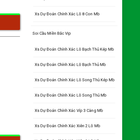
Xs Dự Đoán Chính Xác Lô 8 Con Mb
Soi Cầu Miền Bắc Vip
Xs Dự Đoán Chính Xác Lô Bạch Thủ Kép Mb
Xs Dự Đoán Chính Xác Lô Bạch Thủ Mb
Xs Dự Đoán Chính Xác Lô Song Thủ Kép Mb
Xs Dự Đoán Chính Xác Lô Song Thủ Mb
Xs Dự Đoán Chính Xác Víp 3 Càng Mb
Xs Dự Đoán Chính Xác Xiên 2 Lô Mb