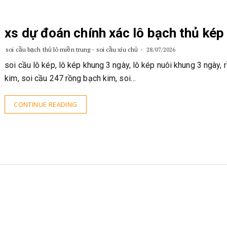
xs dự đoán chính xác lô bạch thủ ké
soi cầu bạch thủ lô miền trung - soi cầu xíu chủ
28/07/2026
soi cầu lô kép, lô kép khung 3 ngày, lô kép nuôi khung 3 ngày,
kim, soi cầu 247 rồng bạch kim, soi…
CONTINUE READING