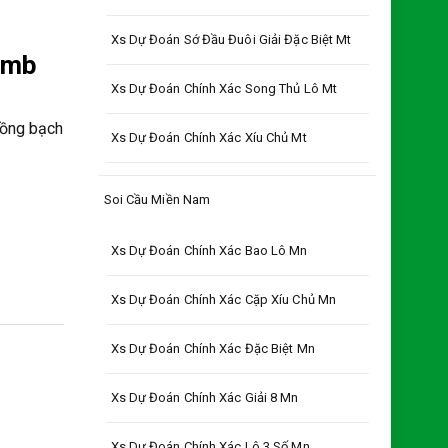
Xs Dự Đoán Sớ Đầu Đuôi Giải Đặc Biệt Mt
p mb
Xs Dự Đoán Chính Xác Song Thủ Lô Mt
 rồng bạch
Xs Dự Đoán Chính Xác Xíu Chủ Mt
Soi Cầu Miền Nam
Xs Dự Đoán Chính Xác Bao Lô Mn
Xs Dự Đoán Chính Xác Cặp Xíu Chủ Mn
Xs Dự Đoán Chính Xác Đặc Biệt Mn
Xs Dự Đoán Chính Xác Giải 8 Mn
Xs Dự Đoán Chính Xác Lô 3 Số Mn