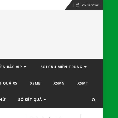
29/07/2026
Skip
to
content
IỀN BẮC VIP
SOI CẦU MIỀN TRUNG
T QUẢ XS
XSMB
XSMN
XSMT
THỬ
SỐ KẾT QUẢ