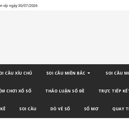
ên víp ngày 30/07/2026
OI CẦU XÍU CHỦ
SOI CẦU MIỀN BẮC
SOI CẦU M
ỆM CHƠI XỔ SỐ
THẢO LUẬN SỐ ĐỀ
TRỰC TIẾP KẾ
KÊ
SOI CẦU
DÒ VÉ SỐ
SỔ MƠ
QUAY 