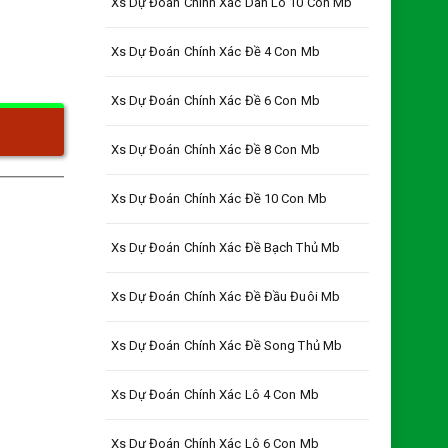
Xs Dự Đoán Chính Xác Dàn Lô 10 Con Mb
Xs Dự Đoán Chính Xác Đề 4 Con Mb
Xs Dự Đoán Chính Xác Đề 6 Con Mb
Xs Dự Đoán Chính Xác Đề 8 Con Mb
Xs Dự Đoán Chính Xác Đề 10 Con Mb
Xs Dự Đoán Chính Xác Đề Bạch Thủ Mb
Xs Dự Đoán Chính Xác Đề Đầu Đuôi Mb
Xs Dự Đoán Chính Xác Đề Song Thủ Mb
Xs Dự Đoán Chính Xác Lô 4 Con Mb
Xs Dự Đoán Chính Xác Lô 6 Con Mb