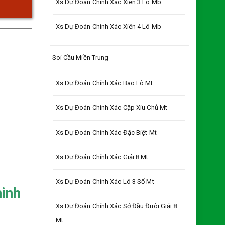
Xs Dự Đoán Chính Xác Xiên 3 Lô Mb
Xs Dự Đoán Chính Xác Xiên 4 Lô Mb
Soi Cầu Miền Trung
Xs Dự Đoán Chính Xác Bao Lô Mt
Xs Dự Đoán Chính Xác Cặp Xíu Chủ Mt
Xs Dự Đoán Chính Xác Đặc Biệt Mt
Xs Dự Đoán Chính Xác Giải 8 Mt
Xs Dự Đoán Chính Xác Lô 3 Số Mt
hinh
Xs Dự Đoán Chính Xác Sớ Đầu Đuôi Giải 8
Mt