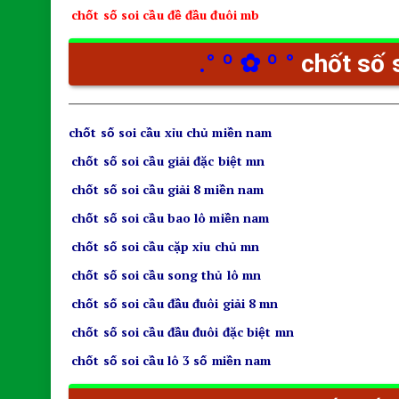
chốt số soi cầu đề đầu đuôi mb
.° º ✿ º °
chốt số 
chốt số soi cầu xỉu chủ miền nam
chốt số soi cầu giải đặc biệt mn
chốt số soi cầu giải 8 miền nam
chốt số soi cầu bao lô miền nam
chốt số soi cầu cặp xỉu chủ mn
chốt số soi cầu song thủ lô mn
chốt số soi cầu đầu đuôi giải 8 mn
chốt số soi cầu đầu đuôi đặc biệt mn
chốt số soi cầu lô 3 số miền nam