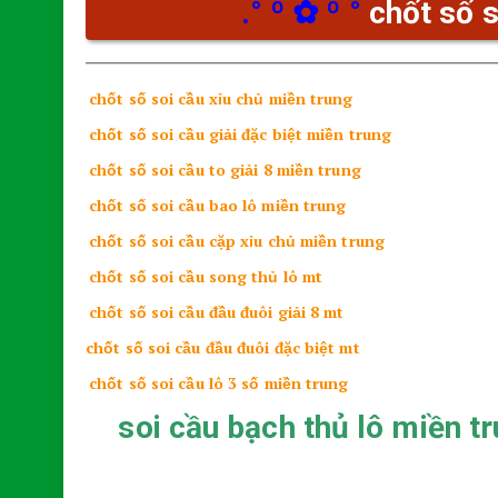
.° º ✿ º °
chốt số s
chốt số soi cầu xỉu chủ miền trung
chốt số soi cầu giải đặc biệt miền trung
chốt số soi cầu to giải 8 miền trung
chốt số soi cầu bao lô miền trung
chốt số soi cầu cặp xỉu chủ miền trung
chốt số soi cầu song thủ lô mt
chốt số soi cầu đầu đuôi giải 8 mt
chốt số soi cầu đầu đuôi đặc biệt mt
chốt số soi cầu lô 3 số miền trung
soi cầu bạch thủ lô miền tr