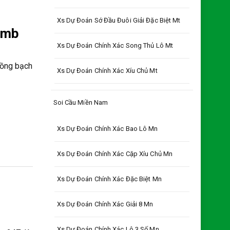
Xs Dự Đoán Sớ Đầu Đuôi Giải Đặc Biệt Mt
p mb
Xs Dự Đoán Chính Xác Song Thủ Lô Mt
 rồng bạch
Xs Dự Đoán Chính Xác Xíu Chủ Mt
Soi Cầu Miền Nam
Xs Dự Đoán Chính Xác Bao Lô Mn
Xs Dự Đoán Chính Xác Cặp Xíu Chủ Mn
Xs Dự Đoán Chính Xác Đặc Biệt Mn
Xs Dự Đoán Chính Xác Giải 8 Mn
Xs Dự Đoán Chính Xác Lô 3 Số Mn