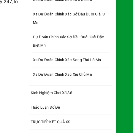
y 247, lô
Xs Dự Đoán Chính Xác Sớ Đầu Đuôi Giải 8
Mn
Dự Đoán Chính Xác Sớ Đầu Đuôi Giải Đặc
Biệt Mn
Xs Dự Đoán Chính Xác Song Thủ Lô Mn
Xs Dự Đoán Chính Xác Xíu Chủ Mn
Kinh Nghiệm Chơi Xổ Số
Thảo Luận Số Đề
TRỰC TIẾP KẾT QUẢ XS