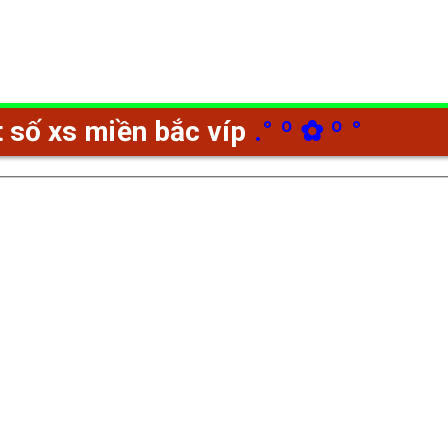
 số xs miền bắc víp
.° º ✿ º °