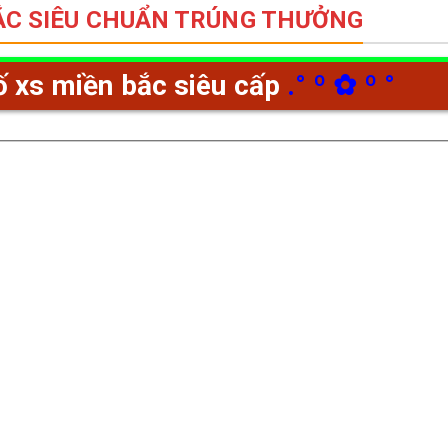
ẮC SIÊU CHUẨN TRÚNG THƯỞNG
ố xs miền bắc siêu cấp
.° º ✿ º °