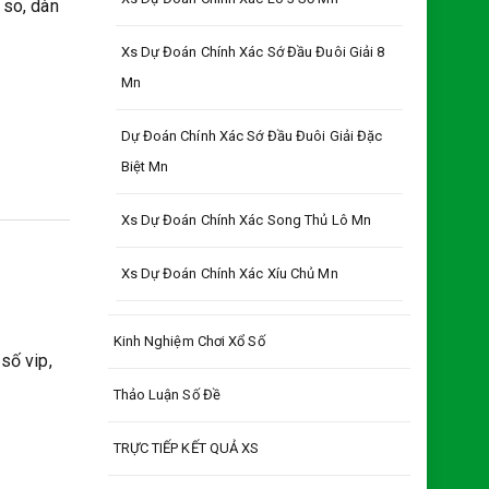
4 so, dàn
Xs Dự Đoán Chính Xác Sớ Đầu Đuôi Giải 8
Mn
Dự Đoán Chính Xác Sớ Đầu Đuôi Giải Đặc
Biệt Mn
Xs Dự Đoán Chính Xác Song Thủ Lô Mn
Xs Dự Đoán Chính Xác Xíu Chủ Mn
Kinh Nghiệm Chơi Xổ Số
 số vip,
Thảo Luận Số Đề
TRỰC TIẾP KẾT QUẢ XS