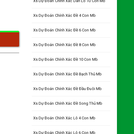
Xs Dự Đoán Chính Xác Dàn Lô 10 Con Mb
Xs Dự Đoán Chính Xác Đề 4 Con Mb
Xs Dự Đoán Chính Xác Đề 6 Con Mb
Xs Dự Đoán Chính Xác Đề 8 Con Mb
Xs Dự Đoán Chính Xác Đề 10 Con Mb
Xs Dự Đoán Chính Xác Đề Bạch Thủ Mb
Xs Dự Đoán Chính Xác Đề Đầu Đuôi Mb
Xs Dự Đoán Chính Xác Đề Song Thủ Mb
Xs Dự Đoán Chính Xác Lô 4 Con Mb
Xs Dự Đoán Chính Xác Lô 6 Con Mb