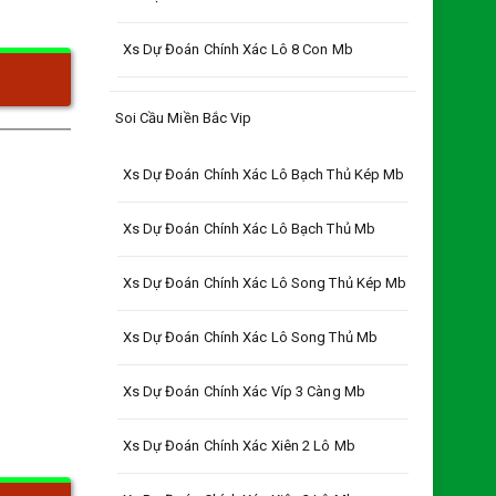
Xs Dự Đoán Chính Xác Lô 8 Con Mb
Soi Cầu Miền Bắc Vip
Xs Dự Đoán Chính Xác Lô Bạch Thủ Kép Mb
Xs Dự Đoán Chính Xác Lô Bạch Thủ Mb
Xs Dự Đoán Chính Xác Lô Song Thủ Kép Mb
Xs Dự Đoán Chính Xác Lô Song Thủ Mb
Xs Dự Đoán Chính Xác Víp 3 Càng Mb
Xs Dự Đoán Chính Xác Xiên 2 Lô Mb