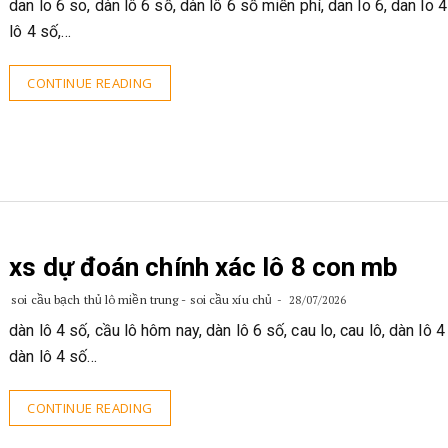
dan lo 6 so, dàn lô 6 số, dàn lô 6 số miền phí, dan lo 6, dan lo 
lô 4 số,…
CONTINUE READING
xs dự đoán chính xác lô 8 con mb
soi cầu bạch thủ lô miền trung - soi cầu xíu chủ
28/07/2026
dàn lô 4 số, cầu lô hôm nay, dàn lô 6 số, cau lo, cau lô, dàn lô 4
dàn lô 4 số…
CONTINUE READING