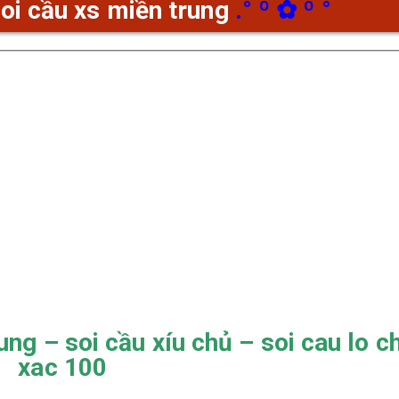
oi cầu xs miền trung
.° º ✿ º °
ung – soi cầu xíu chủ – soi cau lo c
xac 100