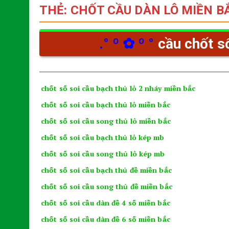
THẺ:
CHỐT CẦU DÀN LÔ MIỀN B
.° º ✿ º °
cầu chốt s
chốt số soi cầu bạch thủ lô 2 nháy miền bắc
chốt số soi cầu bạch thủ lô miền bắc
chốt số soi cầu song thủ lô miền bắc
chốt số soi cầu bạch thủ lô kép mb
chốt số soi cầu song thủ lô kép mb
chốt số soi cầu bạch thủ đề miền bắc
chốt số soi cầu song thủ đề miền bắc
chốt số soi cầu dàn đề 4 số miền bắc
chốt số soi cầu dàn đề 6 số miền bắc