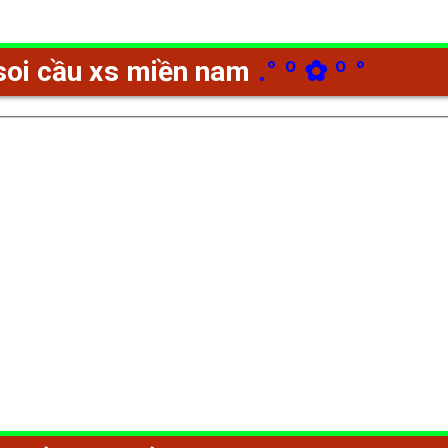
soi cầu xs miền nam
.° º ✿ º °