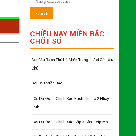
Search
CHIỀU NAY MIỀN BẮC
CHỐT SỐ
Soi Cầu Bạch Thủ Lô Miền Trung – Soi Cầu Xíu
Chủ
Soi Cầu Miền Bắc
Xs Dự Đoán Chính Xác Bạch Thủ Lô 2 Nháy
Mb
Xs Dự Đoán Chính Xác Cặp 3 Càng Víp Mb