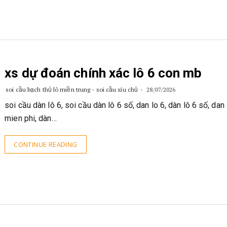
xs dự đoán chính xác lô 6 con mb
soi cầu bạch thủ lô miền trung - soi cầu xíu chủ
28/07/2026
soi cầu dàn lô 6, soi cầu dàn lô 6 số, dan lo 6, dàn lô 6 số, dan
mien phi, dàn…
CONTINUE READING