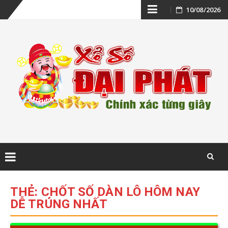
Skip
10/08/2026
to
content
Skip
to
THẺ:
CHỐT SỐ DÀN LÔ HÔM NAY
content
DỄ TRÚNG NHẤT