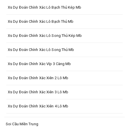
Xs Dự Đoán Chính Xác Lô Bạch Thủ Kép Mb
Xs Dự Đoán Chính Xác Lô Bạch Thủ Mb
Xs Dự Đoán Chính Xác Lô Song Thủ Kép Mb
Xs Dự Đoán Chính Xác Lô Song Thủ Mb
Xs Dự Đoán Chính Xác Víp 3 Càng Mb
Xs Dự Đoán Chính Xác Xiên 2 Lô Mb
Xs Dự Đoán Chính Xác Xiên 3 Lô Mb
Xs Dự Đoán Chính Xác Xiên 4 Lô Mb
Soi Cầu Miền Trung