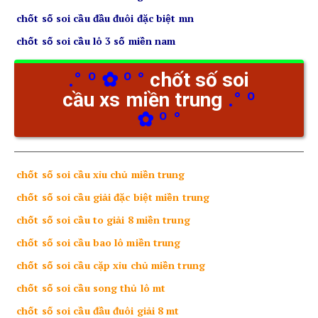
chốt số soi cầu đầu đuôi đặc biệt mn
chốt số soi cầu lô 3 số miền nam
.° º ✿ º °
chốt số soi
cầu xs miền trung
.° º
✿ º °
chốt số soi cầu xỉu chủ miền trung
chốt số soi cầu giải đặc biệt miền trung
chốt số soi cầu to giải 8 miền trung
chốt số soi cầu bao lô miền trung
chốt số soi cầu cặp xỉu chủ miền trung
chốt số soi cầu song thủ lô mt
chốt số soi cầu đầu đuôi giải 8 mt