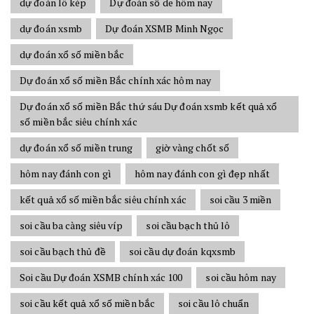
dự đoán lô kép
Dự đoán số de hôm nay
dự đoán xsmb
Dự đoán XSMB Minh Ngọc
dự đoán xổ số miền bắc
Dự đoán xổ số miền Bắc chính xác hôm nay
Dự đoán xổ số miền Bắc thứ sáu Dự đoán xsmb kết quả xổ
số miền bắc siêu chính xác
dự đoán xổ số miền trung
giờ vàng chốt số
hôm nay đánh con gì
hôm nay đánh con gì đẹp nhất
kết quả xổ số miền bắc siêu chính xác
soi cầu 3 miền
soi cầu ba càng siêu víp
soi cầu bạch thủ lô
soi cầu bạch thủ đề
soi cầu dự đoán kqxsmb
Soi cầu Dự đoán XSMB chính xác 100
soi cầu hôm nay
soi cầu kết quả xổ số miền bắc
soi cầu lô chuẩn