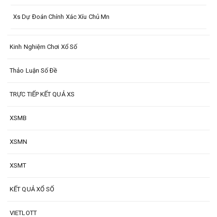
Xs Dự Đoán Chính Xác Xíu Chủ Mn
Kinh Nghiệm Chơi Xổ Số
Thảo Luận Số Đề
TRỰC TIẾP KẾT QUẢ XS
XSMB
XSMN
XSMT
KẾT QUẢ XỔ SỐ
VIETLOTT