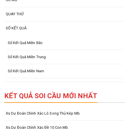
QUAY THỬ
SỐ KẾT QUẢ
Số Kết Quả Miền Bắc
Số Kết Quả Miền Trung
Số Kết Quả Miền Nam
KẾT QUẢ SOI CẦU MỚI NHẤT
Xs Dự Đoán Chính Xác Lô Song Thủ Kép Mb
Xs Dự Đoán Chính Xác Đề 10 Con Mb