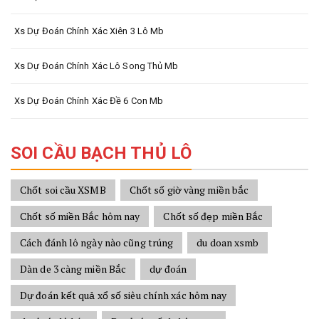
Xs Dự Đoán Chính Xác Xiên 3 Lô Mb
Xs Dự Đoán Chính Xác Lô Song Thủ Mb
Xs Dự Đoán Chính Xác Đề 6 Con Mb
SOI CẦU BẠCH THỦ LÔ
Chốt soi cầu XSMB
Chốt số giờ vàng miền bắc
Chốt số miền Bắc hôm nay
Chốt số đẹp miền Bắc
Cách đánh lô ngày nào cũng trúng
du doan xsmb
Dàn de 3 càng miền Bắc
dự đoán
Dự đoán kết quả xổ số siêu chính xác hôm nay