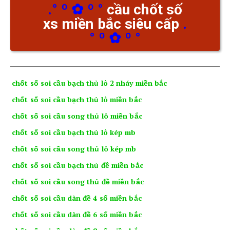
.° º ✿ º °
cầu chốt số
xs miền bắc siêu cấp
.
° º ✿ º °
chốt số soi cầu bạch thủ lô 2 nháy miền bắc
chốt số soi cầu bạch thủ lô miền bắc
chốt số soi cầu song thủ lô miền bắc
chốt số soi cầu bạch thủ lô kép mb
chốt số soi cầu song thủ lô kép mb
chốt số soi cầu bạch thủ đề miền bắc
chốt số soi cầu song thủ đề miền bắc
chốt số soi cầu dàn đề 4 số miền bắc
chốt số soi cầu dàn đề 6 số miền bắc