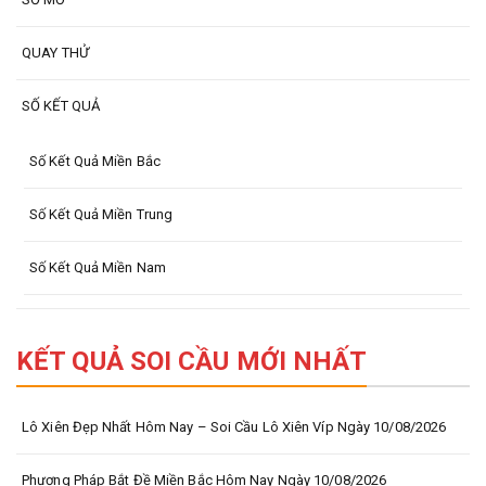
QUAY THỬ
SỐ KẾT QUẢ
Số Kết Quả Miền Bắc
Số Kết Quả Miền Trung
Số Kết Quả Miền Nam
KẾT QUẢ SOI CẦU MỚI NHẤT
Lô Xiên Đẹp Nhất Hôm Nay – Soi Cầu Lô Xiên Víp Ngày 10/08/2026
Phương Pháp Bắt Đề Miền Bắc Hôm Nay Ngày 10/08/2026