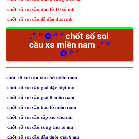
chốt số soi cầu dàn lô 10 số mb
chốt số soi cầu đề đầu đuôi mb
.° º ✿ º °
chốt số soi
cầu xs miền nam
.° º
✿ º °
chốt số soi cầu xỉu chủ miền nam
chốt số soi cầu giải đặc biệt mn
chốt số soi cầu giải 8 miền nam
chốt số soi cầu bao lô miền nam
chốt số soi cầu cặp xỉu chủ mn
chốt số soi cầu song thủ lô mn
chốt số soi cầu đầu đuôi giải 8 mn