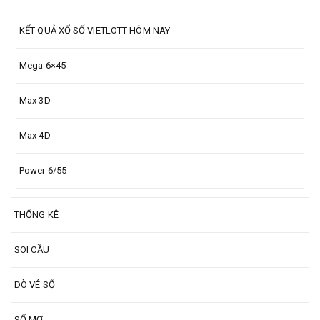
KẾT QUẢ XỔ SỐ VIETLOTT HÔM NAY
Mega 6×45
Max 3D
Max 4D
Power 6/55
THỐNG KÊ
SOI CẦU
DÒ VÉ SỐ
SỔ MƠ