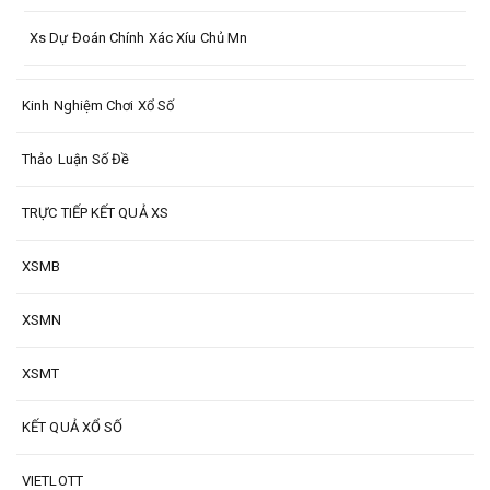
Xs Dự Đoán Chính Xác Xíu Chủ Mn
Kinh Nghiệm Chơi Xổ Số
Thảo Luận Số Đề
TRỰC TIẾP KẾT QUẢ XS
XSMB
XSMN
XSMT
KẾT QUẢ XỔ SỐ
VIETLOTT