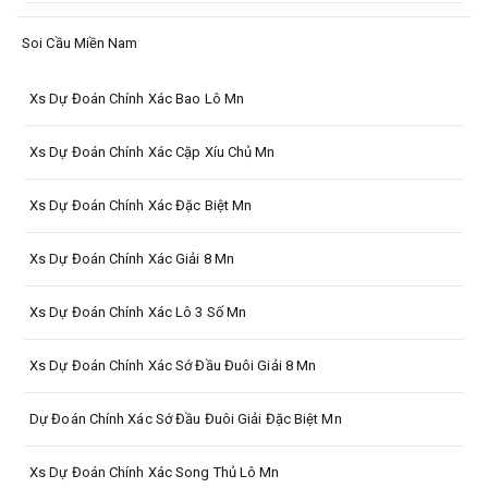
Soi Cầu Miền Nam
Xs Dự Đoán Chính Xác Bao Lô Mn
Xs Dự Đoán Chính Xác Cặp Xíu Chủ Mn
Xs Dự Đoán Chính Xác Đặc Biệt Mn
Xs Dự Đoán Chính Xác Giải 8 Mn
Xs Dự Đoán Chính Xác Lô 3 Số Mn
Xs Dự Đoán Chính Xác Sớ Đầu Đuôi Giải 8 Mn
Dự Đoán Chính Xác Sớ Đầu Đuôi Giải Đặc Biệt Mn
Xs Dự Đoán Chính Xác Song Thủ Lô Mn