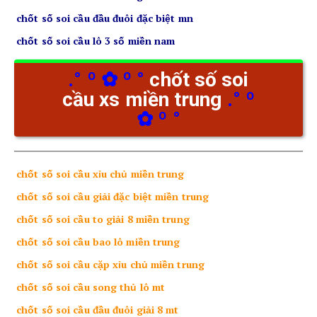
chốt số soi cầu đầu đuôi đặc biệt mn
chốt số soi cầu lô 3 số miền nam
.° º ✿ º °
chốt số soi
cầu xs miền trung
.° º
✿ º °
chốt số soi cầu xỉu chủ miền trung
chốt số soi cầu giải đặc biệt miền trung
chốt số soi cầu to giải 8 miền trung
chốt số soi cầu bao lô miền trung
chốt số soi cầu cặp xỉu chủ miền trung
chốt số soi cầu song thủ lô mt
chốt số soi cầu đầu đuôi giải 8 mt