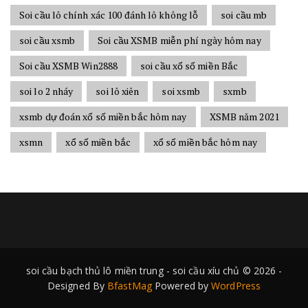
Soi cầu lô chính xác 100 đánh lô không lỗ
soi cầu mb
soi cầu xsmb
Soi cầu XSMB miễn phí ngày hôm nay
Soi cầu XSMB Win2888
soi cầu xổ số miền Bắc
soi lo 2 nháy
soi lô xiên
soi xsmb
sxmb
xsmb dự đoán xổ số miền bắc hôm nay
XSMB năm 2021
xsmn
xổ số miền bắc
xổ số miền bắc hôm nay
soi cầu bạch thủ lô miền trung - soi cầu xíu chủ © 2026 -
Designed By
BfastMag
Powered by
WordPress