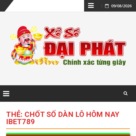
Skip
09/08/2026
to
content
Skip
to
THẺ:
CHỐT SỐ DÀN LÔ HÔM NAY
content
IBET789