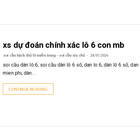
xs dự đoán chính xác lô 6 con mb
soi cầu bạch thủ lô miền trung - soi cầu xíu chủ
28/07/2026
soi cầu dàn lô 6, soi cầu dàn lô 6 số, dan lo 6, dàn lô 6 số, dan
mien phi, dàn…
CONTINUE READING