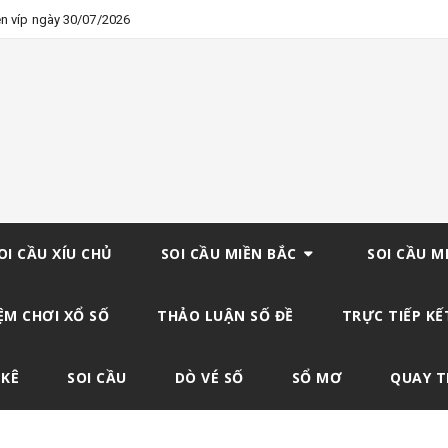
ên víp ngày 30/07/2026
OI CẦU XÍU CHỦ
SOI CẦU MIỀN BẮC
SOI CẦU M
ỆM CHƠI XỔ SỐ
THẢO LUẬN SỐ ĐỀ
TRỰC TIẾP KẾ
KÊ
SOI CẦU
DÒ VÉ SỐ
SỔ MƠ
QUAY 