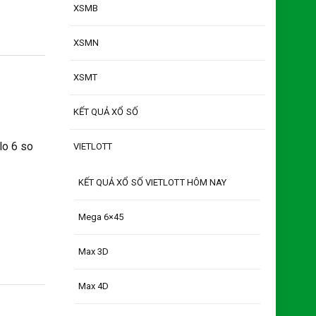
XSMB
XSMN
XSMT
KẾT QUẢ XỔ SỐ
 lo 6 so
VIETLOTT
KẾT QUẢ XỔ SỐ VIETLOTT HÔM NAY
Mega 6×45
Max 3D
Max 4D