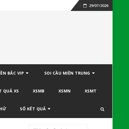
29/07/2026
Skip
to
content
IỀN BẮC VIP
SOI CẦU MIỀN TRUNG
T QUẢ XS
XSMB
XSMN
XSMT
THỬ
SỐ KẾT QUẢ