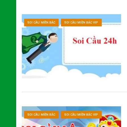
– soi cau lo chinh
SOI CẦU MIỀN BẮC
SOI CẦU MIỀN BẮC VIP
SOI CẦU MIỀN BẮC
SOI CẦU MIỀN BẮC VIP