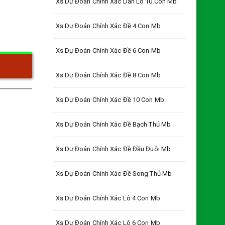
Xs Dự Đoán Chính Xác Dàn Lô 10 Con Mb
Xs Dự Đoán Chính Xác Đề 4 Con Mb
Xs Dự Đoán Chính Xác Đề 6 Con Mb
Xs Dự Đoán Chính Xác Đề 8 Con Mb
Xs Dự Đoán Chính Xác Đề 10 Con Mb
Xs Dự Đoán Chính Xác Đề Bạch Thủ Mb
Xs Dự Đoán Chính Xác Đề Đầu Đuôi Mb
Xs Dự Đoán Chính Xác Đề Song Thủ Mb
Xs Dự Đoán Chính Xác Lô 4 Con Mb
Xs Dự Đoán Chính Xác Lô 6 Con Mb