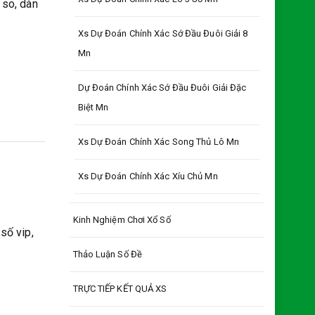
4 so, dàn
Xs Dự Đoán Chính Xác Sớ Đầu Đuôi Giải 8
Mn
Dự Đoán Chính Xác Sớ Đầu Đuôi Giải Đặc
Biệt Mn
Xs Dự Đoán Chính Xác Song Thủ Lô Mn
Xs Dự Đoán Chính Xác Xíu Chủ Mn
Kinh Nghiệm Chơi Xổ Số
 số vip,
Thảo Luận Số Đề
TRỰC TIẾP KẾT QUẢ XS