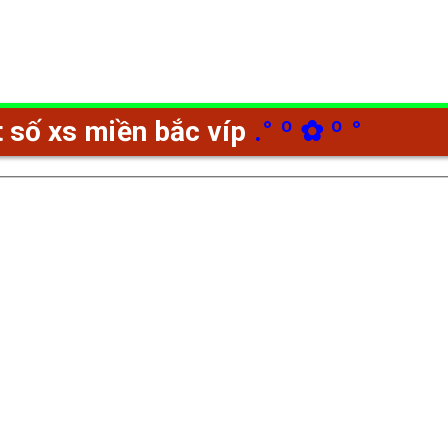
 số xs miền bắc víp
.° º ✿ º °