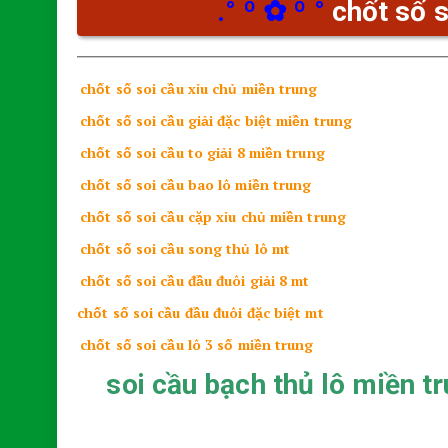
.° º ✿ º °
chốt số s
chốt số soi cầu xỉu chủ miền trung
chốt số soi cầu giải đặc biệt miền trung
chốt số soi cầu to giải 8 miền trung
chốt số soi cầu bao lô miền trung
chốt số soi cầu cặp xỉu chủ miền trung
chốt số soi cầu song thủ lô mt
chốt số soi cầu đầu đuôi giải 8 mt
chốt số soi cầu đầu đuôi đặc biệt mt
chốt số soi cầu lô 3 số miền trung
soi cầu bạch thủ lô miền tr