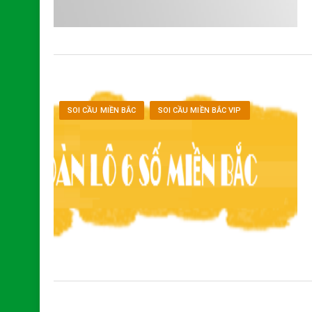
SOI CẦU MIỀN BẮC
SOI CẦU MIỀN BẮC VIP