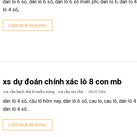
dan lo 6 so, dàn lô 6 số, dàn lô 6 số miền phí, dan lo 6, dan lo 
lô 4 số,…
CONTINUE READING
xs dự đoán chính xác lô 8 con mb
soi cầu bạch thủ lô miền trung - soi cầu xíu chủ
28/07/2026
dàn lô 4 số, cầu lô hôm nay, dàn lô 6 số, cau lo, cau lô, dàn lô 4
dàn lô 4 số…
CONTINUE READING