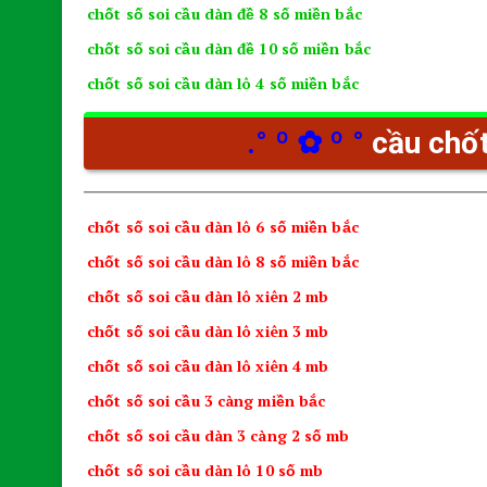
chốt số soi cầu dàn đề 8 số miền bắc
chốt số soi cầu dàn đề 10 số miền bắc
chốt số soi cầu dàn lô 4 số miền bắc
.° º ✿ º °
cầu chốt
chốt số soi cầu dàn lô 6 số miền bắc
chốt số soi cầu dàn lô 8 số miền bắc
chốt số soi cầu dàn lô xiên 2 mb
chốt số soi cầu dàn lô xiên 3 mb
chốt số soi cầu dàn lô xiên 4 mb
chốt số soi cầu 3 càng miền bắc
chốt số soi cầu dàn 3 càng 2 số mb
chốt số soi cầu dàn lô 10 số mb