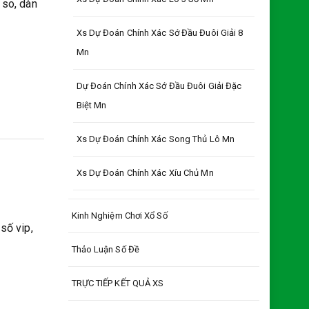
4 so, dàn
Xs Dự Đoán Chính Xác Sớ Đầu Đuôi Giải 8
Mn
Dự Đoán Chính Xác Sớ Đầu Đuôi Giải Đặc
Biệt Mn
Xs Dự Đoán Chính Xác Song Thủ Lô Mn
Xs Dự Đoán Chính Xác Xíu Chủ Mn
Kinh Nghiệm Chơi Xổ Số
 số vip,
Thảo Luận Số Đề
TRỰC TIẾP KẾT QUẢ XS