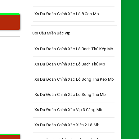
Xs Dự Đoán Chính Xác Lô 8 Con Mb
Soi Cầu Miền Bắc Vip
Xs Dự Đoán Chính Xác Lô Bạch Thủ Kép Mb
Xs Dự Đoán Chính Xác Lô Bạch Thủ Mb
Xs Dự Đoán Chính Xác Lô Song Thủ Kép Mb
Xs Dự Đoán Chính Xác Lô Song Thủ Mb
Xs Dự Đoán Chính Xác Víp 3 Càng Mb
Xs Dự Đoán Chính Xác Xiên 2 Lô Mb