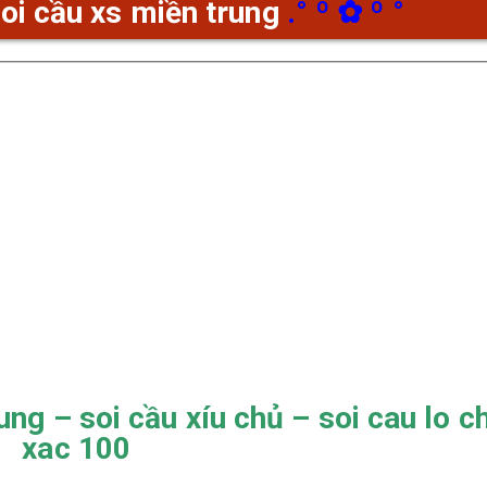
oi cầu xs miền trung
.° º ✿ º °
ung – soi cầu xíu chủ – soi cau lo c
xac 100