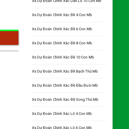
Xs Dự Đoán Chính Xác Dàn Lô 10 Con Mb
Xs Dự Đoán Chính Xác Đề 4 Con Mb
Xs Dự Đoán Chính Xác Đề 6 Con Mb
Xs Dự Đoán Chính Xác Đề 8 Con Mb
Xs Dự Đoán Chính Xác Đề 10 Con Mb
Xs Dự Đoán Chính Xác Đề Bạch Thủ Mb
Xs Dự Đoán Chính Xác Đề Đầu Đuôi Mb
Xs Dự Đoán Chính Xác Đề Song Thủ Mb
Xs Dự Đoán Chính Xác Lô 4 Con Mb
Xs Dự Đoán Chính Xác Lô 6 Con Mb