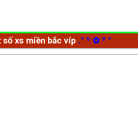
 số xs miền bắc víp
.° º ✿ º °