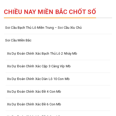
CHIỀU NAY MIỀN BẮC CHỐT SỐ
Soi Cầu Bạch Thủ Lô Miền Trung – Soi Cầu Xíu Chủ
Soi Cầu Miền Bắc
Xs Dự Đoán Chính Xác Bạch Thủ Lô 2 Nháy Mb
Xs Dự Đoán Chính Xác Cặp 3 Càng Víp Mb
Xs Dự Đoán Chính Xác Dàn Lô 10 Con Mb
Xs Dự Đoán Chính Xác Đề 4 Con Mb
Xs Dự Đoán Chính Xác Đề 6 Con Mb