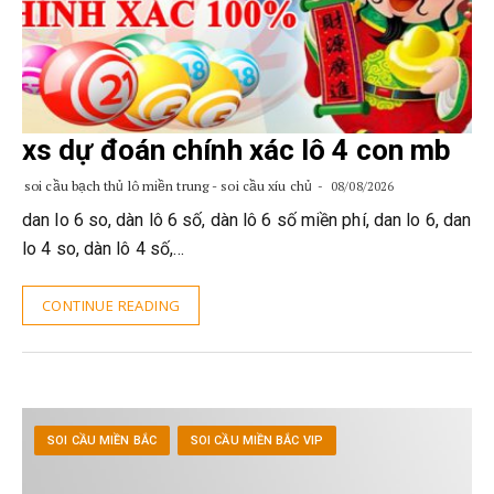
xs dự đoán chính xác lô 4 con mb
soi cầu bạch thủ lô miền trung - soi cầu xíu chủ
08/08/2026
dan lo 6 so, dàn lô 6 số, dàn lô 6 số miền phí, dan lo 6, dan
lo 4 so, dàn lô 4 số,…
CONTINUE READING
SOI CẦU MIỀN BẮC
SOI CẦU MIỀN BẮC VIP