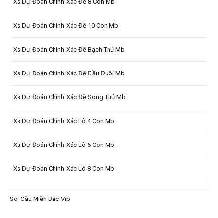
Xs Dự Đoán Chính Xác Đề 8 Con Mb
Xs Dự Đoán Chính Xác Đề 10 Con Mb
Xs Dự Đoán Chính Xác Đề Bạch Thủ Mb
Xs Dự Đoán Chính Xác Đề Đầu Đuôi Mb
Xs Dự Đoán Chính Xác Đề Song Thủ Mb
Xs Dự Đoán Chính Xác Lô 4 Con Mb
Xs Dự Đoán Chính Xác Lô 6 Con Mb
Xs Dự Đoán Chính Xác Lô 8 Con Mb
Soi Cầu Miền Bắc Vip