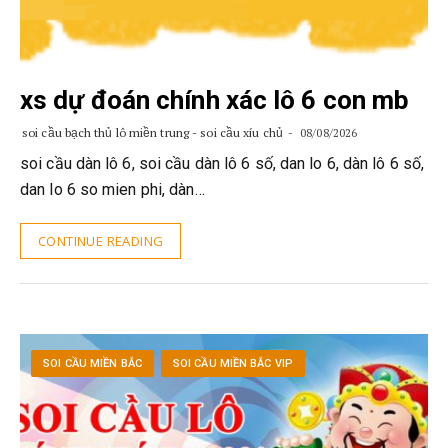
xs dự đoán chính xác lô 6 con mb
soi cầu bạch thủ lô miền trung - soi cầu xíu chủ
08/08/2026
soi cầu dàn lô 6, soi cầu dàn lô 6 số, dan lo 6, dàn lô 6 số,
dan lo 6 so mien phi, dàn…
CONTINUE READING
SOI CẦU MIỀN BẮC
SOI CẦU MIỀN BẮC VIP