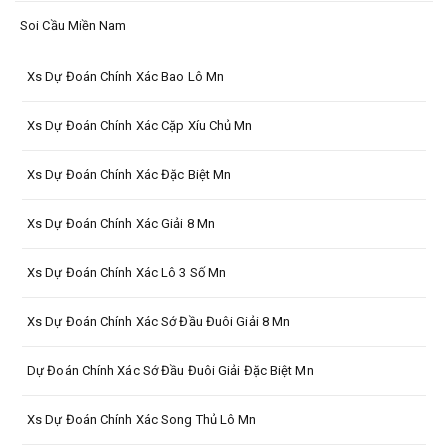
Soi Cầu Miền Nam
Xs Dự Đoán Chính Xác Bao Lô Mn
Xs Dự Đoán Chính Xác Cặp Xíu Chủ Mn
Xs Dự Đoán Chính Xác Đặc Biệt Mn
Xs Dự Đoán Chính Xác Giải 8 Mn
Xs Dự Đoán Chính Xác Lô 3 Số Mn
Xs Dự Đoán Chính Xác Sớ Đầu Đuôi Giải 8 Mn
Dự Đoán Chính Xác Sớ Đầu Đuôi Giải Đặc Biệt Mn
Xs Dự Đoán Chính Xác Song Thủ Lô Mn