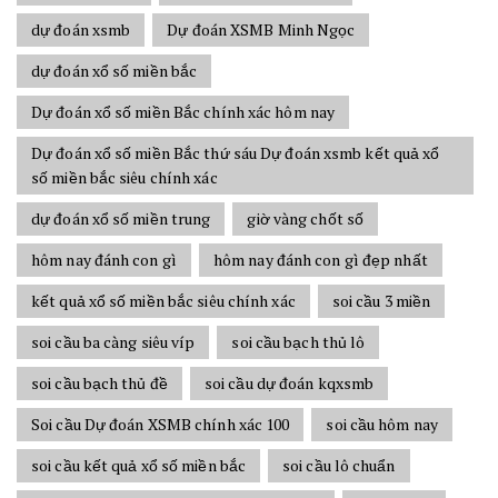
dự đoán xsmb
Dự đoán XSMB Minh Ngọc
dự đoán xổ số miền bắc
Dự đoán xổ số miền Bắc chính xác hôm nay
Dự đoán xổ số miền Bắc thứ sáu Dự đoán xsmb kết quả xổ
số miền bắc siêu chính xác
dự đoán xổ số miền trung
giờ vàng chốt số
hôm nay đánh con gì
hôm nay đánh con gì đẹp nhất
kết quả xổ số miền bắc siêu chính xác
soi cầu 3 miền
soi cầu ba càng siêu víp
soi cầu bạch thủ lô
soi cầu bạch thủ đề
soi cầu dự đoán kqxsmb
Soi cầu Dự đoán XSMB chính xác 100
soi cầu hôm nay
soi cầu kết quả xổ số miền bắc
soi cầu lô chuẩn