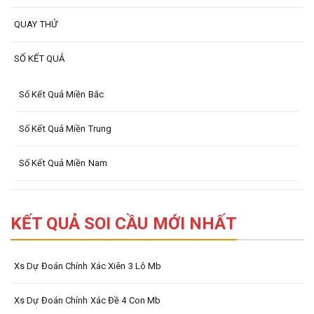
QUAY THỬ
SỐ KẾT QUẢ
Số Kết Quả Miền Bắc
Số Kết Quả Miền Trung
Số Kết Quả Miền Nam
KẾT QUẢ SOI CẦU MỚI NHẤT
Xs Dự Đoán Chính Xác Xiên 3 Lô Mb
Xs Dự Đoán Chính Xác Đề 4 Con Mb