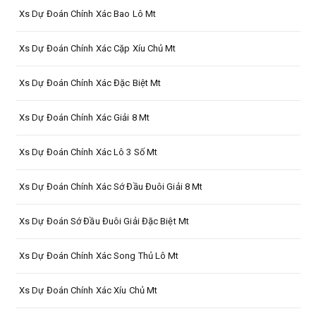
Xs Dự Đoán Chính Xác Bao Lô Mt
Xs Dự Đoán Chính Xác Cặp Xíu Chủ Mt
Xs Dự Đoán Chính Xác Đặc Biệt Mt
Xs Dự Đoán Chính Xác Giải 8 Mt
Xs Dự Đoán Chính Xác Lô 3 Số Mt
Xs Dự Đoán Chính Xác Sớ Đầu Đuôi Giải 8 Mt
Xs Dự Đoán Sớ Đầu Đuôi Giải Đặc Biệt Mt
Xs Dự Đoán Chính Xác Song Thủ Lô Mt
Xs Dự Đoán Chính Xác Xíu Chủ Mt