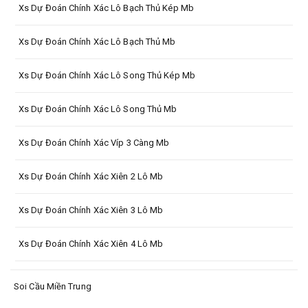
Xs Dự Đoán Chính Xác Lô Bạch Thủ Kép Mb
Xs Dự Đoán Chính Xác Lô Bạch Thủ Mb
Xs Dự Đoán Chính Xác Lô Song Thủ Kép Mb
Xs Dự Đoán Chính Xác Lô Song Thủ Mb
Xs Dự Đoán Chính Xác Víp 3 Càng Mb
Xs Dự Đoán Chính Xác Xiên 2 Lô Mb
Xs Dự Đoán Chính Xác Xiên 3 Lô Mb
Xs Dự Đoán Chính Xác Xiên 4 Lô Mb
Soi Cầu Miền Trung