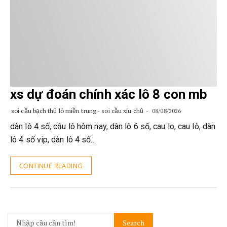
xs dự đoán chính xác lô 8 con mb
soi cầu bạch thủ lô miền trung - soi cầu xíu chủ
08/08/2026
dàn lô 4 số, cầu lô hôm nay, dàn lô 6 số, cau lo, cau lô, dàn
lô 4 số vip, dàn lô 4 số…
CONTINUE READING
Search