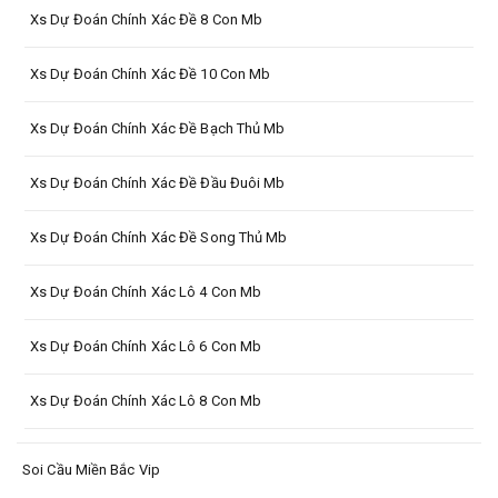
Xs Dự Đoán Chính Xác Đề 8 Con Mb
Xs Dự Đoán Chính Xác Đề 10 Con Mb
Xs Dự Đoán Chính Xác Đề Bạch Thủ Mb
Xs Dự Đoán Chính Xác Đề Đầu Đuôi Mb
Xs Dự Đoán Chính Xác Đề Song Thủ Mb
Xs Dự Đoán Chính Xác Lô 4 Con Mb
Xs Dự Đoán Chính Xác Lô 6 Con Mb
Xs Dự Đoán Chính Xác Lô 8 Con Mb
Soi Cầu Miền Bắc Vip