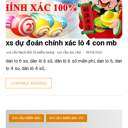
xs dự đoán chính xác lô 4 con mb
soi cầu bạch thủ lô miền trung - soi cầu xíu chủ
08/08/2026
dan lo 6 so, dàn lô 6 số, dàn lô 6 số miền phí, dan lo 6, dan
lo 4 so, dàn lô 4 số,…
CONTINUE READING
SOI CẦU MIỀN BẮC
SOI CẦU MIỀN BẮC VIP