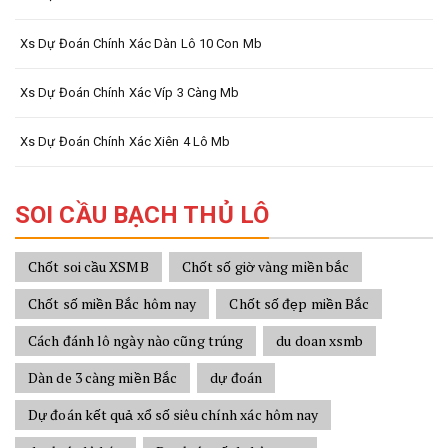
Xs Dự Đoán Chính Xác Dàn Lô 10 Con Mb
Xs Dự Đoán Chính Xác Víp 3 Càng Mb
Xs Dự Đoán Chính Xác Xiên 4 Lô Mb
SOI CẦU BẠCH THỦ LÔ
Chốt soi cầu XSMB
Chốt số giờ vàng miền bắc
Chốt số miền Bắc hôm nay
Chốt số đẹp miền Bắc
Cách đánh lô ngày nào cũng trúng
du doan xsmb
Dàn de 3 càng miền Bắc
dự đoán
Dự đoán kết quả xổ số siêu chính xác hôm nay