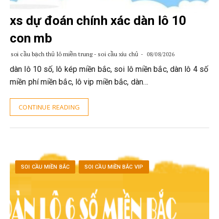
xs dự đoán chính xác dàn lô 10
con mb
soi cầu bạch thủ lô miền trung - soi cầu xíu chủ
08/08/2026
dàn lô 10 số, lô kép miền bắc, soi lô miền bắc, dàn lô 4 số
miền phí miền bắc, lô vip miền bắc, dàn…
CONTINUE READING
SOI CẦU MIỀN BẮC
SOI CẦU MIỀN BẮC VIP