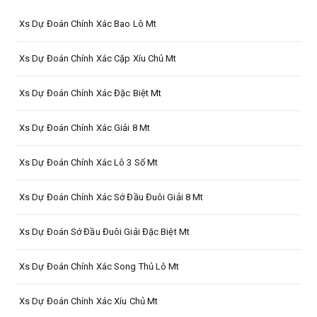
Xs Dự Đoán Chính Xác Bao Lô Mt
Xs Dự Đoán Chính Xác Cặp Xíu Chủ Mt
Xs Dự Đoán Chính Xác Đặc Biệt Mt
Xs Dự Đoán Chính Xác Giải 8 Mt
Xs Dự Đoán Chính Xác Lô 3 Số Mt
Xs Dự Đoán Chính Xác Sớ Đầu Đuôi Giải 8 Mt
Xs Dự Đoán Sớ Đầu Đuôi Giải Đặc Biệt Mt
Xs Dự Đoán Chính Xác Song Thủ Lô Mt
Xs Dự Đoán Chính Xác Xíu Chủ Mt