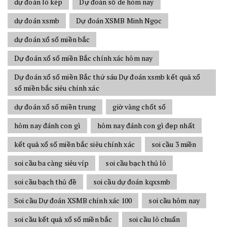
dự đoán lô kép
Dự đoán số de hôm nay
dự đoán xsmb
Dự đoán XSMB Minh Ngọc
dự đoán xổ số miền bắc
Dự đoán xổ số miền Bắc chính xác hôm nay
Dự đoán xổ số miền Bắc thứ sáu Dự đoán xsmb kết quả xổ
số miền bắc siêu chính xác
dự đoán xổ số miền trung
giờ vàng chốt số
hôm nay đánh con gì
hôm nay đánh con gì đẹp nhất
kết quả xổ số miền bắc siêu chính xác
soi cầu 3 miền
soi cầu ba càng siêu víp
soi cầu bạch thủ lô
soi cầu bạch thủ đề
soi cầu dự đoán kqxsmb
Soi cầu Dự đoán XSMB chính xác 100
soi cầu hôm nay
soi cầu kết quả xổ số miền bắc
soi cầu lô chuẩn