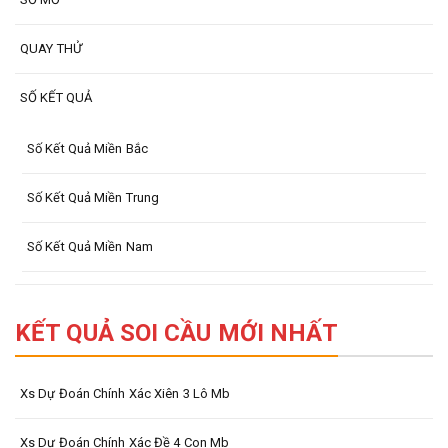
QUAY THỬ
SỐ KẾT QUẢ
Số Kết Quả Miền Bắc
Số Kết Quả Miền Trung
Số Kết Quả Miền Nam
KẾT QUẢ SOI CẦU MỚI NHẤT
Xs Dự Đoán Chính Xác Xiên 3 Lô Mb
Xs Dự Đoán Chính Xác Đề 4 Con Mb