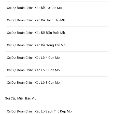
Xs Dự Đoán Chính Xác Đề 10 Con Mb
Xs Dự Đoán Chính Xác Đề Bạch Thủ Mb
Xs Dự Đoán Chính Xác Đề Đầu Đuôi Mb
Xs Dự Đoán Chính Xác Đề Song Thủ Mb
Xs Dự Đoán Chính Xác Lô 4 Con Mb
Xs Dự Đoán Chính Xác Lô 6 Con Mb
Xs Dự Đoán Chính Xác Lô 8 Con Mb
Soi Cầu Miền Bắc Vip
Xs Dự Đoán Chính Xác Lô Bạch Thủ Kép Mb