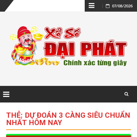
Skip
07/08/2026
to
content
Skip
to
THẺ:
DỰ ĐOÁN 3 CÀNG SIÊU CHUẨN
content
NHẤT HÔM NAY