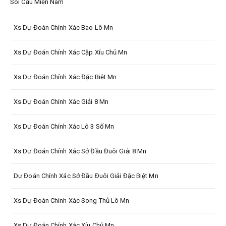
Soi Cầu Miền Nam
Xs Dự Đoán Chính Xác Bao Lô Mn
Xs Dự Đoán Chính Xác Cặp Xíu Chủ Mn
Xs Dự Đoán Chính Xác Đặc Biệt Mn
Xs Dự Đoán Chính Xác Giải 8 Mn
Xs Dự Đoán Chính Xác Lô 3 Số Mn
Xs Dự Đoán Chính Xác Sớ Đầu Đuôi Giải 8 Mn
Dự Đoán Chính Xác Sớ Đầu Đuôi Giải Đặc Biệt Mn
Xs Dự Đoán Chính Xác Song Thủ Lô Mn
Xs Dự Đoán Chính Xác Xíu Chủ Mn