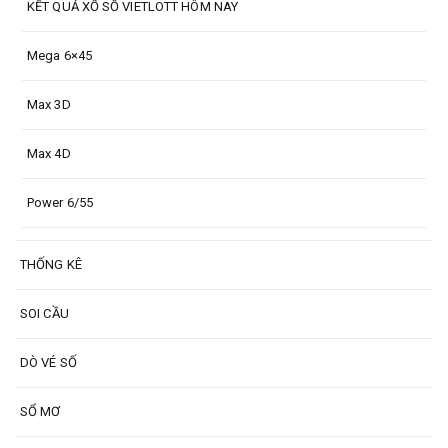
KẾT QUẢ XỔ SỐ VIETLOTT HÔM NAY
Mega 6×45
Max 3D
Max 4D
Power 6/55
THỐNG KÊ
SOI CẦU
DÒ VÉ SỐ
SỔ MƠ