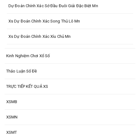
Dự Đoán Chính Xác Sớ Đầu Đuôi Giải Đặc Biệt Mn
Xs Dự Đoán Chính Xác Song Thủ Lô Mn
Xs Dự Đoán Chính Xác Xíu Chủ Mn
Kinh Nghiệm Chơi Xổ Số
Thảo Luận Số Đề
TRỰC TIẾP KẾT QUẢ XS
XSMB
XSMN
XSMT