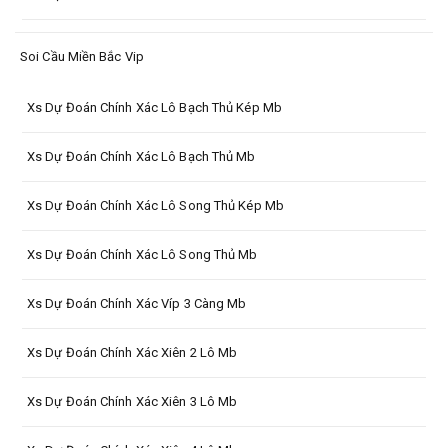
Soi Cầu Miền Bắc Vip
Xs Dự Đoán Chính Xác Lô Bạch Thủ Kép Mb
Xs Dự Đoán Chính Xác Lô Bạch Thủ Mb
Xs Dự Đoán Chính Xác Lô Song Thủ Kép Mb
Xs Dự Đoán Chính Xác Lô Song Thủ Mb
Xs Dự Đoán Chính Xác Víp 3 Càng Mb
Xs Dự Đoán Chính Xác Xiên 2 Lô Mb
Xs Dự Đoán Chính Xác Xiên 3 Lô Mb