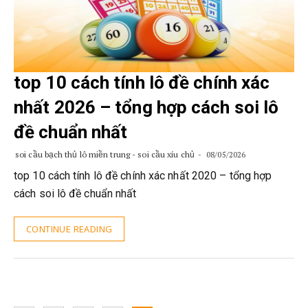
top 10 cách tính lô đề chính xác
nhất 2026 – tổng hợp cách soi lô
đề chuẩn nhất
soi cầu bạch thủ lô miền trung - soi cầu xíu chủ
08/05/2026
top 10 cách tính lô đề chính xác nhất 2020 – tổng hợp
cách soi lô đề chuẩn nhất
CONTINUE READING