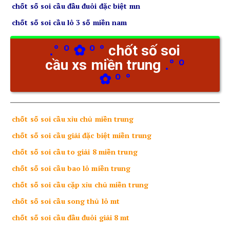
chốt số soi cầu đầu đuôi đặc biệt mn
chốt số soi cầu lô 3 số miền nam
.° º ✿ º °
chốt số soi
cầu xs miền trung
.° º
✿ º °
chốt số soi cầu xỉu chủ miền trung
chốt số soi cầu giải đặc biệt miền trung
chốt số soi cầu to giải 8 miền trung
chốt số soi cầu bao lô miền trung
chốt số soi cầu cặp xỉu chủ miền trung
chốt số soi cầu song thủ lô mt
chốt số soi cầu đầu đuôi giải 8 mt