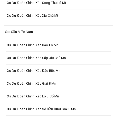
Xs Dự Đoán Chính Xác Song Thủ Lô Mt
Xs Dự Đoán Chính Xác Xíu Chủ Mt
Soi Cầu Miền Nam
Xs Dự Đoán Chính Xác Bao Lô Mn
Xs Dự Đoán Chính Xác Cặp Xíu Chủ Mn
Xs Dự Đoán Chính Xác Đặc Biệt Mn
Xs Dự Đoán Chính Xác Giải 8 Mn
Xs Dự Đoán Chính Xác Lô 3 Số Mn
Xs Dự Đoán Chính Xác Sớ Đầu Đuôi Giải 8 Mn