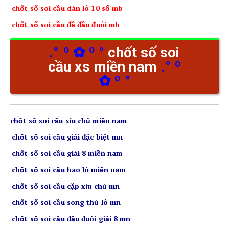
chốt số soi cầu dàn lô 10 số mb
chốt số soi cầu đề đầu đuôi mb
.° º ✿ º °
chốt số soi
cầu xs miền nam
.° º
✿ º °
chốt số soi cầu xỉu chủ miền nam
chốt số soi cầu giải đặc biệt mn
chốt số soi cầu giải 8 miền nam
chốt số soi cầu bao lô miền nam
chốt số soi cầu cặp xỉu chủ mn
chốt số soi cầu song thủ lô mn
chốt số soi cầu đầu đuôi giải 8 mn