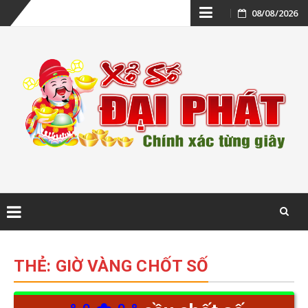
Skip
08/08/2026
to
content
Skip
to
THẺ:
GIỜ VÀNG CHỐT SỐ
content