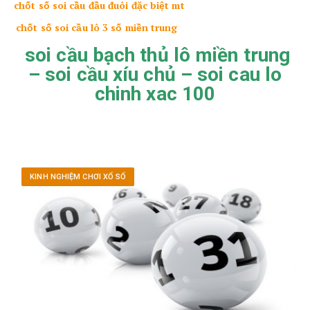
chốt số soi cầu đầu đuôi đặc biệt mt
chốt số soi cầu lô 3 số miền trung
soi cầu bạch thủ lô miền trung
– soi cầu xíu chủ – soi cau lo
chinh xac 100
– soi cau lo chinh
KINH NGHIỆM CHƠI XỔ SỐ