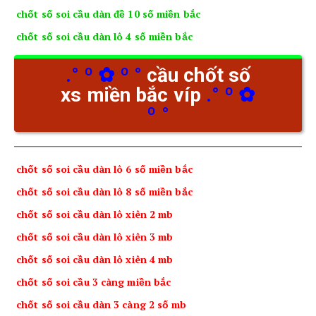
chốt số soi cầu dàn đề 10 số miền bắc
chốt số soi cầu dàn lô 4 số miền bắc
.° º ✿ º °
cầu chốt số
xs miền bắc víp
.° º ✿
º °
chốt số soi cầu dàn lô 6 số miền bắc
chốt số soi cầu dàn lô 8 số miền bắc
chốt số soi cầu dàn lô xiên 2 mb
chốt số soi cầu dàn lô xiên 3 mb
chốt số soi cầu dàn lô xiên 4 mb
chốt số soi cầu 3 càng miền bắc
chốt số soi cầu dàn 3 càng 2 số mb