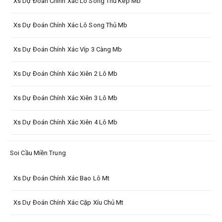
Xs Dự Đoán Chính Xác Lô Song Thủ Kép Mb
Xs Dự Đoán Chính Xác Lô Song Thủ Mb
Xs Dự Đoán Chính Xác Víp 3 Càng Mb
Xs Dự Đoán Chính Xác Xiên 2 Lô Mb
Xs Dự Đoán Chính Xác Xiên 3 Lô Mb
Xs Dự Đoán Chính Xác Xiên 4 Lô Mb
Soi Cầu Miền Trung
Xs Dự Đoán Chính Xác Bao Lô Mt
Xs Dự Đoán Chính Xác Cặp Xíu Chủ Mt