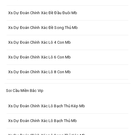
Xs Dự Đoán Chính Xác Đề Đầu Đuôi Mb
Xs Dự Đoán Chính Xác Đề Song Thủ Mb
Xs Dự Đoán Chính Xác Lô 4 Con Mb
Xs Dự Đoán Chính Xác Lô 6 Con Mb
Xs Dự Đoán Chính Xác Lô 8 Con Mb
Soi Cầu Miền Bắc Vip
Xs Dự Đoán Chính Xác Lô Bạch Thủ Kép Mb
Xs Dự Đoán Chính Xác Lô Bạch Thủ Mb