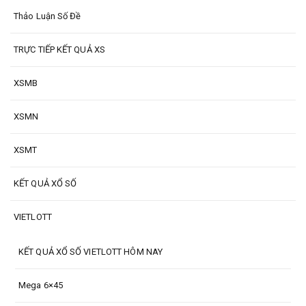
Thảo Luận Số Đề
TRỰC TIẾP KẾT QUẢ XS
XSMB
XSMN
XSMT
KẾT QUẢ XỔ SỐ
VIETLOTT
KẾT QUẢ XỔ SỐ VIETLOTT HÔM NAY
Mega 6×45