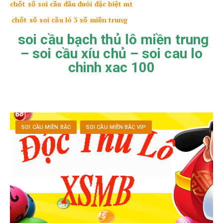
chốt số soi cầu đầu đuôi đặc biệt mt
chốt số soi cầu lô 3 số miền trung
soi cầu bạch thủ lô miền trung
– soi cầu xíu chủ – soi cau lo
chinh xac 100
– soi cau lo chinh
SOI CẦU MIỀN BẮC
SOI CẦU MIỀN BẮC VIP