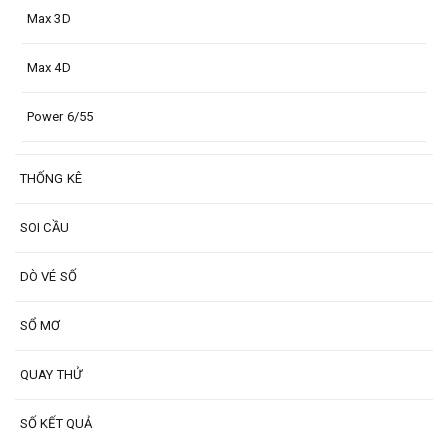
Max 3D
Max 4D
Power 6/55
THỐNG KÊ
SOI CẦU
DÒ VÉ SỐ
SỔ MƠ
QUAY THỬ
SỐ KẾT QUẢ