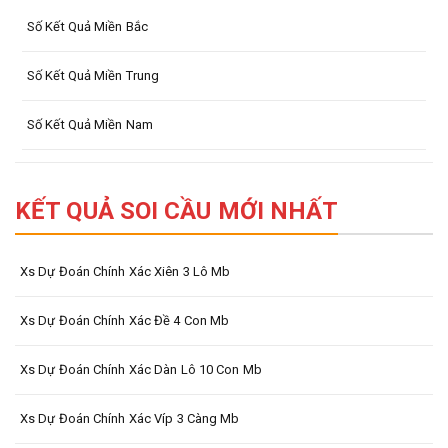
Số Kết Quả Miền Bắc
Số Kết Quả Miền Trung
Số Kết Quả Miền Nam
KẾT QUẢ SOI CẦU MỚI NHẤT
Xs Dự Đoán Chính Xác Xiên 3 Lô Mb
Xs Dự Đoán Chính Xác Đề 4 Con Mb
Xs Dự Đoán Chính Xác Dàn Lô 10 Con Mb
Xs Dự Đoán Chính Xác Víp 3 Càng Mb