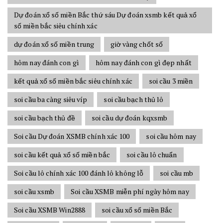
Dự đoán xổ số miền Bắc thứ sáu Dự đoán xsmb kết quả xổ
số miền bắc siêu chính xác
dự đoán xổ số miền trung
giờ vàng chốt số
hôm nay đánh con gì
hôm nay đánh con gì đẹp nhất
kết quả xổ số miền bắc siêu chính xác
soi cầu 3 miền
soi cầu ba càng siêu víp
soi cầu bạch thủ lô
soi cầu bạch thủ đề
soi cầu dự đoán kqxsmb
Soi cầu Dự đoán XSMB chính xác 100
soi cầu hôm nay
soi cầu kết quả xổ số miền bắc
soi cầu lô chuẩn
Soi cầu lô chính xác 100 đánh lô không lỗ
soi cầu mb
soi cầu xsmb
Soi cầu XSMB miễn phí ngày hôm nay
Soi cầu XSMB Win2888
soi cầu xổ số miền Bắc