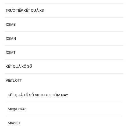
TRỰC TIẾP KẾT QUẢ XS
XSMB
XSMN
XSMT
KẾT QUẢ XỔ SỐ
VIETLOTT
KẾT QUẢ XỔ SỐ VIETLOTT HÔM NAY
Mega 6×45
Max 3D