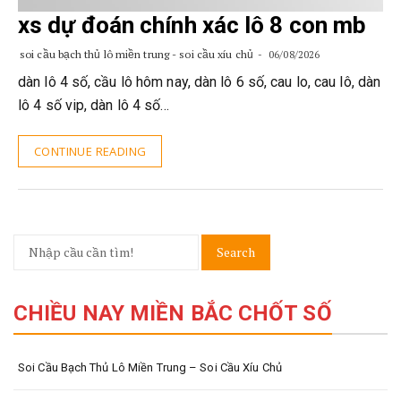
xs dự đoán chính xác lô 8 con mb
soi cầu bạch thủ lô miền trung - soi cầu xíu chủ
06/08/2026
dàn lô 4 số, cầu lô hôm nay, dàn lô 6 số, cau lo, cau lô, dàn
lô 4 số vip, dàn lô 4 số…
CONTINUE READING
Search
CHIỀU NAY MIỀN BẮC CHỐT SỐ
Soi Cầu Bạch Thủ Lô Miền Trung – Soi Cầu Xíu Chủ