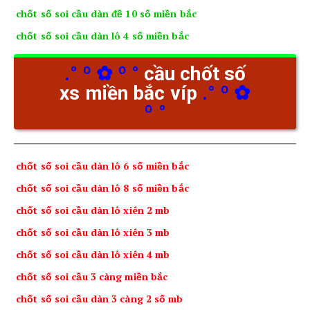
chốt số soi cầu dàn đề 10 số miền bắc
chốt số soi cầu dàn lô 4 số miền bắc
.° º ✿ º °
cầu chốt số
xs miền bắc víp
.° º ✿
º °
chốt số soi cầu dàn lô 6 số miền bắc
chốt số soi cầu dàn lô 8 số miền bắc
chốt số soi cầu dàn lô xiên 2 mb
chốt số soi cầu dàn lô xiên 3 mb
chốt số soi cầu dàn lô xiên 4 mb
chốt số soi cầu 3 càng miền bắc
chốt số soi cầu dàn 3 càng 2 số mb