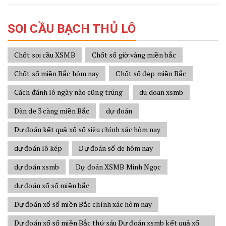
SOI CẦU BẠCH THỦ LÔ
Chốt soi cầu XSMB
Chốt số giờ vàng miền bắc
Chốt số miền Bắc hôm nay
Chốt số đẹp miền Bắc
Cách đánh lô ngày nào cũng trúng
du doan xsmb
Dàn de 3 càng miền Bắc
dự đoán
Dự đoán kết quả xổ số siêu chính xác hôm nay
dự đoán lô kép
Dự đoán số de hôm nay
dự đoán xsmb
Dự đoán XSMB Minh Ngọc
dự đoán xổ số miền bắc
Dự đoán xổ số miền Bắc chính xác hôm nay
Dự đoán xổ số miền Bắc thứ sáu Dự đoán xsmb kết quả xổ