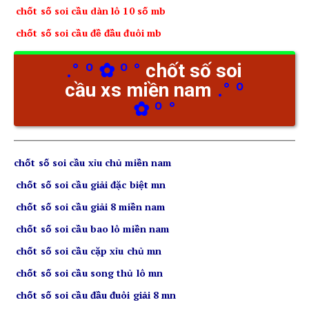
chốt số soi cầu dàn lô 10 số mb
chốt số soi cầu đề đầu đuôi mb
.° º ✿ º °
chốt số soi
cầu xs miền nam
.° º
✿ º °
chốt số soi cầu xỉu chủ miền nam
chốt số soi cầu giải đặc biệt mn
chốt số soi cầu giải 8 miền nam
chốt số soi cầu bao lô miền nam
chốt số soi cầu cặp xỉu chủ mn
chốt số soi cầu song thủ lô mn
chốt số soi cầu đầu đuôi giải 8 mn