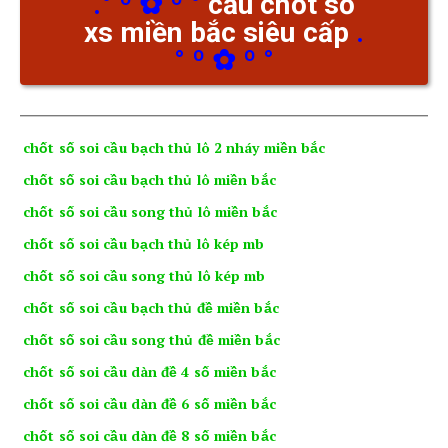
.° º ✿ º °
cầu chốt số
xs miền bắc siêu cấp
.
° º ✿ º °
chốt số soi cầu bạch thủ lô 2 nháy miền bắc
chốt số soi cầu bạch thủ lô miền bắc
chốt số soi cầu song thủ lô miền bắc
chốt số soi cầu bạch thủ lô kép mb
chốt số soi cầu song thủ lô kép mb
chốt số soi cầu bạch thủ đề miền bắc
chốt số soi cầu song thủ đề miền bắc
chốt số soi cầu dàn đề 4 số miền bắc
chốt số soi cầu dàn đề 6 số miền bắc
chốt số soi cầu dàn đề 8 số miền bắc