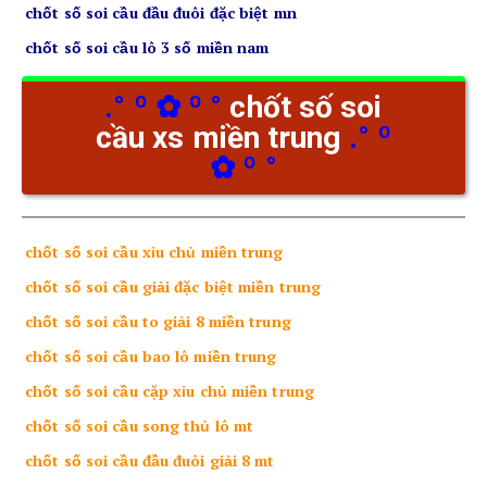
chốt số soi cầu đầu đuôi đặc biệt mn
chốt số soi cầu lô 3 số miền nam
.° º ✿ º °
chốt số soi
cầu xs miền trung
.° º
✿ º °
chốt số soi cầu xỉu chủ miền trung
chốt số soi cầu giải đặc biệt miền trung
chốt số soi cầu to giải 8 miền trung
chốt số soi cầu bao lô miền trung
chốt số soi cầu cặp xỉu chủ miền trung
chốt số soi cầu song thủ lô mt
chốt số soi cầu đầu đuôi giải 8 mt