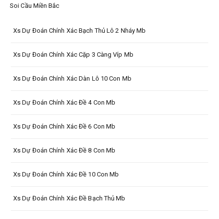
Soi Cầu Miền Bắc
Xs Dự Đoán Chính Xác Bạch Thủ Lô 2 Nháy Mb
Xs Dự Đoán Chính Xác Cặp 3 Càng Víp Mb
Xs Dự Đoán Chính Xác Dàn Lô 10 Con Mb
Xs Dự Đoán Chính Xác Đề 4 Con Mb
Xs Dự Đoán Chính Xác Đề 6 Con Mb
Xs Dự Đoán Chính Xác Đề 8 Con Mb
Xs Dự Đoán Chính Xác Đề 10 Con Mb
Xs Dự Đoán Chính Xác Đề Bạch Thủ Mb