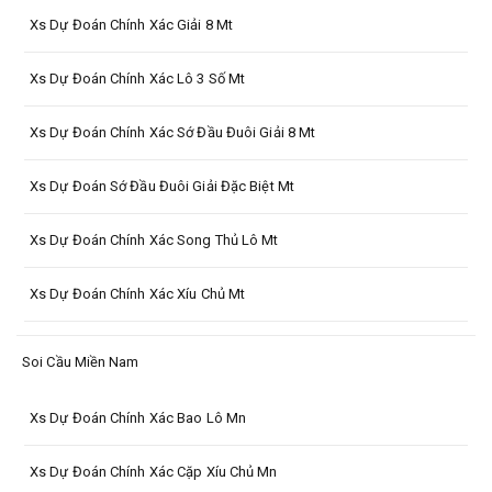
Xs Dự Đoán Chính Xác Giải 8 Mt
Xs Dự Đoán Chính Xác Lô 3 Số Mt
Xs Dự Đoán Chính Xác Sớ Đầu Đuôi Giải 8 Mt
Xs Dự Đoán Sớ Đầu Đuôi Giải Đặc Biệt Mt
Xs Dự Đoán Chính Xác Song Thủ Lô Mt
Xs Dự Đoán Chính Xác Xíu Chủ Mt
Soi Cầu Miền Nam
Xs Dự Đoán Chính Xác Bao Lô Mn
Xs Dự Đoán Chính Xác Cặp Xíu Chủ Mn