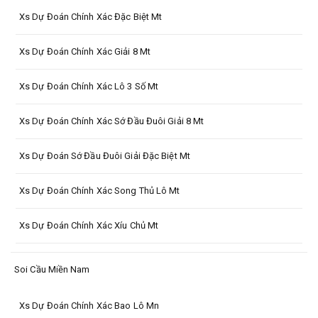
Xs Dự Đoán Chính Xác Đặc Biệt Mt
Xs Dự Đoán Chính Xác Giải 8 Mt
Xs Dự Đoán Chính Xác Lô 3 Số Mt
Xs Dự Đoán Chính Xác Sớ Đầu Đuôi Giải 8 Mt
Xs Dự Đoán Sớ Đầu Đuôi Giải Đặc Biệt Mt
Xs Dự Đoán Chính Xác Song Thủ Lô Mt
Xs Dự Đoán Chính Xác Xíu Chủ Mt
Soi Cầu Miền Nam
Xs Dự Đoán Chính Xác Bao Lô Mn