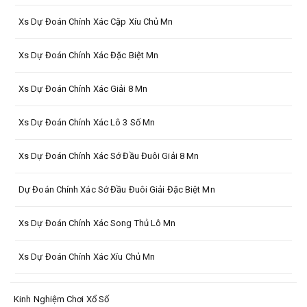
Xs Dự Đoán Chính Xác Cặp Xíu Chủ Mn
Xs Dự Đoán Chính Xác Đặc Biệt Mn
Xs Dự Đoán Chính Xác Giải 8 Mn
Xs Dự Đoán Chính Xác Lô 3 Số Mn
Xs Dự Đoán Chính Xác Sớ Đầu Đuôi Giải 8 Mn
Dự Đoán Chính Xác Sớ Đầu Đuôi Giải Đặc Biệt Mn
Xs Dự Đoán Chính Xác Song Thủ Lô Mn
Xs Dự Đoán Chính Xác Xíu Chủ Mn
Kinh Nghiệm Chơi Xổ Số