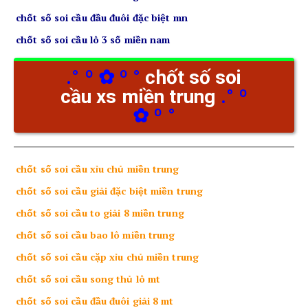
chốt số soi cầu đầu đuôi đặc biệt mn
chốt số soi cầu lô 3 số miền nam
.° º ✿ º °
chốt số soi
cầu xs miền trung
.° º
✿ º °
chốt số soi cầu xỉu chủ miền trung
chốt số soi cầu giải đặc biệt miền trung
chốt số soi cầu to giải 8 miền trung
chốt số soi cầu bao lô miền trung
chốt số soi cầu cặp xỉu chủ miền trung
chốt số soi cầu song thủ lô mt
chốt số soi cầu đầu đuôi giải 8 mt