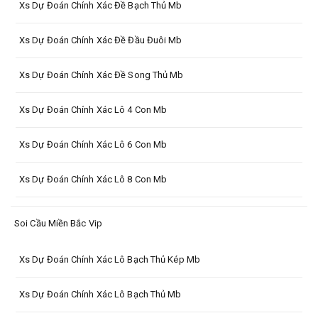
Xs Dự Đoán Chính Xác Đề Bạch Thủ Mb
Xs Dự Đoán Chính Xác Đề Đầu Đuôi Mb
Xs Dự Đoán Chính Xác Đề Song Thủ Mb
Xs Dự Đoán Chính Xác Lô 4 Con Mb
Xs Dự Đoán Chính Xác Lô 6 Con Mb
Xs Dự Đoán Chính Xác Lô 8 Con Mb
Soi Cầu Miền Bắc Vip
Xs Dự Đoán Chính Xác Lô Bạch Thủ Kép Mb
Xs Dự Đoán Chính Xác Lô Bạch Thủ Mb