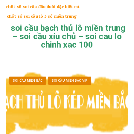
chốt số soi cầu đầu đuôi đặc biệt mt
chốt số soi cầu lô 3 số miền trung
soi cầu bạch thủ lô miền trung
– soi cầu xíu chủ – soi cau lo
chinh xac 100
– soi cau lo chinh
SOI CẦU MIỀN BẮC
SOI CẦU MIỀN BẮC VIP