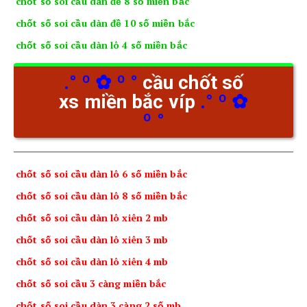
chốt số soi cầu dàn đề 8 số miền bắc
chốt số soi cầu dàn đề 10 số miền bắc
chốt số soi cầu dàn lô 4 số miền bắc
.° º ✿ º °
cầu chốt số
xs miền bắc víp
.° º ✿
º °
chốt số soi cầu dàn lô 6 số miền bắc
chốt số soi cầu dàn lô 8 số miền bắc
chốt số soi cầu dàn lô xiên 2 mb
chốt số soi cầu dàn lô xiên 3 mb
chốt số soi cầu dàn lô xiên 4 mb
chốt số soi cầu 3 càng miền bắc
chốt số soi cầu dàn 3 càng 2 số mb