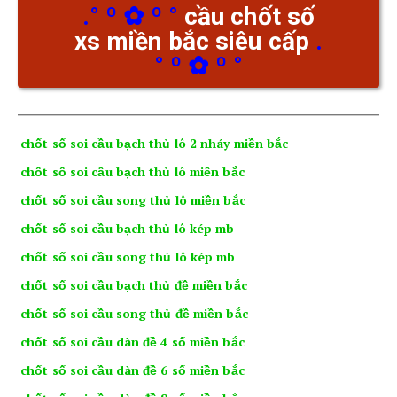
.° º ✿ º °
cầu chốt số
xs miền bắc siêu cấp
.
° º ✿ º °
chốt số soi cầu bạch thủ lô 2 nháy miền bắc
chốt số soi cầu bạch thủ lô miền bắc
chốt số soi cầu song thủ lô miền bắc
chốt số soi cầu bạch thủ lô kép mb
chốt số soi cầu song thủ lô kép mb
chốt số soi cầu bạch thủ đề miền bắc
chốt số soi cầu song thủ đề miền bắc
chốt số soi cầu dàn đề 4 số miền bắc
chốt số soi cầu dàn đề 6 số miền bắc