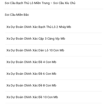
Soi Cầu Bạch Thủ Lô Miền Trung – Soi Cầu Xíu Chủ
Soi Cầu Miền Bắc
Xs Dự Đoán Chính Xác Bạch Thủ Lô 2 Nháy Mb
Xs Dự Đoán Chính Xác Cặp 3 Càng Víp Mb
Xs Dự Đoán Chính Xác Dàn Lô 10 Con Mb
Xs Dự Đoán Chính Xác Đề 4 Con Mb
Xs Dự Đoán Chính Xác Đề 6 Con Mb
Xs Dự Đoán Chính Xác Đề 8 Con Mb
Xs Dự Đoán Chính Xác Đề 10 Con Mb