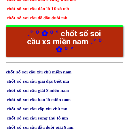
chốt số soi cầu dàn lô 10 số mb
chốt số soi cầu đề đầu đuôi mb
.° º ✿ º °
chốt số soi
cầu xs miền nam
.° º
✿ º °
chốt số soi cầu xỉu chủ miền nam
chốt số soi cầu giải đặc biệt mn
chốt số soi cầu giải 8 miền nam
chốt số soi cầu bao lô miền nam
chốt số soi cầu cặp xỉu chủ mn
chốt số soi cầu song thủ lô mn
chốt số soi cầu đầu đuôi giải 8 mn