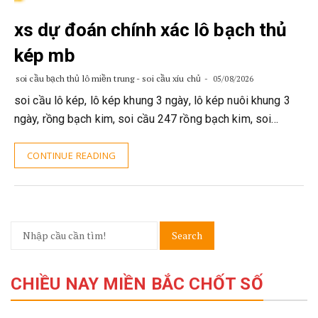
xs dự đoán chính xác lô bạch thủ
kép mb
soi cầu bạch thủ lô miền trung - soi cầu xíu chủ
05/08/2026
soi cầu lô kép, lô kép khung 3 ngày, lô kép nuôi khung 3
ngày, rồng bạch kim, soi cầu 247 rồng bạch kim, soi…
CONTINUE READING
Search
CHIỀU NAY MIỀN BẮC CHỐT SỐ