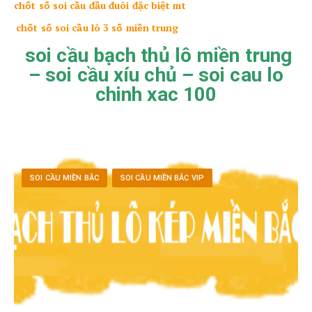
chốt số soi cầu đầu đuôi đặc biệt mt
chốt số soi cầu lô 3 số miền trung
soi cầu bạch thủ lô miền trung
– soi cầu xíu chủ – soi cau lo
chinh xac 100
– soi cau lo chinh
SOI CẦU MIỀN BẮC
SOI CẦU MIỀN BẮC VIP