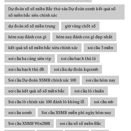
Dự đoán xổ số miền Bắc thứ sáu Dự đoán xsmb kết quả xổ
số miền bắc siêu chính xác
dự đoán xổ số miền trung
giờ vàng chốt số
hôm nay đánh con gì
hôm nay đánh con gì đẹp nhất
kết quả xổ số miền bắc siêu chính xác
soi cầu 3 miền
soi cầu ba càng siêu víp
soi cầu bạch thủ lô
soi cầu bạch thủ đề
soi cầu dự đoán kqxsmb
Soi cầu Dự đoán XSMB chính xác 100
soi cầu hôm nay
soi cầu kết quả xổ số miền bắc
soi cầu lô chuẩn
Soi cầu lô chính xác 100 đánh lô không lỗ
soi cầu mb
soi cầu xsmb
Soi cầu XSMB miễn phí ngày hôm nay
Soi cầu XSMB Win2888
soi cầu xổ số miền Bắc