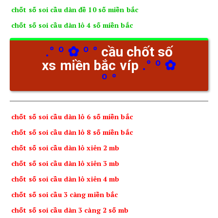
chốt số soi cầu dàn đề 10 số miền bắc
chốt số soi cầu dàn lô 4 số miền bắc
.° º ✿ º °
cầu chốt số
xs miền bắc víp
.° º ✿
º °
chốt số soi cầu dàn lô 6 số miền bắc
chốt số soi cầu dàn lô 8 số miền bắc
chốt số soi cầu dàn lô xiên 2 mb
chốt số soi cầu dàn lô xiên 3 mb
chốt số soi cầu dàn lô xiên 4 mb
chốt số soi cầu 3 càng miền bắc
chốt số soi cầu dàn 3 càng 2 số mb