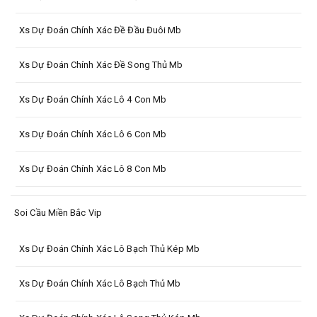
Xs Dự Đoán Chính Xác Đề Đầu Đuôi Mb
Xs Dự Đoán Chính Xác Đề Song Thủ Mb
Xs Dự Đoán Chính Xác Lô 4 Con Mb
Xs Dự Đoán Chính Xác Lô 6 Con Mb
Xs Dự Đoán Chính Xác Lô 8 Con Mb
Soi Cầu Miền Bắc Vip
Xs Dự Đoán Chính Xác Lô Bạch Thủ Kép Mb
Xs Dự Đoán Chính Xác Lô Bạch Thủ Mb