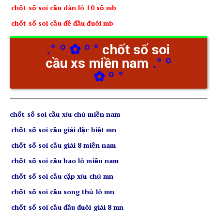
chốt số soi cầu dàn lô 10 số mb
chốt số soi cầu đề đầu đuôi mb
.° º ✿ º °
chốt số soi
cầu xs miền nam
.° º
✿ º °
chốt số soi cầu xỉu chủ miền nam
chốt số soi cầu giải đặc biệt mn
chốt số soi cầu giải 8 miền nam
chốt số soi cầu bao lô miền nam
chốt số soi cầu cặp xỉu chủ mn
chốt số soi cầu song thủ lô mn
chốt số soi cầu đầu đuôi giải 8 mn