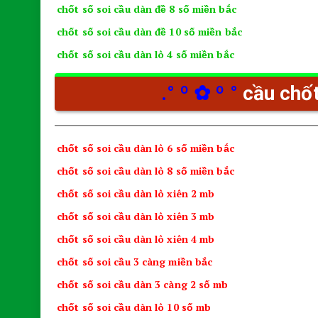
chốt số soi cầu dàn đề 8 số miền bắc
chốt số soi cầu dàn đề 10 số miền bắc
chốt số soi cầu dàn lô 4 số miền bắc
.° º ✿ º °
cầu chốt
chốt số soi cầu dàn lô 6 số miền bắc
chốt số soi cầu dàn lô 8 số miền bắc
chốt số soi cầu dàn lô xiên 2 mb
chốt số soi cầu dàn lô xiên 3 mb
chốt số soi cầu dàn lô xiên 4 mb
chốt số soi cầu 3 càng miền bắc
chốt số soi cầu dàn 3 càng 2 số mb
chốt số soi cầu dàn lô 10 số mb