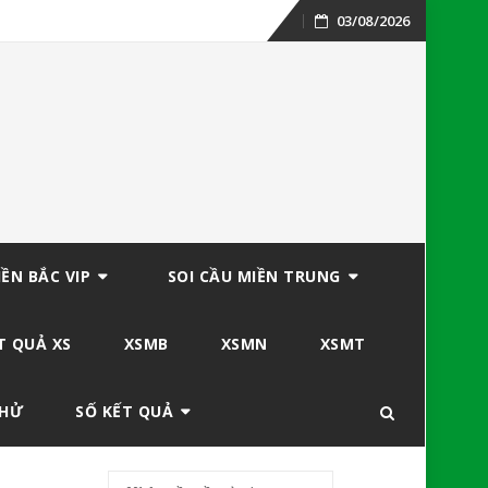
03/08/2026
Skip
to
content
IỀN BẮC VIP
SOI CẦU MIỀN TRUNG
T QUẢ XS
XSMB
XSMN
XSMT
THỬ
SỐ KẾT QUẢ