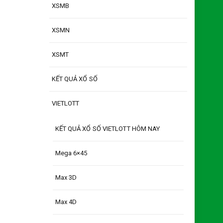
XSMB
XSMN
XSMT
KẾT QUẢ XỔ SỐ
VIETLOTT
KẾT QUẢ XỔ SỐ VIETLOTT HÔM NAY
Mega 6×45
Max 3D
Max 4D