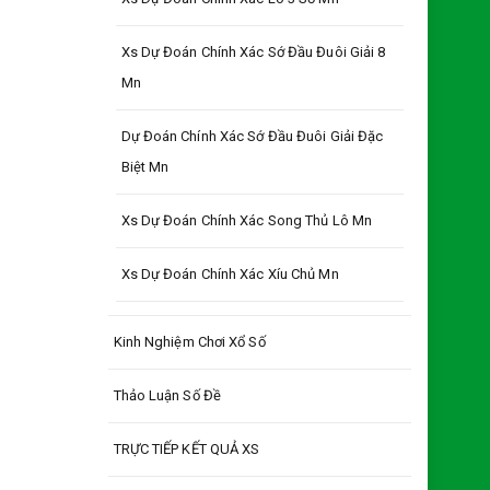
Xs Dự Đoán Chính Xác Sớ Đầu Đuôi Giải 8
Mn
Dự Đoán Chính Xác Sớ Đầu Đuôi Giải Đặc
Biệt Mn
Xs Dự Đoán Chính Xác Song Thủ Lô Mn
Xs Dự Đoán Chính Xác Xíu Chủ Mn
Kinh Nghiệm Chơi Xổ Số
Thảo Luận Số Đề
TRỰC TIẾP KẾT QUẢ XS