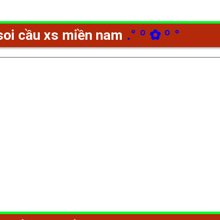
soi cầu xs miền nam
.° º ✿ º °