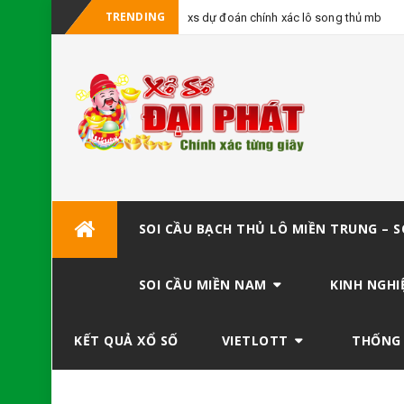
TRENDING
xs dự đoán chính xác lô song thủ mb
Skip
SOI CẦU BẠCH THỦ LÔ MIỀN TRUNG – S
to
content
SOI CẦU MIỀN NAM
KINH NGHI
KẾT QUẢ XỔ SỐ
VIETLOTT
THỐNG 