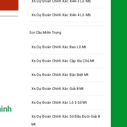
Xs Dự Đoán Chính Xác Xiên 3 Lô Mb
Xs Dự Đoán Chính Xác Xiên 4 Lô Mb
Soi Cầu Miền Trung
Xs Dự Đoán Chính Xác Bao Lô Mt
Xs Dự Đoán Chính Xác Cặp Xíu Chủ Mt
Xs Dự Đoán Chính Xác Đặc Biệt Mt
Xs Dự Đoán Chính Xác Giải 8 Mt
Xs Dự Đoán Chính Xác Lô 3 Số Mt
hinh
Xs Dự Đoán Chính Xác Sớ Đầu Đuôi Giải 8
Mt