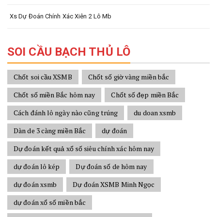
Xs Dự Đoán Chính Xác Xiên 2 Lô Mb
SOI CẦU BẠCH THỦ LÔ
Chốt soi cầu XSMB
Chốt số giờ vàng miền bắc
Chốt số miền Bắc hôm nay
Chốt số đẹp miền Bắc
Cách đánh lô ngày nào cũng trúng
du doan xsmb
Dàn de 3 càng miền Bắc
dự đoán
Dự đoán kết quả xổ số siêu chính xác hôm nay
dự đoán lô kép
Dự đoán số de hôm nay
dự đoán xsmb
Dự đoán XSMB Minh Ngọc
dự đoán xổ số miền bắc