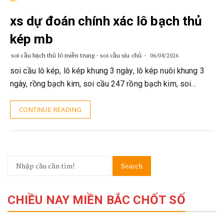
xs dự đoán chính xác lô bạch thủ
kép mb
soi cầu bạch thủ lô miền trung - soi cầu xíu chủ
06/08/2026
soi cầu lô kép, lô kép khung 3 ngày, lô kép nuôi khung 3
ngày, rồng bạch kim, soi cầu 247 rồng bạch kim, soi…
CONTINUE READING
Search
CHIỀU NAY MIỀN BẮC CHỐT SỐ