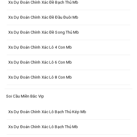
Xs Dự Đoán Chính Xác Đề Bạch Thủ Mb
Xs Dự Đoán Chính Xác Đề Đầu Đuôi Mb
Xs Dự Đoán Chính Xác Đề Song Thủ Mb
Xs Dự Đoán Chính Xác Lô 4 Con Mb
Xs Dự Đoán Chính Xác Lô 6 Con Mb
Xs Dự Đoán Chính Xác Lô 8 Con Mb
Soi Cầu Miền Bắc Vip
Xs Dự Đoán Chính Xác Lô Bạch Thủ Kép Mb
Xs Dự Đoán Chính Xác Lô Bạch Thủ Mb