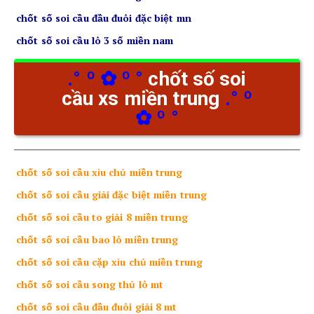
chốt số soi cầu đầu đuôi đặc biệt mn
chốt số soi cầu lô 3 số miền nam
.° º ✿ º °
chốt số soi
cầu xs miền trung
.° º
✿ º °
chốt số soi cầu xỉu chủ miền trung
chốt số soi cầu giải đặc biệt miền trung
chốt số soi cầu to giải 8 miền trung
chốt số soi cầu bao lô miền trung
chốt số soi cầu cặp xỉu chủ miền trung
chốt số soi cầu song thủ lô mt
chốt số soi cầu đầu đuôi giải 8 mt