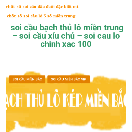
chốt số soi cầu đầu đuôi đặc biệt mt
chốt số soi cầu lô 3 số miền trung
soi cầu bạch thủ lô miền trung
– soi cầu xíu chủ – soi cau lo
chinh xac 100
– soi cau lo chinh
SOI CẦU MIỀN BẮC
SOI CẦU MIỀN BẮC VIP