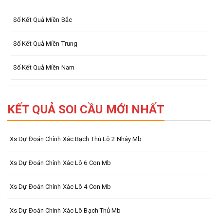
Số Kết Quả Miền Bắc
Số Kết Quả Miền Trung
Số Kết Quả Miền Nam
KẾT QUẢ SOI CẦU MỚI NHẤT
Xs Dự Đoán Chính Xác Bạch Thủ Lô 2 Nháy Mb
Xs Dự Đoán Chính Xác Lô 6 Con Mb
Xs Dự Đoán Chính Xác Lô 4 Con Mb
Xs Dự Đoán Chính Xác Lô Bạch Thủ Mb