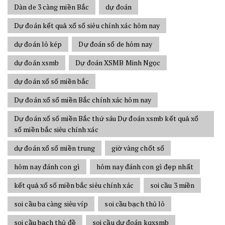
Dàn de 3 càng miền Bắc
dự đoán
Dự đoán kết quả xổ số siêu chính xác hôm nay
dự đoán lô kép
Dự đoán số de hôm nay
dự đoán xsmb
Dự đoán XSMB Minh Ngọc
dự đoán xổ số miền bắc
Dự đoán xổ số miền Bắc chính xác hôm nay
Dự đoán xổ số miền Bắc thứ sáu Dự đoán xsmb kết quả xổ
số miền bắc siêu chính xác
dự đoán xổ số miền trung
giờ vàng chốt số
hôm nay đánh con gì
hôm nay đánh con gì đẹp nhất
kết quả xổ số miền bắc siêu chính xác
soi cầu 3 miền
soi cầu ba càng siêu víp
soi cầu bạch thủ lô
soi cầu bạch thủ đề
soi cầu dự đoán kqxsmb