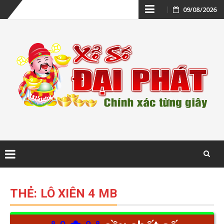
Skip
09/08/2026
to
content
Skip
to
THẺ:
LÔ XIÊN 4 MB
content