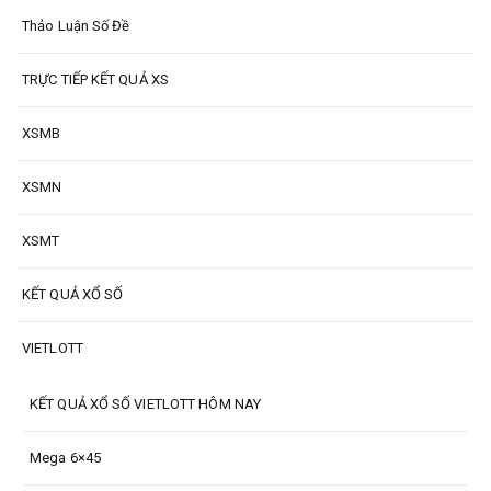
Thảo Luận Số Đề
TRỰC TIẾP KẾT QUẢ XS
XSMB
XSMN
XSMT
KẾT QUẢ XỔ SỐ
VIETLOTT
KẾT QUẢ XỔ SỐ VIETLOTT HÔM NAY
Mega 6×45