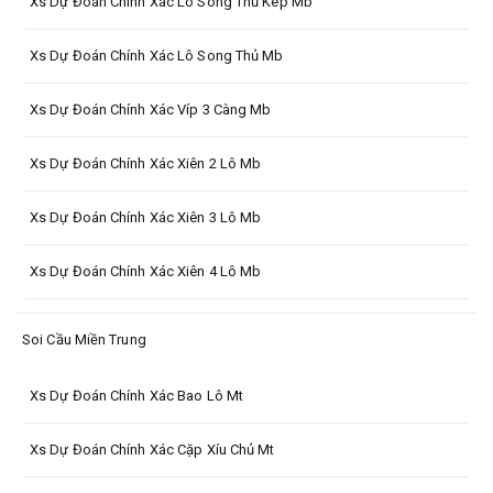
Xs Dự Đoán Chính Xác Lô Song Thủ Kép Mb
Xs Dự Đoán Chính Xác Lô Song Thủ Mb
Xs Dự Đoán Chính Xác Víp 3 Càng Mb
Xs Dự Đoán Chính Xác Xiên 2 Lô Mb
Xs Dự Đoán Chính Xác Xiên 3 Lô Mb
Xs Dự Đoán Chính Xác Xiên 4 Lô Mb
Soi Cầu Miền Trung
Xs Dự Đoán Chính Xác Bao Lô Mt
Xs Dự Đoán Chính Xác Cặp Xíu Chủ Mt