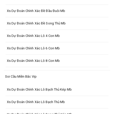
Xs Dự Đoán Chính Xác Đề Đầu Đuôi Mb
Xs Dự Đoán Chính Xác Đề Song Thủ Mb
Xs Dự Đoán Chính Xác Lô 4 Con Mb
Xs Dự Đoán Chính Xác Lô 6 Con Mb
Xs Dự Đoán Chính Xác Lô 8 Con Mb
Soi Cầu Miền Bắc Vip
Xs Dự Đoán Chính Xác Lô Bạch Thủ Kép Mb
Xs Dự Đoán Chính Xác Lô Bạch Thủ Mb