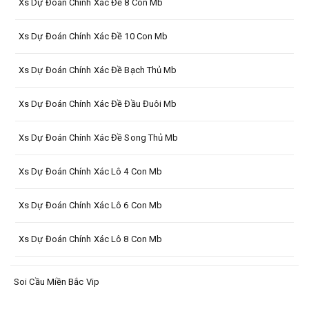
Xs Dự Đoán Chính Xác Đề 8 Con Mb
Xs Dự Đoán Chính Xác Đề 10 Con Mb
Xs Dự Đoán Chính Xác Đề Bạch Thủ Mb
Xs Dự Đoán Chính Xác Đề Đầu Đuôi Mb
Xs Dự Đoán Chính Xác Đề Song Thủ Mb
Xs Dự Đoán Chính Xác Lô 4 Con Mb
Xs Dự Đoán Chính Xác Lô 6 Con Mb
Xs Dự Đoán Chính Xác Lô 8 Con Mb
Soi Cầu Miền Bắc Vip