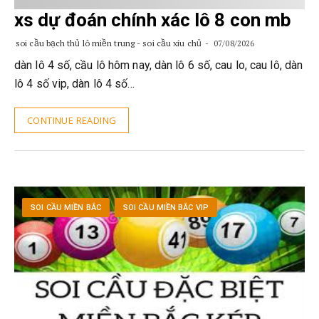
xs dự đoán chính xác lô 8 con mb
soi cầu bạch thủ lô miền trung - soi cầu xíu chủ
07/08/2026
dàn lô 4 số, cầu lô hôm nay, dàn lô 6 số, cau lo, cau lô, dàn
lô 4 số vip, dàn lô 4 số…
CONTINUE READING
SOI CẦU MIỀN BẮC
SOI CẦU MIỀN BẮC VIP