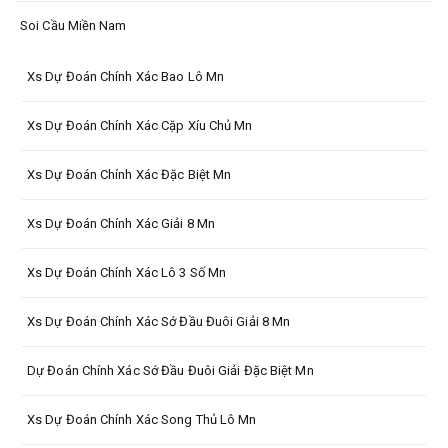
Soi Cầu Miền Nam
Xs Dự Đoán Chính Xác Bao Lô Mn
Xs Dự Đoán Chính Xác Cặp Xíu Chủ Mn
Xs Dự Đoán Chính Xác Đặc Biệt Mn
Xs Dự Đoán Chính Xác Giải 8 Mn
Xs Dự Đoán Chính Xác Lô 3 Số Mn
Xs Dự Đoán Chính Xác Sớ Đầu Đuôi Giải 8 Mn
Dự Đoán Chính Xác Sớ Đầu Đuôi Giải Đặc Biệt Mn
Xs Dự Đoán Chính Xác Song Thủ Lô Mn