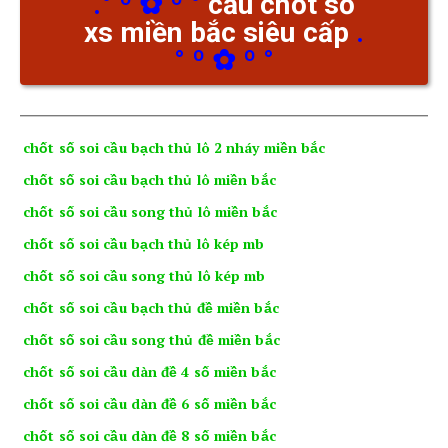
.° º ✿ º °
cầu chốt số
xs miền bắc siêu cấp
.
° º ✿ º °
chốt số soi cầu bạch thủ lô 2 nháy miền bắc
chốt số soi cầu bạch thủ lô miền bắc
chốt số soi cầu song thủ lô miền bắc
chốt số soi cầu bạch thủ lô kép mb
chốt số soi cầu song thủ lô kép mb
chốt số soi cầu bạch thủ đề miền bắc
chốt số soi cầu song thủ đề miền bắc
chốt số soi cầu dàn đề 4 số miền bắc
chốt số soi cầu dàn đề 6 số miền bắc
chốt số soi cầu dàn đề 8 số miền bắc