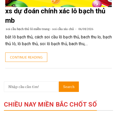
xs dự đoán chính xác lô bạch thủ
mb
soi cầu bạch thủ lô miền trung - soi cầu xíu chủ
06/08/2026
bắt lô bạch thủ, cách soi cầu lô bạch thủ, bach thu lo, bạch
thủ lô, lô bạch thủ, soi lô bạch thủ, bach thu,…
CONTINUE READING
Search
CHIỀU NAY MIỀN BẮC CHỐT SỐ