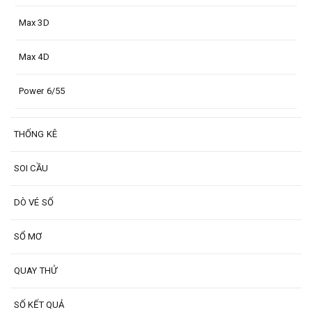
Max 3D
Max 4D
Power 6/55
THỐNG KÊ
SOI CẦU
DÒ VÉ SỐ
SỔ MƠ
QUAY THỬ
SỐ KẾT QUẢ