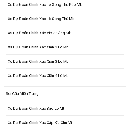
Xs Dự Đoán Chính Xác Lô Song Thủ Kép Mb
Xs Dự Đoán Chính Xác Lô Song Thủ Mb
Xs Dự Đoán Chính Xác Víp 3 Càng Mb
Xs Dự Đoán Chính Xác Xiên 2 Lô Mb
Xs Dự Đoán Chính Xác Xiên 3 Lô Mb
Xs Dự Đoán Chính Xác Xiên 4 Lô Mb
Soi Cầu Miền Trung
Xs Dự Đoán Chính Xác Bao Lô Mt
Xs Dự Đoán Chính Xác Cặp Xíu Chủ Mt