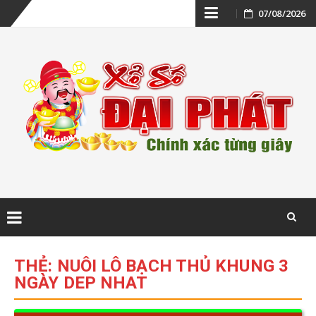
Skip
07/08/2026
to
content
Skip
to
THẺ:
NUÔI LÔ BẠCH THỦ KHUNG 3
content
NGÀY DEP NHAT