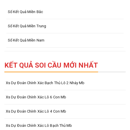
Số Kết Quả Miền Bắc
Số Kết Quả Miền Trung
Số Kết Quả Miền Nam
KẾT QUẢ SOI CẦU MỚI NHẤT
Xs Dự Đoán Chính Xác Bạch Thủ Lô 2 Nháy Mb
Xs Dự Đoán Chính Xác Lô 6 Con Mb
Xs Dự Đoán Chính Xác Lô 4 Con Mb
Xs Dự Đoán Chính Xác Lô Bạch Thủ Mb