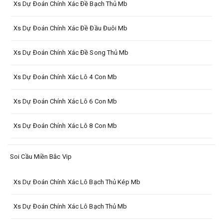
Xs Dự Đoán Chính Xác Đề Bạch Thủ Mb
Xs Dự Đoán Chính Xác Đề Đầu Đuôi Mb
Xs Dự Đoán Chính Xác Đề Song Thủ Mb
Xs Dự Đoán Chính Xác Lô 4 Con Mb
Xs Dự Đoán Chính Xác Lô 6 Con Mb
Xs Dự Đoán Chính Xác Lô 8 Con Mb
Soi Cầu Miền Bắc Vip
Xs Dự Đoán Chính Xác Lô Bạch Thủ Kép Mb
Xs Dự Đoán Chính Xác Lô Bạch Thủ Mb