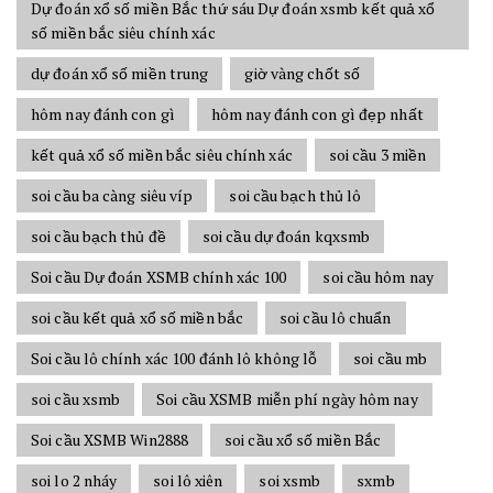
Dự đoán xổ số miền Bắc thứ sáu Dự đoán xsmb kết quả xổ
số miền bắc siêu chính xác
dự đoán xổ số miền trung
giờ vàng chốt số
hôm nay đánh con gì
hôm nay đánh con gì đẹp nhất
kết quả xổ số miền bắc siêu chính xác
soi cầu 3 miền
soi cầu ba càng siêu víp
soi cầu bạch thủ lô
soi cầu bạch thủ đề
soi cầu dự đoán kqxsmb
Soi cầu Dự đoán XSMB chính xác 100
soi cầu hôm nay
soi cầu kết quả xổ số miền bắc
soi cầu lô chuẩn
Soi cầu lô chính xác 100 đánh lô không lỗ
soi cầu mb
soi cầu xsmb
Soi cầu XSMB miễn phí ngày hôm nay
Soi cầu XSMB Win2888
soi cầu xổ số miền Bắc
soi lo 2 nháy
soi lô xiên
soi xsmb
sxmb