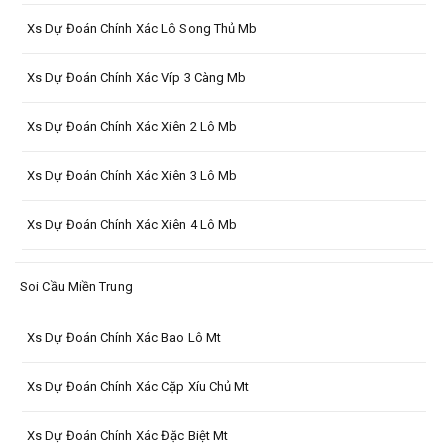
Xs Dự Đoán Chính Xác Lô Song Thủ Mb
Xs Dự Đoán Chính Xác Víp 3 Càng Mb
Xs Dự Đoán Chính Xác Xiên 2 Lô Mb
Xs Dự Đoán Chính Xác Xiên 3 Lô Mb
Xs Dự Đoán Chính Xác Xiên 4 Lô Mb
Soi Cầu Miền Trung
Xs Dự Đoán Chính Xác Bao Lô Mt
Xs Dự Đoán Chính Xác Cặp Xíu Chủ Mt
Xs Dự Đoán Chính Xác Đặc Biệt Mt