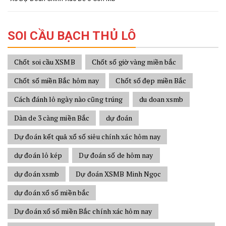
SOI CẦU BẠCH THỦ LÔ
Chốt soi cầu XSMB
Chốt số giờ vàng miền bắc
Chốt số miền Bắc hôm nay
Chốt số đẹp miền Bắc
Cách đánh lô ngày nào cũng trúng
du doan xsmb
Dàn de 3 càng miền Bắc
dự đoán
Dự đoán kết quả xổ số siêu chính xác hôm nay
dự đoán lô kép
Dự đoán số de hôm nay
dự đoán xsmb
Dự đoán XSMB Minh Ngọc
dự đoán xổ số miền bắc
Dự đoán xổ số miền Bắc chính xác hôm nay