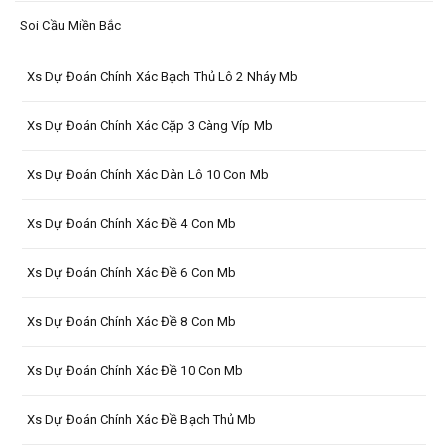
Soi Cầu Miền Bắc
Xs Dự Đoán Chính Xác Bạch Thủ Lô 2 Nháy Mb
Xs Dự Đoán Chính Xác Cặp 3 Càng Víp Mb
Xs Dự Đoán Chính Xác Dàn Lô 10 Con Mb
Xs Dự Đoán Chính Xác Đề 4 Con Mb
Xs Dự Đoán Chính Xác Đề 6 Con Mb
Xs Dự Đoán Chính Xác Đề 8 Con Mb
Xs Dự Đoán Chính Xác Đề 10 Con Mb
Xs Dự Đoán Chính Xác Đề Bạch Thủ Mb