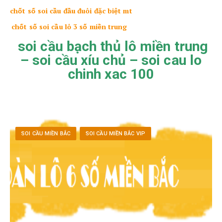
chốt số soi cầu đầu đuôi đặc biệt mt
chốt số soi cầu lô 3 số miền trung
soi cầu bạch thủ lô miền trung
– soi cầu xíu chủ – soi cau lo
chinh xac 100
– soi cau lo chinh
SOI CẦU MIỀN BẮC
SOI CẦU MIỀN BẮC VIP