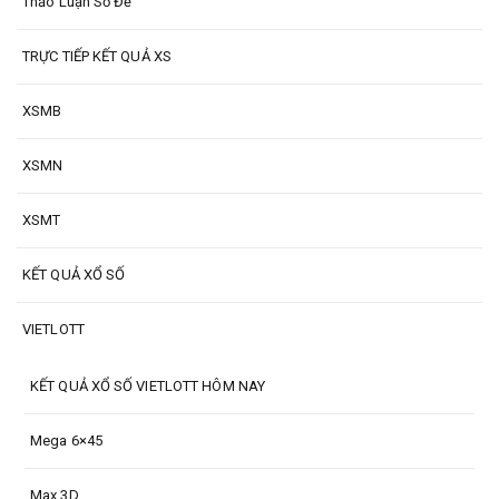
Thảo Luận Số Đề
TRỰC TIẾP KẾT QUẢ XS
XSMB
XSMN
XSMT
KẾT QUẢ XỔ SỐ
VIETLOTT
KẾT QUẢ XỔ SỐ VIETLOTT HÔM NAY
Mega 6×45
Max 3D