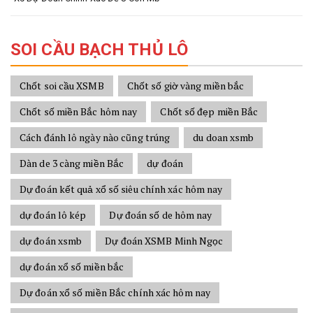
SOI CẦU BẠCH THỦ LÔ
Chốt soi cầu XSMB
Chốt số giờ vàng miền bắc
Chốt số miền Bắc hôm nay
Chốt số đẹp miền Bắc
Cách đánh lô ngày nào cũng trúng
du doan xsmb
Dàn de 3 càng miền Bắc
dự đoán
Dự đoán kết quả xổ số siêu chính xác hôm nay
dự đoán lô kép
Dự đoán số de hôm nay
dự đoán xsmb
Dự đoán XSMB Minh Ngọc
dự đoán xổ số miền bắc
Dự đoán xổ số miền Bắc chính xác hôm nay