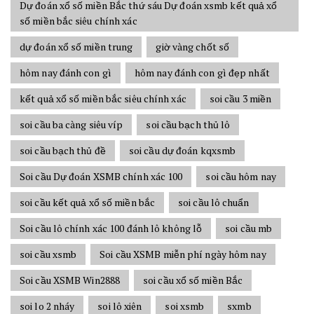
Dự đoán xổ số miền Bắc thứ sáu Dự đoán xsmb kết quả xổ
số miền bắc siêu chính xác
dự đoán xổ số miền trung
giờ vàng chốt số
hôm nay đánh con gì
hôm nay đánh con gì đẹp nhất
kết quả xổ số miền bắc siêu chính xác
soi cầu 3 miền
soi cầu ba càng siêu víp
soi cầu bạch thủ lô
soi cầu bạch thủ đề
soi cầu dự đoán kqxsmb
Soi cầu Dự đoán XSMB chính xác 100
soi cầu hôm nay
soi cầu kết quả xổ số miền bắc
soi cầu lô chuẩn
Soi cầu lô chính xác 100 đánh lô không lỗ
soi cầu mb
soi cầu xsmb
Soi cầu XSMB miễn phí ngày hôm nay
Soi cầu XSMB Win2888
soi cầu xổ số miền Bắc
soi lo 2 nháy
soi lô xiên
soi xsmb
sxmb