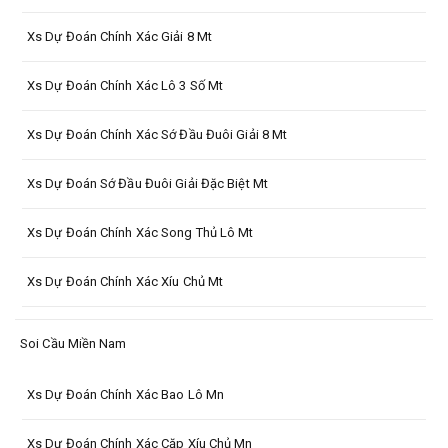
Xs Dự Đoán Chính Xác Giải 8 Mt
Xs Dự Đoán Chính Xác Lô 3 Số Mt
Xs Dự Đoán Chính Xác Sớ Đầu Đuôi Giải 8 Mt
Xs Dự Đoán Sớ Đầu Đuôi Giải Đặc Biệt Mt
Xs Dự Đoán Chính Xác Song Thủ Lô Mt
Xs Dự Đoán Chính Xác Xíu Chủ Mt
Soi Cầu Miền Nam
Xs Dự Đoán Chính Xác Bao Lô Mn
Xs Dự Đoán Chính Xác Cặp Xíu Chủ Mn