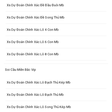
Xs Dự Đoán Chính Xác Đề Đầu Đuôi Mb
Xs Dự Đoán Chính Xác Đề Song Thủ Mb
Xs Dự Đoán Chính Xác Lô 4 Con Mb
Xs Dự Đoán Chính Xác Lô 6 Con Mb
Xs Dự Đoán Chính Xác Lô 8 Con Mb
Soi Cầu Miền Bắc Vip
Xs Dự Đoán Chính Xác Lô Bạch Thủ Kép Mb
Xs Dự Đoán Chính Xác Lô Bạch Thủ Mb
Xs Dự Đoán Chính Xác Lô Song Thủ Kép Mb