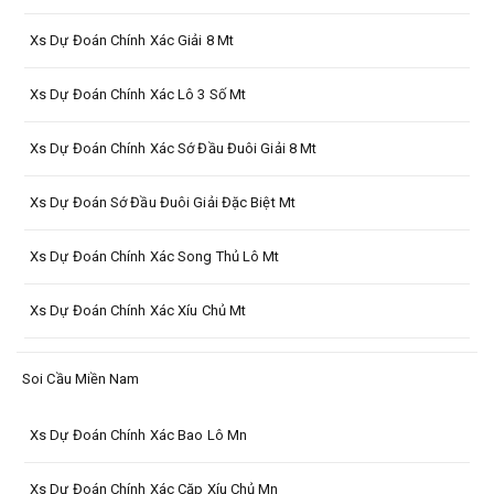
Xs Dự Đoán Chính Xác Giải 8 Mt
Xs Dự Đoán Chính Xác Lô 3 Số Mt
Xs Dự Đoán Chính Xác Sớ Đầu Đuôi Giải 8 Mt
Xs Dự Đoán Sớ Đầu Đuôi Giải Đặc Biệt Mt
Xs Dự Đoán Chính Xác Song Thủ Lô Mt
Xs Dự Đoán Chính Xác Xíu Chủ Mt
Soi Cầu Miền Nam
Xs Dự Đoán Chính Xác Bao Lô Mn
Xs Dự Đoán Chính Xác Cặp Xíu Chủ Mn