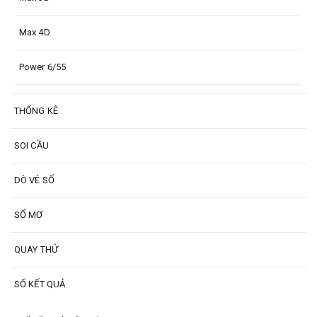
Max 4D
Power 6/55
THỐNG KÊ
SOI CẦU
DÒ VÉ SỐ
SỔ MƠ
QUAY THỬ
SỐ KẾT QUẢ