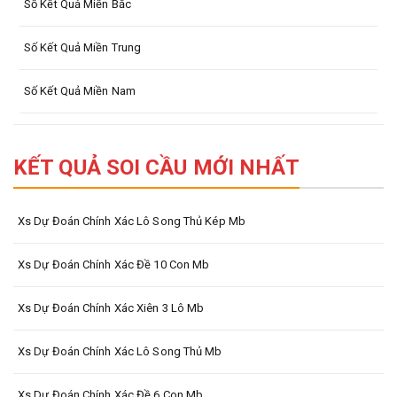
Số Kết Quả Miền Bắc
Số Kết Quả Miền Trung
Số Kết Quả Miền Nam
KẾT QUẢ SOI CẦU MỚI NHẤT
Xs Dự Đoán Chính Xác Lô Song Thủ Kép Mb
Xs Dự Đoán Chính Xác Đề 10 Con Mb
Xs Dự Đoán Chính Xác Xiên 3 Lô Mb
Xs Dự Đoán Chính Xác Lô Song Thủ Mb
Xs Dự Đoán Chính Xác Đề 6 Con Mb