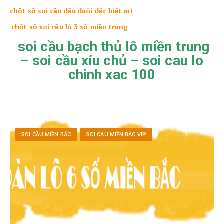
chốt số soi cầu đầu đuôi đặc biệt mt
chốt số soi cầu lô 3 số miền trung
soi cầu bạch thủ lô miền trung
– soi cầu xíu chủ – soi cau lo
chinh xac 100
– soi cau lo chinh
SOI CẦU MIỀN BẮC
SOI CẦU MIỀN BẮC VIP