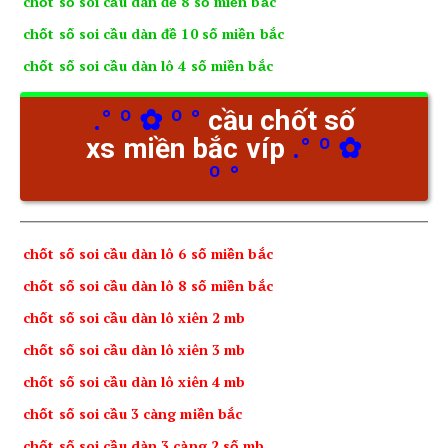
chốt số soi cầu dàn đề 8 số miền bắc
chốt số soi cầu dàn đề 10 số miền bắc
chốt số soi cầu dàn lô 4 số miền bắc
.° º ✿ º °
cầu chốt số
xs miền bắc víp
.° º ✿
º °
chốt số soi cầu dàn lô 6 số miền bắc
chốt số soi cầu dàn lô 8 số miền bắc
chốt số soi cầu dàn lô xiên 2 mb
chốt số soi cầu dàn lô xiên 3 mb
chốt số soi cầu dàn lô xiên 4 mb
chốt số soi cầu 3 càng miền bắc
chốt số soi cầu dàn 3 càng 2 số mb