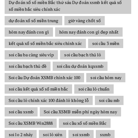
Dự đoán xổ số miền Bắc thứ sáu Dự đoán xsmb kết quả xổ
số miền bắc siêu chính xác
dự đoán xổ số miền trung
giờ vàng chốt số
hôm nay đánh con gì
hôm nay đánh con gì đẹp nhất
kết quả xổ số miền bắc siêu chính xác
soi cầu 3 miền
soi cầu ba càng siêu víp
soi cầu bạch thủ lô
soi cầu bạch thủ đề
soi cầu dự đoán kqxsmb
Soi cầu Dự đoán XSMB chính xác 100
soi cầu hôm nay
soi cầu kết quả xổ số miền bắc
soi cầu lô chuẩn
Soi cầu lô chính xác 100 đánh lô không lỗ
soi cầu mb
soi cầu xsmb
Soi cầu XSMB miễn phí ngày hôm nay
Soi cầu XSMB Win2888
soi cầu xổ số miền Bắc
soi lo 2 nháy
soi lô xiên
soi xsmb
sxmb