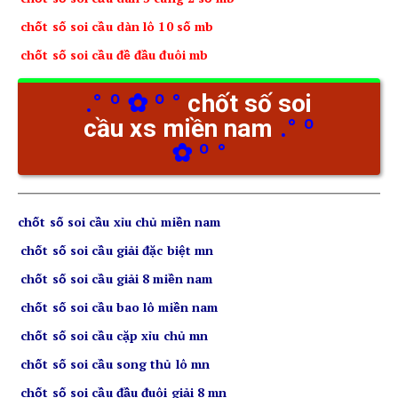
chốt số soi cầu dàn lô 10 số mb
chốt số soi cầu đề đầu đuôi mb
.° º ✿ º °
chốt số soi
cầu xs miền nam
.° º
✿ º °
chốt số soi cầu xỉu chủ miền nam
chốt số soi cầu giải đặc biệt mn
chốt số soi cầu giải 8 miền nam
chốt số soi cầu bao lô miền nam
chốt số soi cầu cặp xỉu chủ mn
chốt số soi cầu song thủ lô mn
chốt số soi cầu đầu đuôi giải 8 mn