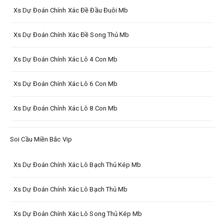
Xs Dự Đoán Chính Xác Đề Đầu Đuôi Mb
Xs Dự Đoán Chính Xác Đề Song Thủ Mb
Xs Dự Đoán Chính Xác Lô 4 Con Mb
Xs Dự Đoán Chính Xác Lô 6 Con Mb
Xs Dự Đoán Chính Xác Lô 8 Con Mb
Soi Cầu Miền Bắc Vip
Xs Dự Đoán Chính Xác Lô Bạch Thủ Kép Mb
Xs Dự Đoán Chính Xác Lô Bạch Thủ Mb
Xs Dự Đoán Chính Xác Lô Song Thủ Kép Mb