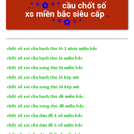
.° º ✿ º °
cầu chốt số
xs miền bắc siêu cấp
.
° º ✿ º °
chốt số soi cầu bạch thủ lô 2 nháy miền bắc
chốt số soi cầu bạch thủ lô miền bắc
chốt số soi cầu song thủ lô miền bắc
chốt số soi cầu bạch thủ lô kép mb
chốt số soi cầu song thủ lô kép mb
chốt số soi cầu bạch thủ đề miền bắc
chốt số soi cầu song thủ đề miền bắc
chốt số soi cầu dàn đề 4 số miền bắc
chốt số soi cầu dàn đề 6 số miền bắc