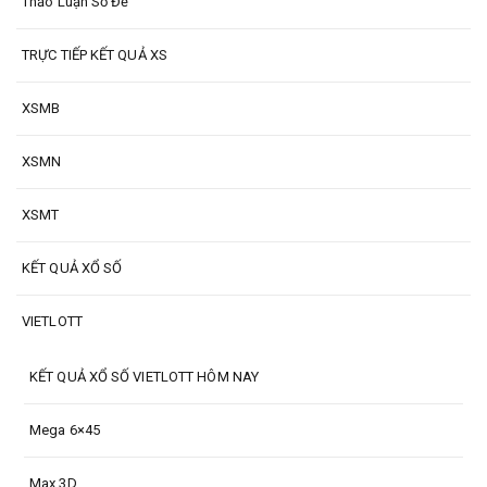
Thảo Luận Số Đề
TRỰC TIẾP KẾT QUẢ XS
XSMB
XSMN
XSMT
KẾT QUẢ XỔ SỐ
VIETLOTT
KẾT QUẢ XỔ SỐ VIETLOTT HÔM NAY
Mega 6×45
Max 3D