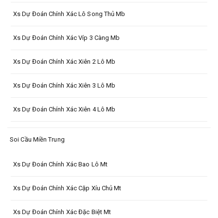
Xs Dự Đoán Chính Xác Lô Song Thủ Mb
Xs Dự Đoán Chính Xác Víp 3 Càng Mb
Xs Dự Đoán Chính Xác Xiên 2 Lô Mb
Xs Dự Đoán Chính Xác Xiên 3 Lô Mb
Xs Dự Đoán Chính Xác Xiên 4 Lô Mb
Soi Cầu Miền Trung
Xs Dự Đoán Chính Xác Bao Lô Mt
Xs Dự Đoán Chính Xác Cặp Xíu Chủ Mt
Xs Dự Đoán Chính Xác Đặc Biệt Mt