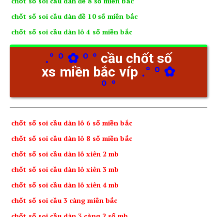
chốt số soi cầu dàn đề 8 số miền bắc
chốt số soi cầu dàn đề 10 số miền bắc
chốt số soi cầu dàn lô 4 số miền bắc
.° º ✿ º °
cầu chốt số
xs miền bắc víp
.° º ✿
º °
chốt số soi cầu dàn lô 6 số miền bắc
chốt số soi cầu dàn lô 8 số miền bắc
chốt số soi cầu dàn lô xiên 2 mb
chốt số soi cầu dàn lô xiên 3 mb
chốt số soi cầu dàn lô xiên 4 mb
chốt số soi cầu 3 càng miền bắc
chốt số soi cầu dàn 3 càng 2 số mb