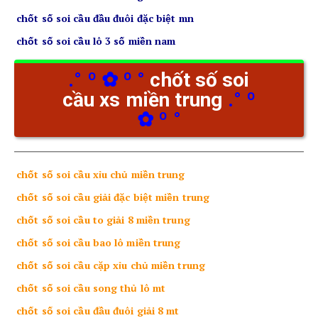
chốt số soi cầu đầu đuôi đặc biệt mn
chốt số soi cầu lô 3 số miền nam
.° º ✿ º °
chốt số soi
cầu xs miền trung
.° º
✿ º °
chốt số soi cầu xỉu chủ miền trung
chốt số soi cầu giải đặc biệt miền trung
chốt số soi cầu to giải 8 miền trung
chốt số soi cầu bao lô miền trung
chốt số soi cầu cặp xỉu chủ miền trung
chốt số soi cầu song thủ lô mt
chốt số soi cầu đầu đuôi giải 8 mt