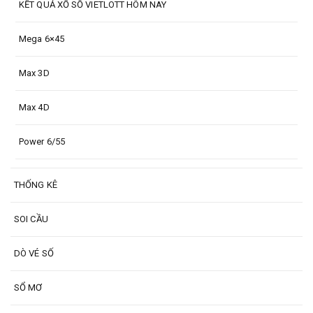
KẾT QUẢ XỔ SỐ VIETLOTT HÔM NAY
Mega 6×45
Max 3D
Max 4D
Power 6/55
THỐNG KÊ
SOI CẦU
DÒ VÉ SỐ
SỔ MƠ