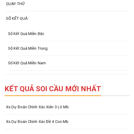
QUAY THỬ
SỐ KẾT QUẢ
Số Kết Quả Miền Bắc
Số Kết Quả Miền Trung
Số Kết Quả Miền Nam
KẾT QUẢ SOI CẦU MỚI NHẤT
Xs Dự Đoán Chính Xác Xiên 3 Lô Mb
Xs Dự Đoán Chính Xác Đề 4 Con Mb