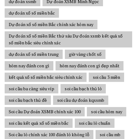
dự đoán xsmb
Dự đoán XSMB Minh Ngọc
dự đoán xổ số miền bắc
Dự đoán xổ số miền Bắc chính xác hôm nay
Dự đoán xổ số miền Bắc thứ sáu Dự đoán xsmb kết quả xổ
số miền bắc siêu chính xác
dự đoán xổ số miền trung
giờ vàng chốt số
hôm nay đánh con gì
hôm nay đánh con gì đẹp nhất
kết quả xổ số miền bắc siêu chính xác
soi cầu 3 miền
soi cầu ba càng siêu víp
soi cầu bạch thủ lô
soi cầu bạch thủ đề
soi cầu dự đoán kqxsmb
Soi cầu Dự đoán XSMB chính xác 100
soi cầu hôm nay
soi cầu kết quả xổ số miền bắc
soi cầu lô chuẩn
Soi cầu lô chính xác 100 đánh lô không lỗ
soi cầu mb