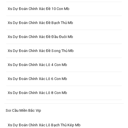
Xs Dự Đoán Chính Xác Đề 10 Con Mb
Xs Dự Đoán Chính Xác Đề Bạch Thủ Mb
Xs Dự Đoán Chính Xác Đề Đầu Đuôi Mb
Xs Dự Đoán Chính Xác Đề Song Thủ Mb
Xs Dự Đoán Chính Xác Lô 4 Con Mb
Xs Dự Đoán Chính Xác Lô 6 Con Mb
Xs Dự Đoán Chính Xác Lô 8 Con Mb
Soi Cầu Miền Bắc Vip
Xs Dự Đoán Chính Xác Lô Bạch Thủ Kép Mb