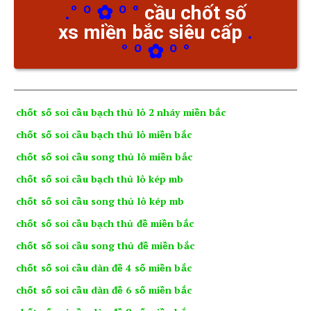
.° º ✿ º °
cầu chốt số
xs miền bắc siêu cấp
.
° º ✿ º °
chốt số soi cầu bạch thủ lô 2 nháy miền bắc
chốt số soi cầu bạch thủ lô miền bắc
chốt số soi cầu song thủ lô miền bắc
chốt số soi cầu bạch thủ lô kép mb
chốt số soi cầu song thủ lô kép mb
chốt số soi cầu bạch thủ đề miền bắc
chốt số soi cầu song thủ đề miền bắc
chốt số soi cầu dàn đề 4 số miền bắc
chốt số soi cầu dàn đề 6 số miền bắc