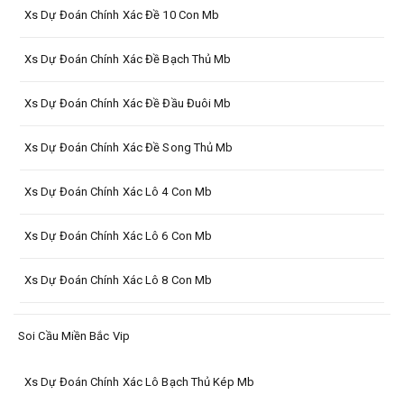
Xs Dự Đoán Chính Xác Đề 10 Con Mb
Xs Dự Đoán Chính Xác Đề Bạch Thủ Mb
Xs Dự Đoán Chính Xác Đề Đầu Đuôi Mb
Xs Dự Đoán Chính Xác Đề Song Thủ Mb
Xs Dự Đoán Chính Xác Lô 4 Con Mb
Xs Dự Đoán Chính Xác Lô 6 Con Mb
Xs Dự Đoán Chính Xác Lô 8 Con Mb
Soi Cầu Miền Bắc Vip
Xs Dự Đoán Chính Xác Lô Bạch Thủ Kép Mb