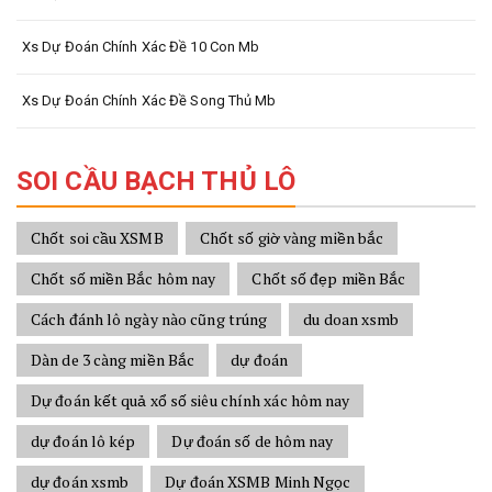
Xs Dự Đoán Chính Xác Đề 10 Con Mb
Xs Dự Đoán Chính Xác Đề Song Thủ Mb
SOI CẦU BẠCH THỦ LÔ
Chốt soi cầu XSMB
Chốt số giờ vàng miền bắc
Chốt số miền Bắc hôm nay
Chốt số đẹp miền Bắc
Cách đánh lô ngày nào cũng trúng
du doan xsmb
Dàn de 3 càng miền Bắc
dự đoán
Dự đoán kết quả xổ số siêu chính xác hôm nay
dự đoán lô kép
Dự đoán số de hôm nay
dự đoán xsmb
Dự đoán XSMB Minh Ngọc