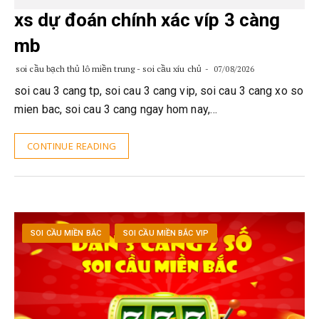
xs dự đoán chính xác víp 3 càng
mb
soi cầu bạch thủ lô miền trung - soi cầu xíu chủ
07/08/2026
soi cau 3 cang tp, soi cau 3 cang vip, soi cau 3 cang xo so
mien bac, soi cau 3 cang ngay hom nay,…
CONTINUE READING
SOI CẦU MIỀN BẮC
SOI CẦU MIỀN BẮC VIP