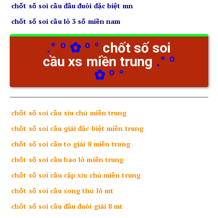
chốt số soi cầu đầu đuôi đặc biệt mn
chốt số soi cầu lô 3 số miền nam
.° º ✿ º °
chốt số soi
cầu xs miền trung
.° º
✿ º °
chốt số soi cầu xỉu chủ miền trung
chốt số soi cầu giải đặc biệt miền trung
chốt số soi cầu to giải 8 miền trung
chốt số soi cầu bao lô miền trung
chốt số soi cầu cặp xỉu chủ miền trung
chốt số soi cầu song thủ lô mt
chốt số soi cầu đầu đuôi giải 8 mt