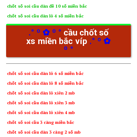
chốt số soi cầu dàn đề 10 số miền bắc
chốt số soi cầu dàn lô 4 số miền bắc
.° º ✿ º °
cầu chốt số
xs miền bắc víp
.° º ✿
º °
chốt số soi cầu dàn lô 6 số miền bắc
chốt số soi cầu dàn lô 8 số miền bắc
chốt số soi cầu dàn lô xiên 2 mb
chốt số soi cầu dàn lô xiên 3 mb
chốt số soi cầu dàn lô xiên 4 mb
chốt số soi cầu 3 càng miền bắc
chốt số soi cầu dàn 3 càng 2 số mb