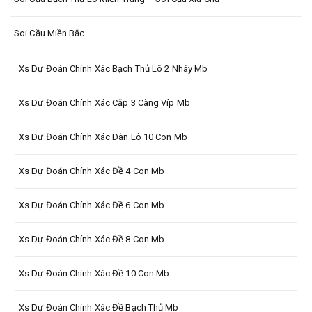
Soi Cầu Miền Bắc
Xs Dự Đoán Chính Xác Bạch Thủ Lô 2 Nháy Mb
Xs Dự Đoán Chính Xác Cặp 3 Càng Víp Mb
Xs Dự Đoán Chính Xác Dàn Lô 10 Con Mb
Xs Dự Đoán Chính Xác Đề 4 Con Mb
Xs Dự Đoán Chính Xác Đề 6 Con Mb
Xs Dự Đoán Chính Xác Đề 8 Con Mb
Xs Dự Đoán Chính Xác Đề 10 Con Mb
Xs Dự Đoán Chính Xác Đề Bạch Thủ Mb