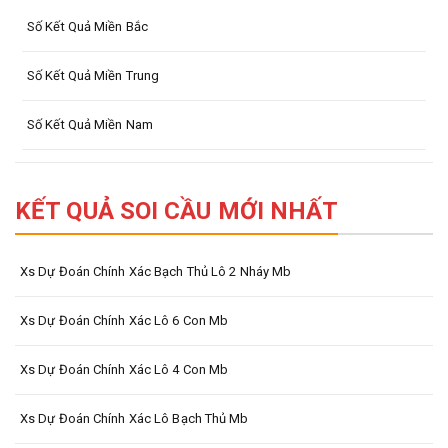
Số Kết Quả Miền Bắc
Số Kết Quả Miền Trung
Số Kết Quả Miền Nam
KẾT QUẢ SOI CẦU MỚI NHẤT
Xs Dự Đoán Chính Xác Bạch Thủ Lô 2 Nháy Mb
Xs Dự Đoán Chính Xác Lô 6 Con Mb
Xs Dự Đoán Chính Xác Lô 4 Con Mb
Xs Dự Đoán Chính Xác Lô Bạch Thủ Mb