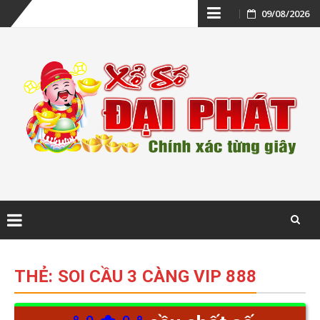
Skip
09/08/2026
to
content
Skip
to
THẺ:
SOI CẦU 3 CÀNG VIP 888
content