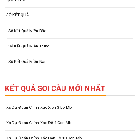
SỐ KẾT QUẢ
Số Kết Quả Miền Bắc
Số Kết Quả Miền Trung
Số Kết Quả Miền Nam
KẾT QUẢ SOI CẦU MỚI NHẤT
Xs Dự Đoán Chính Xác Xiên 3 Lô Mb
Xs Dự Đoán Chính Xác Đề 4 Con Mb
Xs Dự Đoán Chính Xác Dàn Lô 10 Con Mb