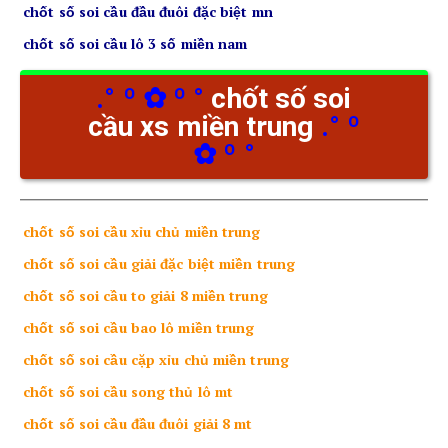
chốt số soi cầu đầu đuôi đặc biệt mn
chốt số soi cầu lô 3 số miền nam
.° º ✿ º °
chốt số soi
cầu xs miền trung
.° º
✿ º °
chốt số soi cầu xỉu chủ miền trung
chốt số soi cầu giải đặc biệt miền trung
chốt số soi cầu to giải 8 miền trung
chốt số soi cầu bao lô miền trung
chốt số soi cầu cặp xỉu chủ miền trung
chốt số soi cầu song thủ lô mt
chốt số soi cầu đầu đuôi giải 8 mt