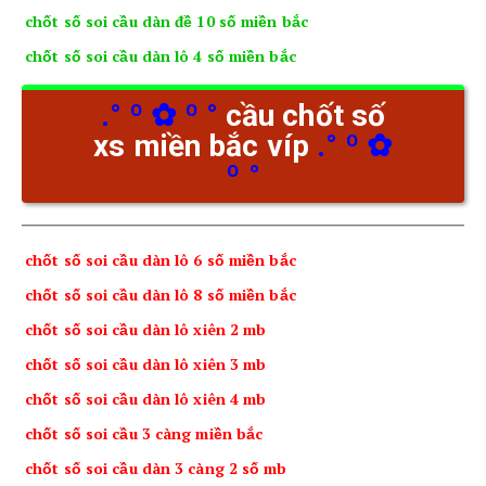
chốt số soi cầu dàn đề 10 số miền bắc
chốt số soi cầu dàn lô 4 số miền bắc
.° º ✿ º °
cầu chốt số
xs miền bắc víp
.° º ✿
º °
chốt số soi cầu dàn lô 6 số miền bắc
chốt số soi cầu dàn lô 8 số miền bắc
chốt số soi cầu dàn lô xiên 2 mb
chốt số soi cầu dàn lô xiên 3 mb
chốt số soi cầu dàn lô xiên 4 mb
chốt số soi cầu 3 càng miền bắc
chốt số soi cầu dàn 3 càng 2 số mb