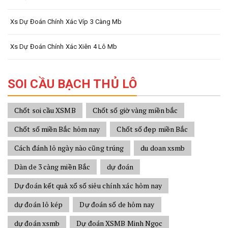
Xs Dự Đoán Chính Xác Víp 3 Càng Mb
Xs Dự Đoán Chính Xác Xiên 4 Lô Mb
SOI CẦU BẠCH THỦ LÔ
Chốt soi cầu XSMB
Chốt số giờ vàng miền bắc
Chốt số miền Bắc hôm nay
Chốt số đẹp miền Bắc
Cách đánh lô ngày nào cũng trúng
du doan xsmb
Dàn de 3 càng miền Bắc
dự đoán
Dự đoán kết quả xổ số siêu chính xác hôm nay
dự đoán lô kép
Dự đoán số de hôm nay
dự đoán xsmb
Dự đoán XSMB Minh Ngọc