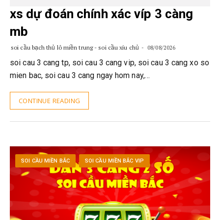
xs dự đoán chính xác víp 3 càng
mb
soi cầu bạch thủ lô miền trung - soi cầu xíu chủ
08/08/2026
soi cau 3 cang tp, soi cau 3 cang vip, soi cau 3 cang xo so
mien bac, soi cau 3 cang ngay hom nay,…
CONTINUE READING
SOI CẦU MIỀN BẮC
SOI CẦU MIỀN BẮC VIP