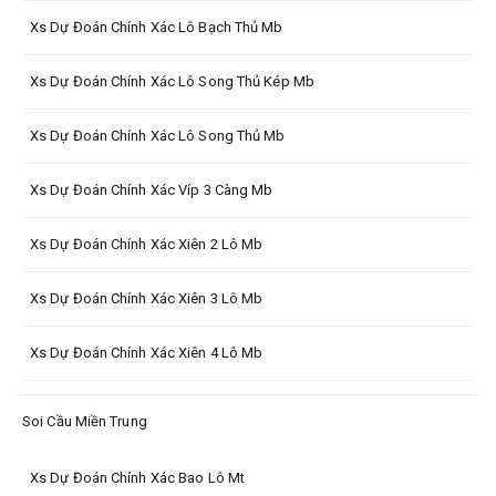
Xs Dự Đoán Chính Xác Lô Bạch Thủ Mb
Xs Dự Đoán Chính Xác Lô Song Thủ Kép Mb
Xs Dự Đoán Chính Xác Lô Song Thủ Mb
Xs Dự Đoán Chính Xác Víp 3 Càng Mb
Xs Dự Đoán Chính Xác Xiên 2 Lô Mb
Xs Dự Đoán Chính Xác Xiên 3 Lô Mb
Xs Dự Đoán Chính Xác Xiên 4 Lô Mb
Soi Cầu Miền Trung
Xs Dự Đoán Chính Xác Bao Lô Mt