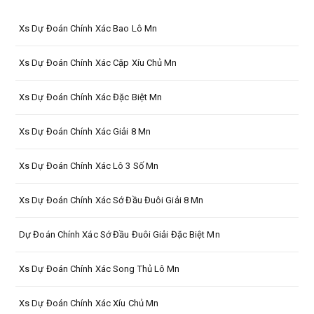
Xs Dự Đoán Chính Xác Bao Lô Mn
Xs Dự Đoán Chính Xác Cặp Xíu Chủ Mn
Xs Dự Đoán Chính Xác Đặc Biệt Mn
Xs Dự Đoán Chính Xác Giải 8 Mn
Xs Dự Đoán Chính Xác Lô 3 Số Mn
Xs Dự Đoán Chính Xác Sớ Đầu Đuôi Giải 8 Mn
Dự Đoán Chính Xác Sớ Đầu Đuôi Giải Đặc Biệt Mn
Xs Dự Đoán Chính Xác Song Thủ Lô Mn
Xs Dự Đoán Chính Xác Xíu Chủ Mn