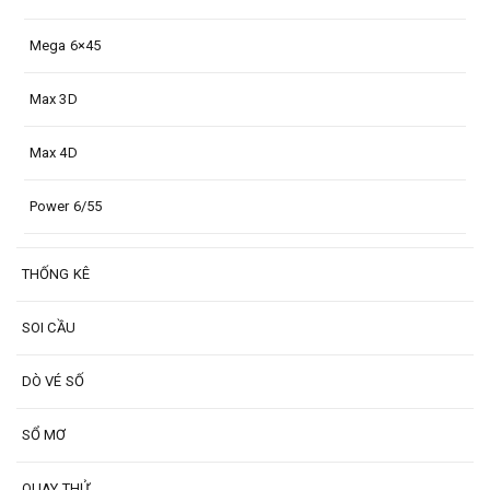
Mega 6×45
Max 3D
Max 4D
Power 6/55
THỐNG KÊ
SOI CẦU
DÒ VÉ SỐ
SỔ MƠ
QUAY THỬ