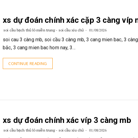
xs dự đoán chính xác cặp 3 càng víp
soi cầu bạch thủ lô miền trung - soi cầu xíu chủ
01/08/2026
soi cau 3 càng mb, soi cầu 3 càng mb, 3 cang mien bac, 3 càn
bắc, 3 cang mien bac hom nay, 3…
CONTINUE READING
xs dự đoán chính xác víp 3 càng mb
soi cầu bạch thủ lô miền trung - soi cầu xíu chủ
01/08/2026