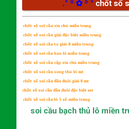
.° º ✿ º °
chốt số s
chốt số soi cầu xỉu chủ miền trung
chốt số soi cầu giải đặc biệt miền trung
chốt số soi cầu to giải 8 miền trung
chốt số soi cầu bao lô miền trung
chốt số soi cầu cặp xỉu chủ miền trung
chốt số soi cầu song thủ lô mt
chốt số soi cầu đầu đuôi giải 8 mt
chốt số soi cầu đầu đuôi đặc biệt mt
chốt số soi cầu lô 3 số miền trung
soi cầu bạch thủ lô miền tr