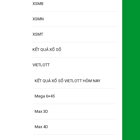
XSMB
XSMN
XSMT
KẾT QUẢ XỔ SỐ
VIETLOTT
KẾT QUẢ XỔ SỐ VIETLOTT HÔM NAY
Mega 6×45
Max 3D
Max 4D