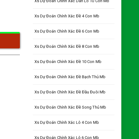
Xs Dự Đoán Chính Xác Dàn Lô 10 Con Mb
Xs Dự Đoán Chính Xác Đề 4 Con Mb
Xs Dự Đoán Chính Xác Đề 6 Con Mb
Xs Dự Đoán Chính Xác Đề 8 Con Mb
Xs Dự Đoán Chính Xác Đề 10 Con Mb
Xs Dự Đoán Chính Xác Đề Bạch Thủ Mb
Xs Dự Đoán Chính Xác Đề Đầu Đuôi Mb
Xs Dự Đoán Chính Xác Đề Song Thủ Mb
Xs Dự Đoán Chính Xác Lô 4 Con Mb
Xs Dự Đoán Chính Xác Lô 6 Con Mb