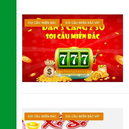
– soi cau lo chinh
SOI CẦU MIỀN BẮC
SOI CẦU MIỀN BẮC VIP
SOI CẦU MIỀN BẮC
SOI CẦU MIỀN BẮC VIP