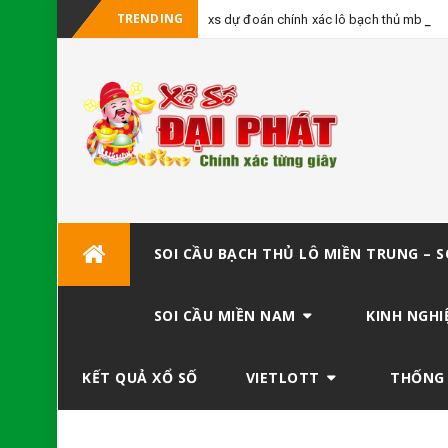
TRENDING
xs dự đoán chính xác lô bạch thủ mb
Skip
SOI CẦU BẠCH THỦ LÔ MIỀN TRUNG – S
to
content
SOI CẦU MIỀN NAM
KINH NGHI
KẾT QUẢ XỔ SỐ
VIETLOTT
THỐNG 