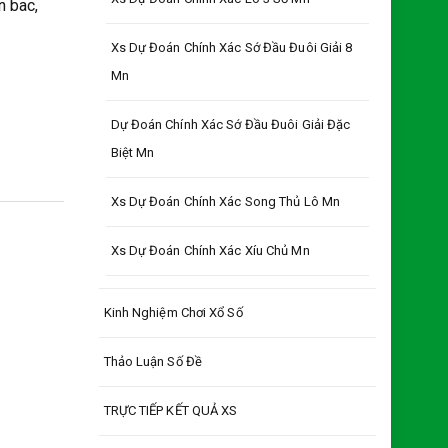
n bac,
Xs Dự Đoán Chính Xác Sớ Đầu Đuôi Giải 8
Mn
Dự Đoán Chính Xác Sớ Đầu Đuôi Giải Đặc
Biệt Mn
Xs Dự Đoán Chính Xác Song Thủ Lô Mn
Xs Dự Đoán Chính Xác Xíu Chủ Mn
Kinh Nghiệm Chơi Xổ Số
Thảo Luận Số Đề
TRỰC TIẾP KẾT QUẢ XS