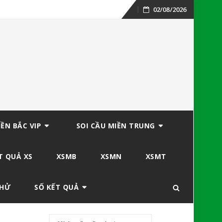
02/08/2026
Skip
to
content
IỀN BẮC VIP
SOI CẦU MIỀN TRUNG
T QUẢ XS
XSMB
XSMN
XSMT
THỬ
SỐ KẾT QUẢ