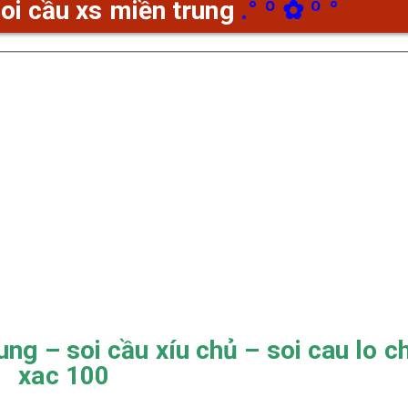
oi cầu xs miền trung
.° º ✿ º °
ung – soi cầu xíu chủ – soi cau lo c
xac 100