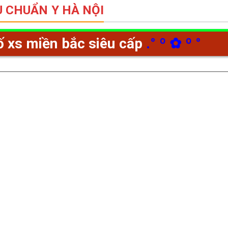
U CHUẨN Y HÀ NỘI
ố xs miền bắc siêu cấp
.° º ✿ º °