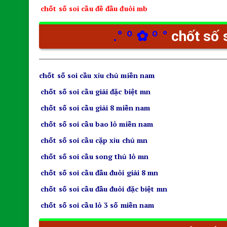
chốt số soi cầu đề đầu đuôi mb
.° º ✿ º °
chốt số 
chốt số soi cầu xỉu chủ miền nam
chốt số soi cầu giải đặc biệt mn
chốt số soi cầu giải 8 miền nam
chốt số soi cầu bao lô miền nam
chốt số soi cầu cặp xỉu chủ mn
chốt số soi cầu song thủ lô mn
chốt số soi cầu đầu đuôi giải 8 mn
chốt số soi cầu đầu đuôi đặc biệt mn
chốt số soi cầu lô 3 số miền nam