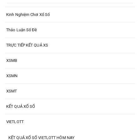
Kinh Nghiệm Chơi Xổ Số
Thảo Luận Số Đề
TRỰC TIẾP KẾT QUẢ XS
XSMB
XSMN
XSMT
KẾT QUẢ XỔ SỐ
VIETLOTT
KẾT QUẢ XỔ SỐ VIETLOTT HÔM NAY