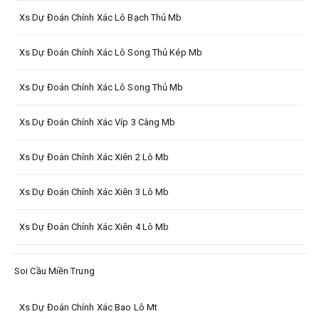
Xs Dự Đoán Chính Xác Lô Bạch Thủ Mb
Xs Dự Đoán Chính Xác Lô Song Thủ Kép Mb
Xs Dự Đoán Chính Xác Lô Song Thủ Mb
Xs Dự Đoán Chính Xác Víp 3 Càng Mb
Xs Dự Đoán Chính Xác Xiên 2 Lô Mb
Xs Dự Đoán Chính Xác Xiên 3 Lô Mb
Xs Dự Đoán Chính Xác Xiên 4 Lô Mb
Soi Cầu Miền Trung
Xs Dự Đoán Chính Xác Bao Lô Mt