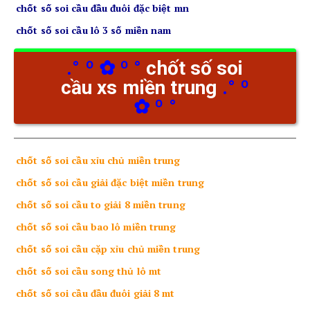
chốt số soi cầu đầu đuôi đặc biệt mn
chốt số soi cầu lô 3 số miền nam
.° º ✿ º °
chốt số soi
cầu xs miền trung
.° º
✿ º °
chốt số soi cầu xỉu chủ miền trung
chốt số soi cầu giải đặc biệt miền trung
chốt số soi cầu to giải 8 miền trung
chốt số soi cầu bao lô miền trung
chốt số soi cầu cặp xỉu chủ miền trung
chốt số soi cầu song thủ lô mt
chốt số soi cầu đầu đuôi giải 8 mt