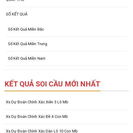
SỐ KẾT QUẢ
Số Kết Quả Miền Bắc
Số Kết Quả Miền Trung
Số Kết Quả Miền Nam
KẾT QUẢ SOI CẦU MỚI NHẤT
Xs Dự Đoán Chính Xác Xiên 3 Lô Mb
Xs Dự Đoán Chính Xác Đề 4 Con Mb
Xs Dự Đoán Chính Xác Dàn Lô 10 Con Mb