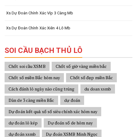
Xs Dự Đoán Chính Xác Víp 3 Càng Mb
Xs Dự Đoán Chính Xác Xiên 4 Lô Mb
SOI CẦU BẠCH THỦ LÔ
Chốt soi cầu XSMB
Chốt số giờ vàng miền bắc
Chốt số miền Bắc hôm nay
Chốt số đẹp miền Bắc
Cách đánh lô ngày nào cũng trúng
du doan xsmb
Dàn de 3 càng miền Bắc
dự đoán
Dự đoán kết quả xổ số siêu chính xác hôm nay
dự đoán lô kép
Dự đoán số de hôm nay
dự đoán xsmb
Dự đoán XSMB Minh Ngọc