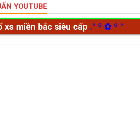
HUẨN YOUTUBE
ố xs miền bắc siêu cấp
.° º ✿ º °