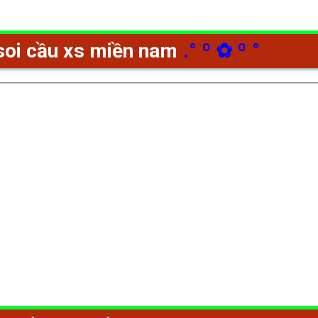
soi cầu xs miền nam
.° º ✿ º °