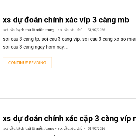
xs dự đoán chính xác víp 3 càng mb
soi cầu bạch thủ lô miền trung - soi cầu xíu chủ
31/07/2026
soi cau 3 cang tp, soi cau 3 cang vip, soi cau 3 cang xo so mie
soi cau 3 cang ngay hom nay,…
CONTINUE READING
xs dự đoán chính xác cặp 3 càng víp
soi cầu bạch thủ lô miền trung - soi cầu xíu chủ
31/07/2026