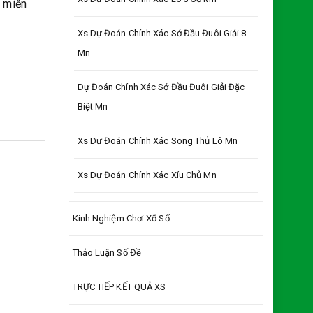
g miền
Xs Dự Đoán Chính Xác Sớ Đầu Đuôi Giải 8
Mn
Dự Đoán Chính Xác Sớ Đầu Đuôi Giải Đặc
Biệt Mn
Xs Dự Đoán Chính Xác Song Thủ Lô Mn
Xs Dự Đoán Chính Xác Xíu Chủ Mn
Kinh Nghiệm Chơi Xổ Số
Thảo Luận Số Đề
TRỰC TIẾP KẾT QUẢ XS