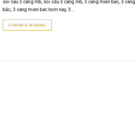
soi cau 3 càng mb, soi cầu 3 càng mb, 3 cang mien bac, 3 càn
bắc, 3 cang mien bac hom nay, 3…
CONTINUE READING