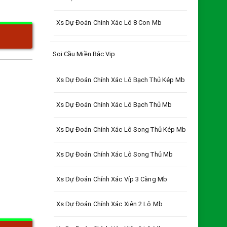
Xs Dự Đoán Chính Xác Lô 8 Con Mb
Soi Cầu Miền Bắc Vip
Xs Dự Đoán Chính Xác Lô Bạch Thủ Kép Mb
Xs Dự Đoán Chính Xác Lô Bạch Thủ Mb
Xs Dự Đoán Chính Xác Lô Song Thủ Kép Mb
Xs Dự Đoán Chính Xác Lô Song Thủ Mb
Xs Dự Đoán Chính Xác Víp 3 Càng Mb
Xs Dự Đoán Chính Xác Xiên 2 Lô Mb