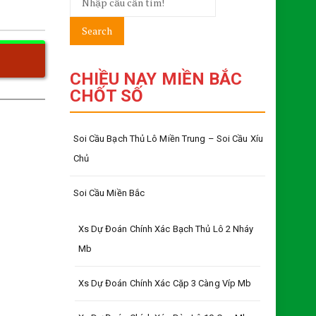
Search
CHIỀU NAY MIỀN BẮC
CHỐT SỐ
Soi Cầu Bạch Thủ Lô Miền Trung – Soi Cầu Xíu
Chủ
Soi Cầu Miền Bắc
Xs Dự Đoán Chính Xác Bạch Thủ Lô 2 Nháy
Mb
Xs Dự Đoán Chính Xác Cặp 3 Càng Víp Mb