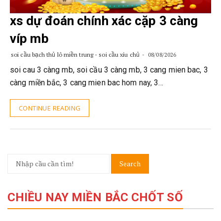
xs dự đoán chính xác cặp 3 càng
víp mb
soi cầu bạch thủ lô miền trung - soi cầu xíu chủ
08/08/2026
soi cau 3 càng mb, soi cầu 3 càng mb, 3 cang mien bac, 3
càng miền bắc, 3 cang mien bac hom nay, 3…
CONTINUE READING
Search
CHIỀU NAY MIỀN BẮC CHỐT SỐ