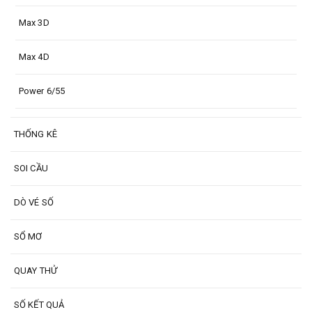
Max 3D
Max 4D
Power 6/55
THỐNG KÊ
SOI CẦU
DÒ VÉ SỐ
SỔ MƠ
QUAY THỬ
SỐ KẾT QUẢ