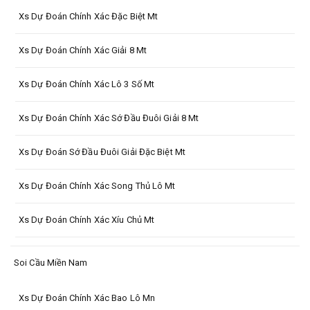
Xs Dự Đoán Chính Xác Đặc Biệt Mt
Xs Dự Đoán Chính Xác Giải 8 Mt
Xs Dự Đoán Chính Xác Lô 3 Số Mt
Xs Dự Đoán Chính Xác Sớ Đầu Đuôi Giải 8 Mt
Xs Dự Đoán Sớ Đầu Đuôi Giải Đặc Biệt Mt
Xs Dự Đoán Chính Xác Song Thủ Lô Mt
Xs Dự Đoán Chính Xác Xíu Chủ Mt
Soi Cầu Miền Nam
Xs Dự Đoán Chính Xác Bao Lô Mn