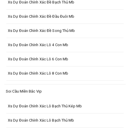
Xs Dự Đoán Chính Xác Đề Bạch Thủ Mb
Xs Dự Đoán Chính Xác Đề Đầu Đuôi Mb
Xs Dự Đoán Chính Xác Đề Song Thủ Mb
Xs Dự Đoán Chính Xác Lô 4 Con Mb
Xs Dự Đoán Chính Xác Lô 6 Con Mb
Xs Dự Đoán Chính Xác Lô 8 Con Mb
Soi Cầu Miền Bắc Vip
Xs Dự Đoán Chính Xác Lô Bạch Thủ Kép Mb
Xs Dự Đoán Chính Xác Lô Bạch Thủ Mb