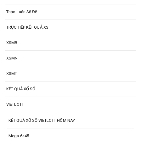
Thảo Luận Số Đề
TRỰC TIẾP KẾT QUẢ XS
XSMB
XSMN
XSMT
KẾT QUẢ XỔ SỐ
VIETLOTT
KẾT QUẢ XỔ SỐ VIETLOTT HÔM NAY
Mega 6×45