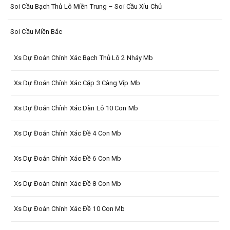
Soi Cầu Bạch Thủ Lô Miền Trung – Soi Cầu Xíu Chủ
Soi Cầu Miền Bắc
Xs Dự Đoán Chính Xác Bạch Thủ Lô 2 Nháy Mb
Xs Dự Đoán Chính Xác Cặp 3 Càng Víp Mb
Xs Dự Đoán Chính Xác Dàn Lô 10 Con Mb
Xs Dự Đoán Chính Xác Đề 4 Con Mb
Xs Dự Đoán Chính Xác Đề 6 Con Mb
Xs Dự Đoán Chính Xác Đề 8 Con Mb
Xs Dự Đoán Chính Xác Đề 10 Con Mb