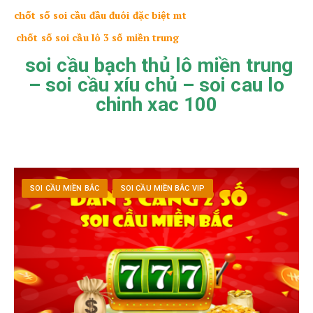
chốt số soi cầu đầu đuôi đặc biệt mt
chốt số soi cầu lô 3 số miền trung
soi cầu bạch thủ lô miền trung
– soi cầu xíu chủ – soi cau lo
chinh xac 100
– soi cau lo chinh
SOI CẦU MIỀN BẮC
SOI CẦU MIỀN BẮC VIP