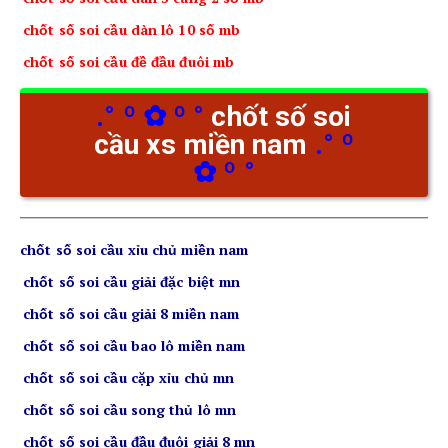
chốt số soi cầu dàn lô 10 số mb
chốt số soi cầu đề đầu đuôi mb
.° º ✿ º °
chốt số soi
cầu xs miền nam
.° º
✿ º °
chốt số soi cầu xỉu chủ miền nam
chốt số soi cầu giải đặc biệt mn
chốt số soi cầu giải 8 miền nam
chốt số soi cầu bao lô miền nam
chốt số soi cầu cặp xỉu chủ mn
chốt số soi cầu song thủ lô mn
chốt số soi cầu đầu đuôi giải 8 mn