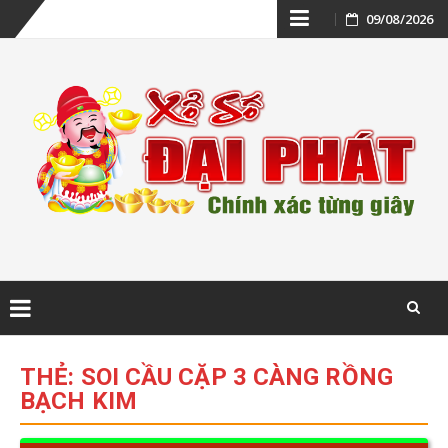
Skip
09/08/2026
to
content
Skip
to
THẺ:
SOI CẦU CẶP 3 CÀNG RỒNG
content
BẠCH KIM