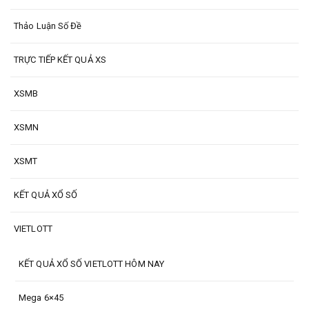
Thảo Luận Số Đề
TRỰC TIẾP KẾT QUẢ XS
XSMB
XSMN
XSMT
KẾT QUẢ XỔ SỐ
VIETLOTT
KẾT QUẢ XỔ SỐ VIETLOTT HÔM NAY
Mega 6×45