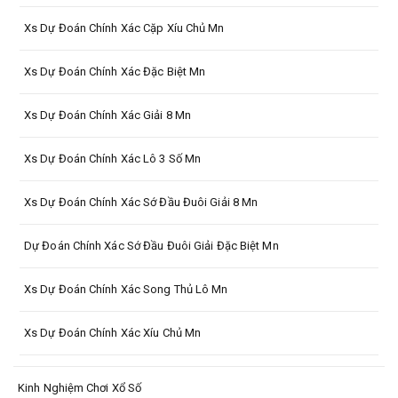
Xs Dự Đoán Chính Xác Cặp Xíu Chủ Mn
Xs Dự Đoán Chính Xác Đặc Biệt Mn
Xs Dự Đoán Chính Xác Giải 8 Mn
Xs Dự Đoán Chính Xác Lô 3 Số Mn
Xs Dự Đoán Chính Xác Sớ Đầu Đuôi Giải 8 Mn
Dự Đoán Chính Xác Sớ Đầu Đuôi Giải Đặc Biệt Mn
Xs Dự Đoán Chính Xác Song Thủ Lô Mn
Xs Dự Đoán Chính Xác Xíu Chủ Mn
Kinh Nghiệm Chơi Xổ Số