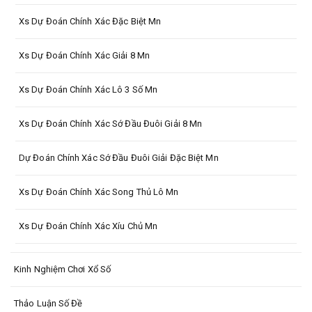
Xs Dự Đoán Chính Xác Đặc Biệt Mn
Xs Dự Đoán Chính Xác Giải 8 Mn
Xs Dự Đoán Chính Xác Lô 3 Số Mn
Xs Dự Đoán Chính Xác Sớ Đầu Đuôi Giải 8 Mn
Dự Đoán Chính Xác Sớ Đầu Đuôi Giải Đặc Biệt Mn
Xs Dự Đoán Chính Xác Song Thủ Lô Mn
Xs Dự Đoán Chính Xác Xíu Chủ Mn
Kinh Nghiệm Chơi Xổ Số
Thảo Luận Số Đề