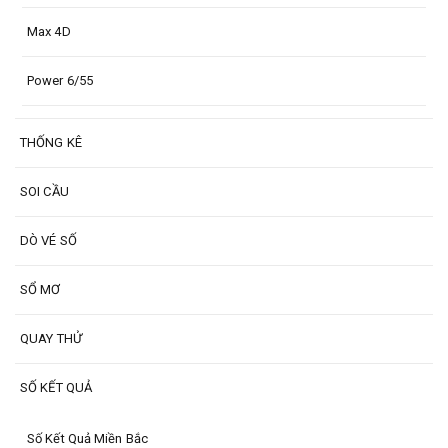
Max 4D
Power 6/55
THỐNG KÊ
SOI CẦU
DÒ VÉ SỐ
SỔ MƠ
QUAY THỬ
SỐ KẾT QUẢ
Số Kết Quả Miền Bắc