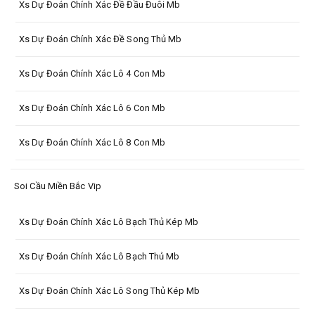
Xs Dự Đoán Chính Xác Đề Đầu Đuôi Mb
Xs Dự Đoán Chính Xác Đề Song Thủ Mb
Xs Dự Đoán Chính Xác Lô 4 Con Mb
Xs Dự Đoán Chính Xác Lô 6 Con Mb
Xs Dự Đoán Chính Xác Lô 8 Con Mb
Soi Cầu Miền Bắc Vip
Xs Dự Đoán Chính Xác Lô Bạch Thủ Kép Mb
Xs Dự Đoán Chính Xác Lô Bạch Thủ Mb
Xs Dự Đoán Chính Xác Lô Song Thủ Kép Mb