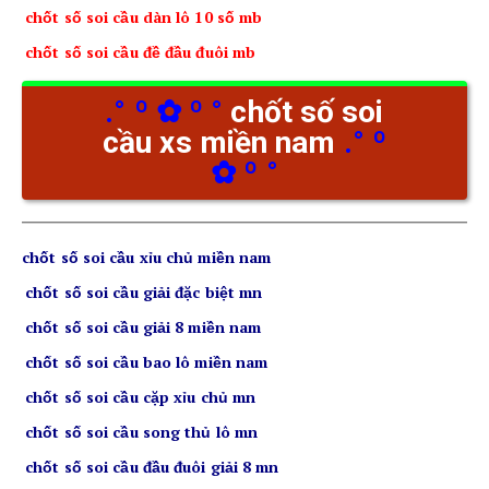
chốt số soi cầu dàn lô 10 số mb
chốt số soi cầu đề đầu đuôi mb
.° º ✿ º °
chốt số soi
cầu xs miền nam
.° º
✿ º °
chốt số soi cầu xỉu chủ miền nam
chốt số soi cầu giải đặc biệt mn
chốt số soi cầu giải 8 miền nam
chốt số soi cầu bao lô miền nam
chốt số soi cầu cặp xỉu chủ mn
chốt số soi cầu song thủ lô mn
chốt số soi cầu đầu đuôi giải 8 mn