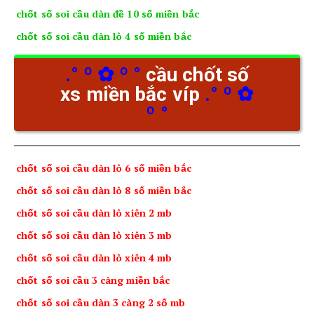
chốt số soi cầu dàn đề 10 số miền bắc
chốt số soi cầu dàn lô 4 số miền bắc
.° º ✿ º °
cầu chốt số
xs miền bắc víp
.° º ✿
º °
chốt số soi cầu dàn lô 6 số miền bắc
chốt số soi cầu dàn lô 8 số miền bắc
chốt số soi cầu dàn lô xiên 2 mb
chốt số soi cầu dàn lô xiên 3 mb
chốt số soi cầu dàn lô xiên 4 mb
chốt số soi cầu 3 càng miền bắc
chốt số soi cầu dàn 3 càng 2 số mb