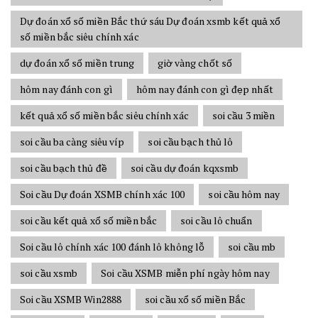
Dự đoán xổ số miền Bắc thứ sáu Dự đoán xsmb kết quả xổ
số miền bắc siêu chính xác
dự đoán xổ số miền trung
giờ vàng chốt số
hôm nay đánh con gì
hôm nay đánh con gì đẹp nhất
kết quả xổ số miền bắc siêu chính xác
soi cầu 3 miền
soi cầu ba càng siêu víp
soi cầu bạch thủ lô
soi cầu bạch thủ đề
soi cầu dự đoán kqxsmb
Soi cầu Dự đoán XSMB chính xác 100
soi cầu hôm nay
soi cầu kết quả xổ số miền bắc
soi cầu lô chuẩn
Soi cầu lô chính xác 100 đánh lô không lỗ
soi cầu mb
soi cầu xsmb
Soi cầu XSMB miễn phí ngày hôm nay
Soi cầu XSMB Win2888
soi cầu xổ số miền Bắc