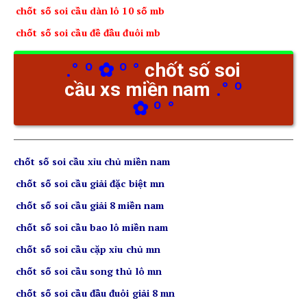
chốt số soi cầu dàn lô 10 số mb
chốt số soi cầu đề đầu đuôi mb
.° º ✿ º °
chốt số soi
cầu xs miền nam
.° º
✿ º °
chốt số soi cầu xỉu chủ miền nam
chốt số soi cầu giải đặc biệt mn
chốt số soi cầu giải 8 miền nam
chốt số soi cầu bao lô miền nam
chốt số soi cầu cặp xỉu chủ mn
chốt số soi cầu song thủ lô mn
chốt số soi cầu đầu đuôi giải 8 mn