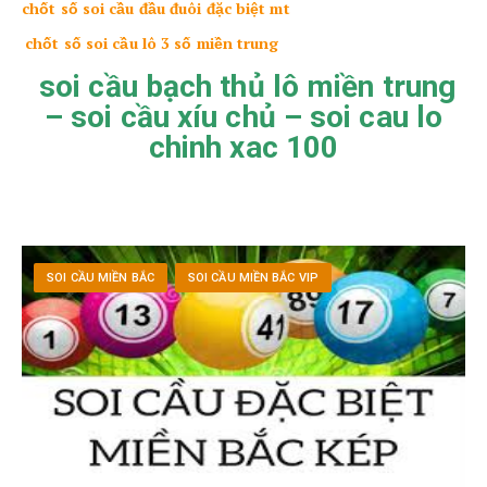
chốt số soi cầu đầu đuôi đặc biệt mt
chốt số soi cầu lô 3 số miền trung
soi cầu bạch thủ lô miền trung
– soi cầu xíu chủ – soi cau lo
chinh xac 100
– soi cau lo chinh
SOI CẦU MIỀN BẮC
SOI CẦU MIỀN BẮC VIP