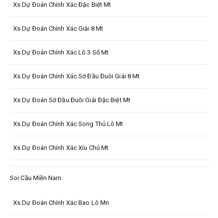
Xs Dự Đoán Chính Xác Đặc Biệt Mt
Xs Dự Đoán Chính Xác Giải 8 Mt
Xs Dự Đoán Chính Xác Lô 3 Số Mt
Xs Dự Đoán Chính Xác Sớ Đầu Đuôi Giải 8 Mt
Xs Dự Đoán Sớ Đầu Đuôi Giải Đặc Biệt Mt
Xs Dự Đoán Chính Xác Song Thủ Lô Mt
Xs Dự Đoán Chính Xác Xíu Chủ Mt
Soi Cầu Miền Nam
Xs Dự Đoán Chính Xác Bao Lô Mn