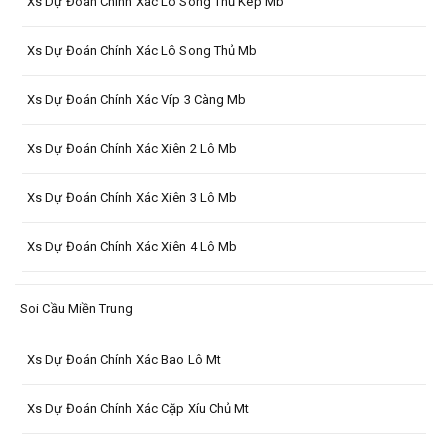
Xs Dự Đoán Chính Xác Lô Song Thủ Kép Mb
Xs Dự Đoán Chính Xác Lô Song Thủ Mb
Xs Dự Đoán Chính Xác Víp 3 Càng Mb
Xs Dự Đoán Chính Xác Xiên 2 Lô Mb
Xs Dự Đoán Chính Xác Xiên 3 Lô Mb
Xs Dự Đoán Chính Xác Xiên 4 Lô Mb
Soi Cầu Miền Trung
Xs Dự Đoán Chính Xác Bao Lô Mt
Xs Dự Đoán Chính Xác Cặp Xíu Chủ Mt