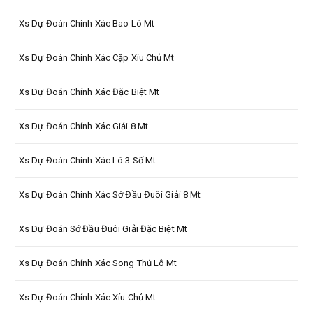
Xs Dự Đoán Chính Xác Bao Lô Mt
Xs Dự Đoán Chính Xác Cặp Xíu Chủ Mt
Xs Dự Đoán Chính Xác Đặc Biệt Mt
Xs Dự Đoán Chính Xác Giải 8 Mt
Xs Dự Đoán Chính Xác Lô 3 Số Mt
Xs Dự Đoán Chính Xác Sớ Đầu Đuôi Giải 8 Mt
Xs Dự Đoán Sớ Đầu Đuôi Giải Đặc Biệt Mt
Xs Dự Đoán Chính Xác Song Thủ Lô Mt
Xs Dự Đoán Chính Xác Xíu Chủ Mt