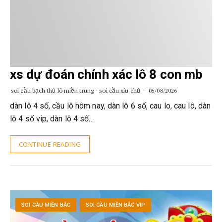
xs dự đoán chính xác lô 8 con mb
soi cầu bạch thủ lô miền trung - soi cầu xíu chủ
05/08/2026
dàn lô 4 số, cầu lô hôm nay, dàn lô 6 số, cau lo, cau lô, dàn
lô 4 số vip, dàn lô 4 số…
CONTINUE READING
SOI CẦU MIỀN BẮC
SOI CẦU MIỀN BẮC VIP