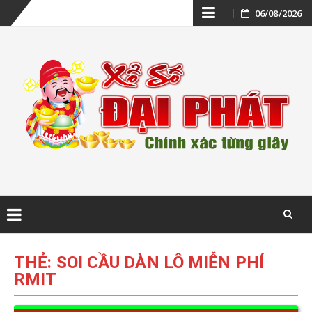
Skip
06/08/2026
to
content
Skip
to
THẺ:
SOI CẦU DÀN LÔ MIỄN PHÍ
content
RMIT