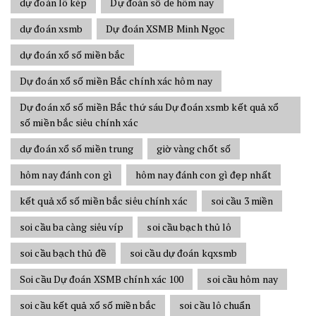
dự đoán lô kép
Dự đoán số de hôm nay
dự đoán xsmb
Dự đoán XSMB Minh Ngọc
dự đoán xổ số miền bắc
Dự đoán xổ số miền Bắc chính xác hôm nay
Dự đoán xổ số miền Bắc thứ sáu Dự đoán xsmb kết quả xổ
số miền bắc siêu chính xác
dự đoán xổ số miền trung
giờ vàng chốt số
hôm nay đánh con gì
hôm nay đánh con gì đẹp nhất
kết quả xổ số miền bắc siêu chính xác
soi cầu 3 miền
soi cầu ba càng siêu víp
soi cầu bạch thủ lô
soi cầu bạch thủ đề
soi cầu dự đoán kqxsmb
Soi cầu Dự đoán XSMB chính xác 100
soi cầu hôm nay
soi cầu kết quả xổ số miền bắc
soi cầu lô chuẩn