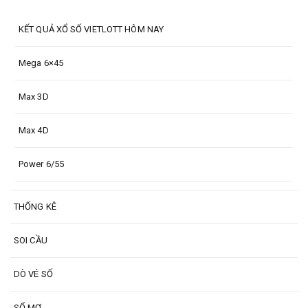
KẾT QUẢ XỔ SỐ VIETLOTT HÔM NAY
Mega 6×45
Max 3D
Max 4D
Power 6/55
THỐNG KÊ
SOI CẦU
DÒ VÉ SỐ
SỔ MƠ