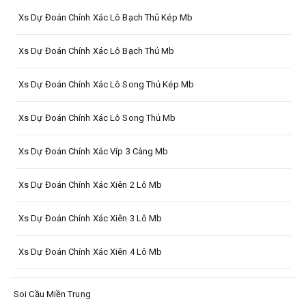
Xs Dự Đoán Chính Xác Lô Bạch Thủ Kép Mb
Xs Dự Đoán Chính Xác Lô Bạch Thủ Mb
Xs Dự Đoán Chính Xác Lô Song Thủ Kép Mb
Xs Dự Đoán Chính Xác Lô Song Thủ Mb
Xs Dự Đoán Chính Xác Víp 3 Càng Mb
Xs Dự Đoán Chính Xác Xiên 2 Lô Mb
Xs Dự Đoán Chính Xác Xiên 3 Lô Mb
Xs Dự Đoán Chính Xác Xiên 4 Lô Mb
Soi Cầu Miền Trung